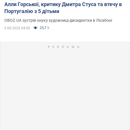
Алли Горської, критику Дмитра Стуса та втечу в
Португалію з 5 дітьми
OBOZ.UA зустрів онуку художниці-дисидентки в Лісабоні
25,7 т.
5.08.2026 04:00