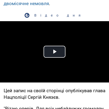
двомісячне немовля
.
Відео дня
Play Video
Цей запис на своїй сторінці опублікував глава
Нацполіції Сергій Князєв.
"Вітаю оперів. Для всіх небайдужих громадян