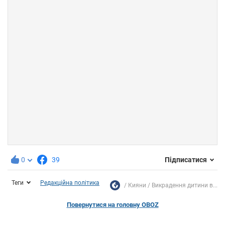
0
39
Підписатися
Теги
Редакційна політика
Кияни
Викрадення дитини в...
Повернутися на головну OBOZ