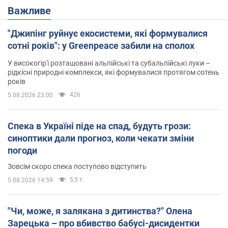
Важливе
"Джипінг руйнує екосистеми, які формувалися
сотні років": у Greenpeace забили на сполох
У високогір'ї розташовані альпійські та субальпійські луки –
рідкісні природні комплекси, які формувалися протягом сотень
років
426
5.08.2026 23:00
Спека в Україні піде на спад, будуть грози:
синоптики дали прогноз, коли чекати зміни
погоди
Зовсім скоро спека поступово відступить
5,5 т.
5.08.2026 14:59
"Чи, може, я залякана з дитинства?" Олена
Зарецька – про вбивство бабусі-дисидентки