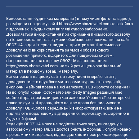
Використання будь-яких матеріалів ( в тому числі фото- та відео-),
розміщених на цьому сайті
https://www.obozrevatel.com
та всіх його
піддоменах, в будь-якому вигляді суворо заборонено.
Дозволяється використання при отриманні письмового дозволу
на їх використання та за умови обов'язкового посилання на сайт
OBOZ.UA, а для інтернет-видань - при отриманні письмового
дозволу на їх використання та за умови обов'язкового
розміщення прямого, відкритого для пошукових систем,
гіперпосилання на сторінку OBOZ.UA за посиланням
https://www.obozrevatel.com
, на якій розміщено оригінальний
матеріал в першому абзаці матеріалу.
Всі матеріали на цьому сайті, в тому числі інтерв’ю, статті,
дослідження – є службовими творами журналістів редакції,
виключні майнові права на які належать ТОВ «Золота середина».
На всі опубліковані фотоматеріали Getty Images редакція має
майнові права, які захищаються законом України «Про авторські
права та суміжні права», ніхто не має права без письмового
дозволу ТОВ «Золота середина» їх використовувати, вони не
підлягають подальшому відтворенню, перекладу, поширенню в
будь-якій формі.
Редакція OBOZ.UA може не поділяти точку зору, викладену в
авторському матеріалі. За достовірність інформації, опублікованої
в рекламних матеріалах, відповідальність несе рекламодавець.