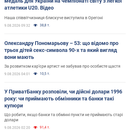
медаль для України на чемпіонаті світу з легкої
атлетики U20. Відео
Наша співвітчизниця блискуче виступила в Орегоні
38,8 т.
9.08.2026 09:32
Олександру Пономарьову – 53: що відомо про
трьох дітей секс-символа 90-х та який вигляд
вони мають
За розвитком кар'єри артист не забував про особисте щастя
10,5 т.
9.08.2026 04:01
У ПриватБанку розповіли, чи дійсні долари 1996
року: чи приймають обмінники та банки такі
купюри
Що робити, якщо банки та обмінні пункти не приймають старі
долари
91,4 т.
9.08.2026 02:20