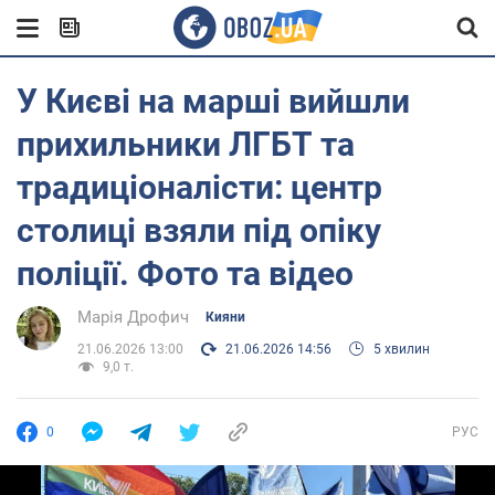
У Києві на марші вийшли
прихильники ЛГБТ та
традиціоналісти: центр
столиці взяли під опіку
поліції. Фото та відео
Марія Дрофич
Кияни
21.06.2026 13:00
21.06.2026 14:56
5 хвилин
9,0 т.
0
РУС