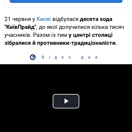
21 червня у
Києві
відбулася
десята хода
"КиївПрайд"
, до якої долучилися кілька тисяч
учасників. Разом із тим
у центрі столиці
зібралися й противники-традиціоналісти.
Відео дня
Play Video