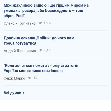
Між жахливою війною і ще гіршим миром на
умовах агресора, або Безвихідність – теж
зброя Росії
Олексій Копитько
5,4 т.
Драбина ескалації війни: до чого нам
треба готуватися
Андрій Шевчишин
6,4 т.
"Коли хочеться помсти": чому стратегія
України має залишатися іншою
Серж Марко
6,9 т.
Всі думки