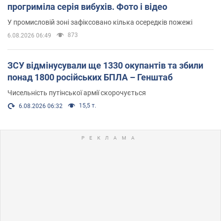
прогриміла серія вибухів. Фото і відео
У промисловій зоні зафіксовано кілька осередків пожежі
873
6.08.2026 06:49
ЗСУ відмінусували ще 1330 окупантів та збили
понад 1800 російських БПЛА – Генштаб
Чисельність путінської армії скорочується
15,5 т.
6.08.2026 06:32