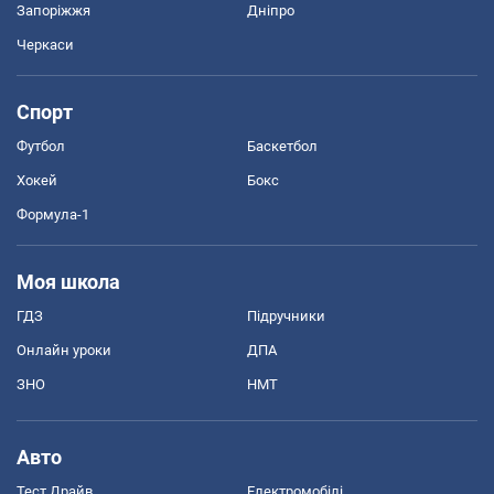
Запоріжжя
Дніпро
Черкаси
Спорт
Футбол
Баскетбол
Хокей
Бокс
Формула-1
Моя школа
ГДЗ
Підручники
Онлайн уроки
ДПА
ЗНО
НМТ
Авто
Тест Драйв
Електромобілі