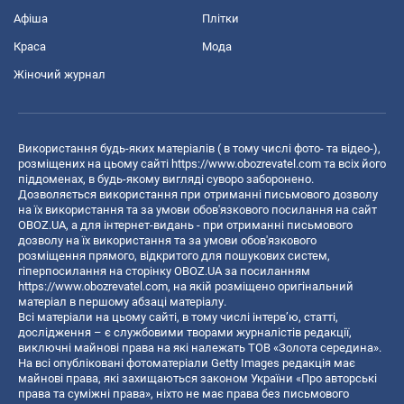
Афіша
Плітки
Краса
Мода
Жіночий журнал
Використання будь-яких матеріалів ( в тому числі фото- та відео-),
розміщених на цьому сайті
https://www.obozrevatel.com
та всіх його
піддоменах, в будь-якому вигляді суворо заборонено.
Дозволяється використання при отриманні письмового дозволу
на їх використання та за умови обов'язкового посилання на сайт
OBOZ.UA, а для інтернет-видань - при отриманні письмового
дозволу на їх використання та за умови обов'язкового
розміщення прямого, відкритого для пошукових систем,
гіперпосилання на сторінку OBOZ.UA за посиланням
https://www.obozrevatel.com
, на якій розміщено оригінальний
матеріал в першому абзаці матеріалу.
Всі матеріали на цьому сайті, в тому числі інтерв’ю, статті,
дослідження – є службовими творами журналістів редакції,
виключні майнові права на які належать ТОВ «Золота середина».
На всі опубліковані фотоматеріали Getty Images редакція має
майнові права, які захищаються законом України «Про авторські
права та суміжні права», ніхто не має права без письмового