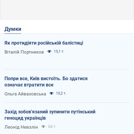
Думки
Як протидіяти російській балістиці
Віталій Портников
15,1 т.
Попри все, Київ вистоїть. Бо здатися
означає втратити все
Ольга Айвазовська
10,2 т.
Захід зобов'язаний зупинити путінський
геноцид українців
Леонід Невзлін
3,6 т.