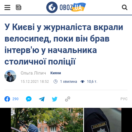
У Києві у журналіста вкрали
велосипед, поки він брав
інтерв'ю у начальника
столичної поліції
Ольга Ліпич
Кияни
15.12.2021 18:52
1 хвилина
10,6 т.
290
РУС