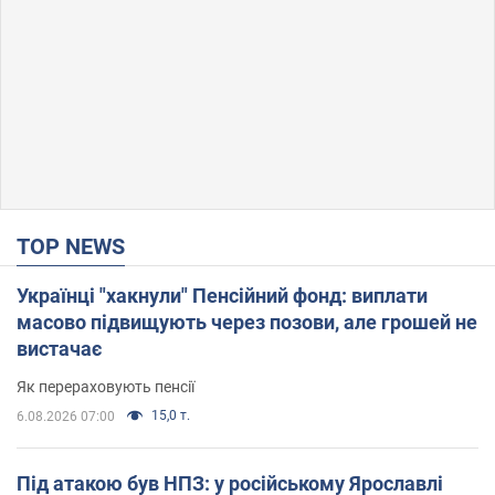
TOP NEWS
Українці "хакнули" Пенсійний фонд: виплати
масово підвищують через позови, але грошей не
вистачає
Як перераховують пенсії
15,0 т.
6.08.2026 07:00
Під атакою був НПЗ: у російському Ярославлі