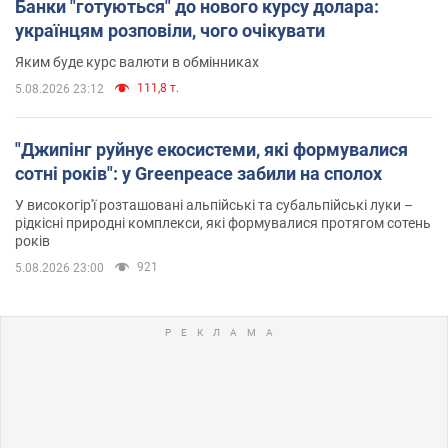
Банки "готуються" до нового курсу долара:
українцям розповіли, чого очікувати
Яким буде курс валюти в обмінниках
111,8 т.
5.08.2026 23:12
"Джипінг руйнує екосистеми, які формувалися
сотні років": у Greenpeace забили на сполох
У високогір'ї розташовані альпійські та субальпійські луки –
рідкісні природні комплекси, які формувалися протягом сотень
років
921
5.08.2026 23:00