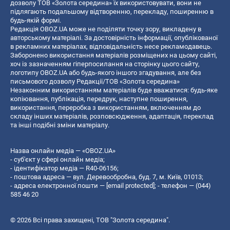
дозволу ТОВ «Золота середина» їх використовувати, вони не
підлягають подальшому відтворенню, перекладу, поширенню в
будь-якій формі.
Редакція OBOZ.UA може не поділяти точку зору, викладену в
авторському матеріалі. За достовірність інформації, опублікованої
в рекламних матеріалах, відповідальність несе рекламодавець.
Заборонено використання матеріалів розміщених на цьому сайті,
хоч із зазначенням гіперпосилання на сторінку цього сайту,
логотипу OBOZ.UA або будь-якого іншого згадування, але без
письмового дозволу Редакції/ТОВ «Золота середина»
Незаконним використанням матеріалів буде вважатися: будь-яке
копiювання, публiкацiя, передрук, наступне поширення,
використання, переробка з використанням, включенням до
складу інших матеріалів, розповсюдження, адаптація, переклад
та інші подібні зміни матеріалу.
Назва онлайн медіа — «OBOZ.UA»
- суб'єкт у сфері онлайн медіа;
- ідентифікатор медіа — R40-06156;
- поштова адреса — вул. Деревообробна, буд. 7, м. Київ, 01013;
- адреса електронної пошти —
[email protected]
; - телефон — (044)
585 46 20
© 2026 Всі права захищені, ТОВ "Золота середина".