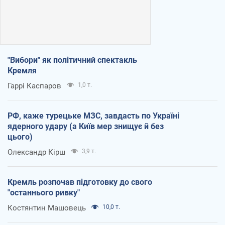
"Вибори" як політичний спектакль
Кремля
Гаррі Каспаров
1,0 т.
РФ, каже турецьке МЗС, завдасть по Україні
ядерного удару (а Київ мер знищує й без
цього)
Олександр Кірш
3,9 т.
Кремль розпочав підготовку до свого
"останнього ривку"
Костянтин Машовець
10,0 т.