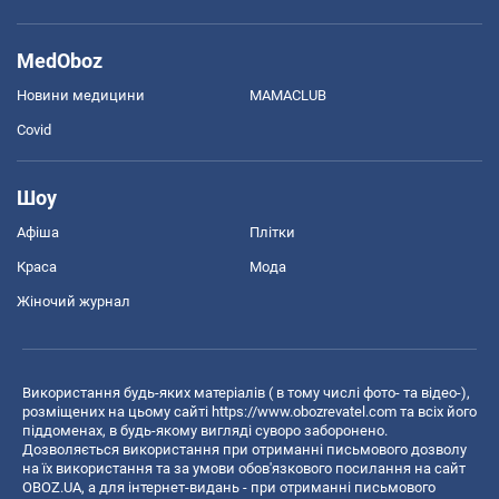
MedOboz
Новини медицини
MAMACLUB
Covid
Шоу
Афіша
Плітки
Краса
Мода
Жіночий журнал
Використання будь-яких матеріалів ( в тому числі фото- та відео-),
розміщених на цьому сайті
https://www.obozrevatel.com
та всіх його
піддоменах, в будь-якому вигляді суворо заборонено.
Дозволяється використання при отриманні письмового дозволу
на їх використання та за умови обов'язкового посилання на сайт
OBOZ.UA, а для інтернет-видань - при отриманні письмового