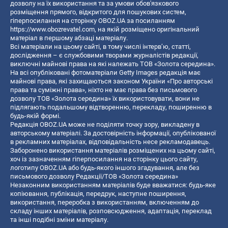
дозволу на їх використання та за умови обов'язкового
розміщення прямого, відкритого для пошукових систем,
гіперпосилання на сторінку OBOZ.UA за посиланням
https://www.obozrevatel.com
, на якій розміщено оригінальний
матеріал в першому абзаці матеріалу.
Всі матеріали на цьому сайті, в тому числі інтерв’ю, статті,
дослідження – є службовими творами журналістів редакції,
виключні майнові права на які належать ТОВ «Золота середина».
На всі опубліковані фотоматеріали Getty Images редакція має
майнові права, які захищаються законом України «Про авторські
права та суміжні права», ніхто не має права без письмового
дозволу ТОВ «Золота середина» їх використовувати, вони не
підлягають подальшому відтворенню, перекладу, поширенню в
будь-якій формі.
Редакція OBOZ.UA може не поділяти точку зору, викладену в
авторському матеріалі. За достовірність інформації, опублікованої
в рекламних матеріалах, відповідальність несе рекламодавець.
Заборонено використання матеріалів розміщених на цьому сайті,
хоч із зазначенням гіперпосилання на сторінку цього сайту,
логотипу OBOZ.UA або будь-якого іншого згадування, але без
письмового дозволу Редакції/ТОВ «Золота середина»
Незаконним використанням матеріалів буде вважатися: будь-яке
копiювання, публiкацiя, передрук, наступне поширення,
використання, переробка з використанням, включенням до
складу інших матеріалів, розповсюдження, адаптація, переклад
та інші подібні зміни матеріалу.