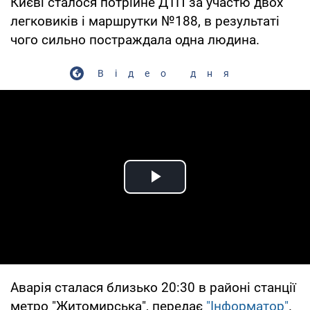
Києві сталося потрійне ДТП за участю двох
легковиків і маршрутки №188, в результаті
чого сильно постраждала одна людина.
Відео дня
Play Video
Аварія сталася близько 20:30 в районі станції
метро "Житомирська", передає
"Інформатор"
.