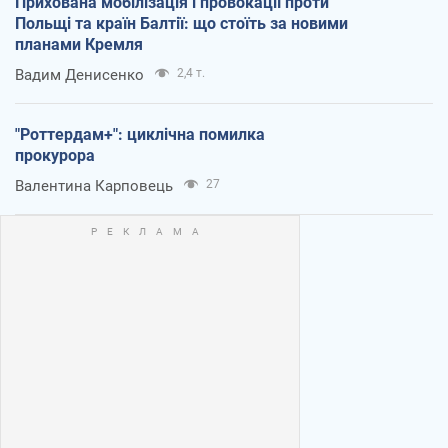
Прихована мобілізація і провокації проти
Польщі та країн Балтії: що стоїть за новими
планами Кремля
Вадим Денисенко
2,4 т.
"Роттердам+": циклічна помилка
прокурора
Валентина Карповець
27