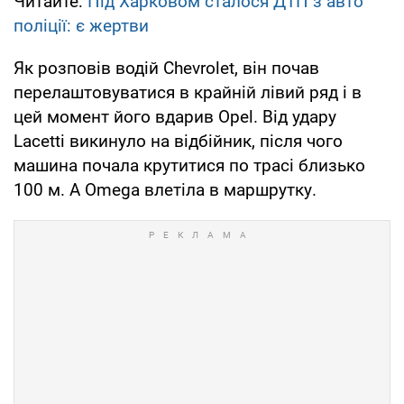
Читайте:
Під Харковом сталося ДТП з авто
поліції: є жертви
Як розповів водій Chevrolet, він почав
перелаштовуватися в крайній лівий ряд і в
цей момент його вдарив Opel. Від удару
Lacetti викинуло на відбійник, після чого
машина почала крутитися по трасі близько
100 м. А Omega влетіла в маршрутку.