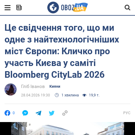
Це свідчення того, що ми
одне з найтехнологічніших
міст Європи: Кличко про
участь Києва у саміті
Bloomberg CityLab 2026
Гліб Іванов
Кияни
28.04.2026 19:30
1 хвилина
19,9 т.
0
РУС