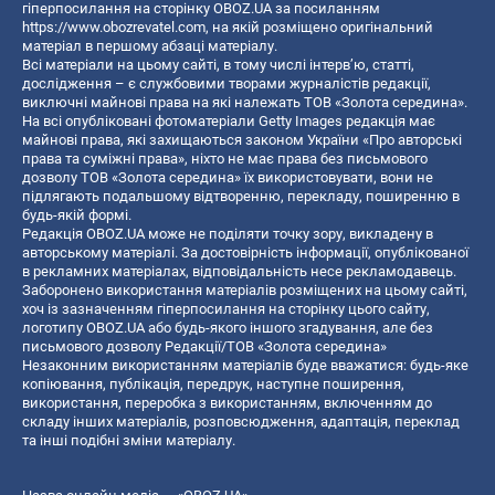
гіперпосилання на сторінку OBOZ.UA за посиланням
https://www.obozrevatel.com
, на якій розміщено оригінальний
матеріал в першому абзаці матеріалу.
Всі матеріали на цьому сайті, в тому числі інтерв’ю, статті,
дослідження – є службовими творами журналістів редакції,
виключні майнові права на які належать ТОВ «Золота середина».
На всі опубліковані фотоматеріали Getty Images редакція має
майнові права, які захищаються законом України «Про авторські
права та суміжні права», ніхто не має права без письмового
дозволу ТОВ «Золота середина» їх використовувати, вони не
підлягають подальшому відтворенню, перекладу, поширенню в
будь-якій формі.
Редакція OBOZ.UA може не поділяти точку зору, викладену в
авторському матеріалі. За достовірність інформації, опублікованої
в рекламних матеріалах, відповідальність несе рекламодавець.
Заборонено використання матеріалів розміщених на цьому сайті,
хоч із зазначенням гіперпосилання на сторінку цього сайту,
логотипу OBOZ.UA або будь-якого іншого згадування, але без
письмового дозволу Редакції/ТОВ «Золота середина»
Незаконним використанням матеріалів буде вважатися: будь-яке
копiювання, публiкацiя, передрук, наступне поширення,
використання, переробка з використанням, включенням до
складу інших матеріалів, розповсюдження, адаптація, переклад
та інші подібні зміни матеріалу.