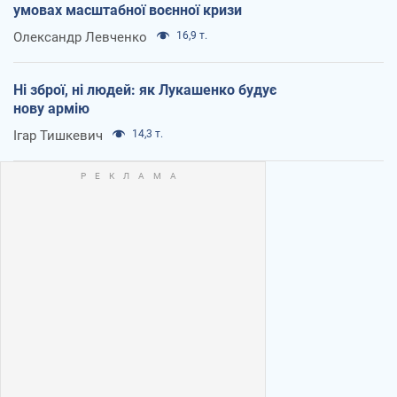
умовах масштабної воєнної кризи
Олександр Левченко
16,9 т.
Ні зброї, ні людей: як Лукашенко будує
нову армію
Ігар Тишкевич
14,3 т.