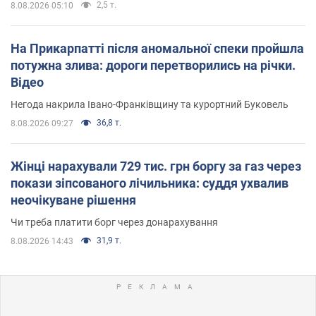
2,5 т.
8.08.2026 05:10
На Прикарпатті після аномальної спеки пройшла
потужна злива: дороги перетворились на річки.
Відео
Негода накрила Івано-Франківщину та курортний Буковель
36,8 т.
8.08.2026 09:27
Жінці нарахували 729 тис. грн боргу за газ через
покази зіпсованого лічильника: суддя ухвалив
неочікуване рішення
Чи треба платити борг через донарахування
31,9 т.
8.08.2026 14:43