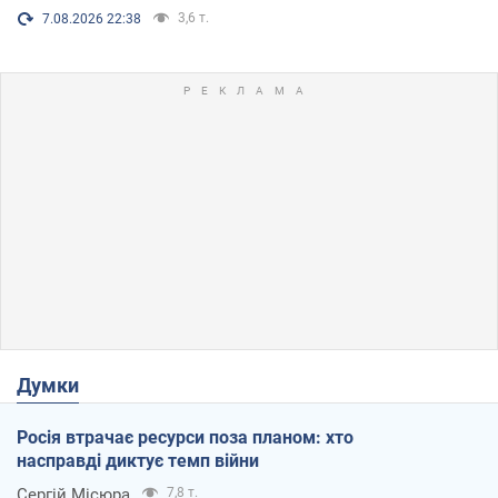
3,6 т.
7.08.2026 22:38
Думки
Росія втрачає ресурси поза планом: хто
насправді диктує темп війни
Сергій Місюра
7,8 т.