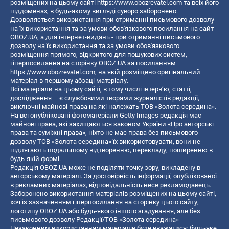
розміщених на цьому сайті
https://www.obozrevatel.com
та всіх його
піддоменах, в будь-якому вигляді суворо заборонено.
Дозволяється використання при отриманні письмового дозволу
на їх використання та за умови обов'язкового посилання на сайт
OBOZ.UA, а для інтернет-видань - при отриманні письмового
дозволу на їх використання та за умови обов'язкового
розміщення прямого, відкритого для пошукових систем,
гіперпосилання на сторінку OBOZ.UA за посиланням
https://www.obozrevatel.com
, на якій розміщено оригінальний
матеріал в першому абзаці матеріалу.
Всі матеріали на цьому сайті, в тому числі інтерв’ю, статті,
дослідження – є службовими творами журналістів редакції,
виключні майнові права на які належать ТОВ «Золота середина».
На всі опубліковані фотоматеріали Getty Images редакція має
майнові права, які захищаються законом України «Про авторські
права та суміжні права», ніхто не має права без письмового
дозволу ТОВ «Золота середина» їх використовувати, вони не
підлягають подальшому відтворенню, перекладу, поширенню в
будь-якій формі.
Редакція OBOZ.UA може не поділяти точку зору, викладену в
авторському матеріалі. За достовірність інформації, опублікованої
в рекламних матеріалах, відповідальність несе рекламодавець.
Заборонено використання матеріалів розміщених на цьому сайті,
хоч із зазначенням гіперпосилання на сторінку цього сайту,
логотипу OBOZ.UA або будь-якого іншого згадування, але без
письмового дозволу Редакції/ТОВ «Золота середина»
Незаконним використанням матеріалів буде вважатися: будь-яке