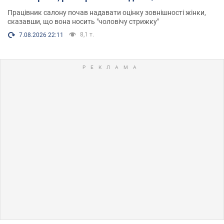
Працівник салону почав надавати оцінку зовнішності жінки,
сказавши, що вона носить "чоловічу стрижку"
8,1 т.
7.08.2026 22:11