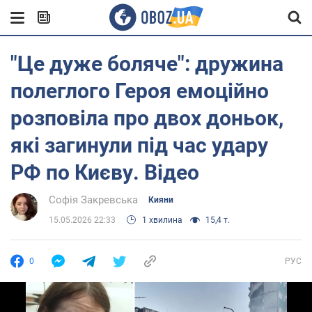
"Це дуже боляче": дружина
полеглого Героя емоційно
розповіла про двох доньок,
які загинули під час удару
РФ по Києву. Відео
Софія Закревська
Кияни
15.05.2026 22:33
1 хвилина
15,4 т.
0
РУС