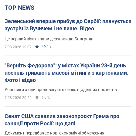
TOP NEWS
Зеленський вперше прибув до Сербії: планується
зустріч із Вучичем і не лише. Відео
Це перший візит глави держави до Бєлграда
49,4 т.
7.08.2026 19:07
"Верніть Федорова": у містах України 23-й день
поспіль тривають масові мітинги з картонками.
Фото і відео
Учасники акцій продовжують серію щоденних протестів
1,6 т.
7.08.2026 20:22
Сенат США схвалив законопроєкт Грема про
санкції проти Росії: що далі
Документ передбачає нові економічні обмеження