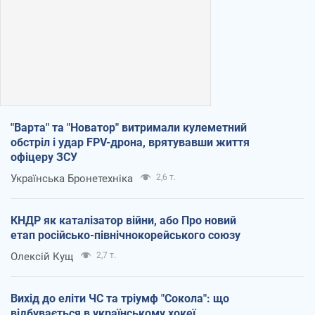
"Варта" та "Новатор" витримали кулеметний
обстріл і удар FPV-дрона, врятувавши життя
офіцеру ЗСУ
Українська Бронетехніка
2,6 т.
КНДР як каталізатор війни, або Про новий
етап російсько-північнокорейського союзу
Олексій Кущ
2,7 т.
Вихід до еліти ЧС та тріумф "Сокола": що
відбувається в українському хокеї