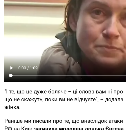
"І те, що це дуже боляче – ці слова вам ні про
що не скажуть, поки ви не відчуєте", – додала
жінка.
Раніше ми писали про те, що внаслідок атаки
РФ на Київ
загинула молодша донька Євгена