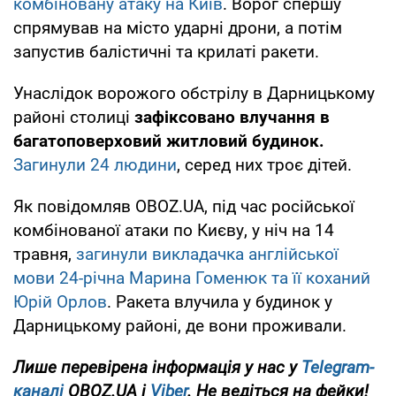
комбіновану атаку на Київ
. Ворог спершу
спрямував на місто ударні дрони, а потім
запустив балістичні та крилаті ракети.
Унаслідок ворожого обстрілу в Дарницькому
районі столиці
зафіксовано влучання в
багатоповерховий житловий будинок.
Загинули 24 людини
, серед них троє дітей.
Як повідомляв OBOZ.UA, під час російської
комбінованої атаки по Києву, у ніч на 14
травня,
загинули викладачка англійської
мови 24-річна Марина Гоменюк та її коханий
Юрій Орлов
. Ракета влучила у будинок у
Дарницькому районі, де вони проживали.
Лише
перевірена інформація у нас у
Telegram-
каналі
OBOZ.UA і
Viber
. Не ведіться на фейки!