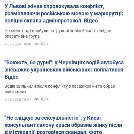
У Львові жінка спровокувала конфлікт,
розмовляючи російською мовою у маршрутці:
поліція склала адмінпротокол. Відео
На місце події прибули патрульні поліцейські та слідчо-
оперативна група
8,2 т.
7.08.2026 18:40
"Воюють, бо дурні": у Чернівцях водій автобуса
зневажив українських військових і поплатився.
Відео
Водія звільнили після конфлікту з пасажирами та образ
військових
8,0 т.
7.08.2026 15:47
"Не слідкує за сексуальністю": у Києві
консультант салону краси образив жінку після
хімієтерапії, розгорівся скандал. Фото