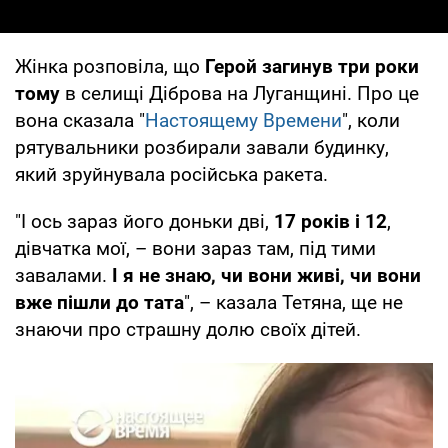
Жінка розповіла, що
Герой загинув три роки
тому
в селищі Діброва на Луганщині. Про це
вона сказала "
Настоящему Времени
", коли
рятувальники розбирали завали будинку,
який зруйнувала російська ракета.
"І ось зараз його доньки дві,
17 років і 12
,
дівчатка мої, – вони зараз там, під тими
завалами.
І я не знаю, чи вони живі, чи вони
вже пішли до тата
", – казала Тетяна, ще не
знаючи про страшну долю своїх дітей.