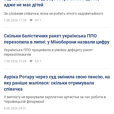
адже не має дітей
За словами співачки, вона не робить нічого надзвичайного
4,0 т.
7.08.2026 17:39
Скільки балістичних ракет українська ППО
перехопила в липні: у Міноборони назвали цифру
Українська ППО працювала в умовах дефіциту ракет-
перехоплювачів
6,6 т.
7.08.2026 15:09
Ауріка Ротару через суд змінила свою пенсію, на
яку раніше жалілася: скільки отримувала
співачка
У виплату не врахували зарплатню артистки за час роботи в
Чернівецькій філармонії
8.08.2026 04:01