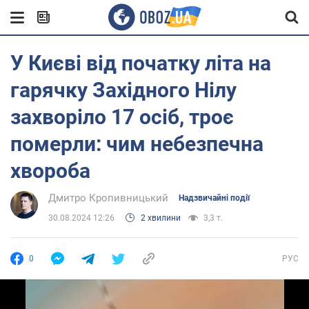
У Києві від початку літа на
гарячку Західного Нілу
захворіло 17 осіб, троє
померли: чим небезпечна
хвороба
Дмитро Кропивницький
Надзвичайні події
30.08.2024 12:26
2 хвилини
3,3 т.
0
РУС