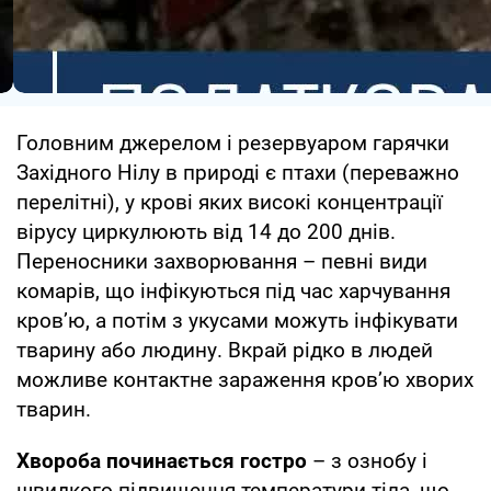
Головним джерелом і резервуаром гарячки
Західного Нілу в природі є птахи (переважно
перелітні), у крові яких високі концентрації
вірусу циркулюють від 14 до 200 днів.
Переносники захворювання – певні види
комарів, що інфікуються під час харчування
кров’ю, а потім з укусами можуть інфікувати
тварину або людину. Вкрай рідко в людей
можливе контактне зараження кров’ю хворих
тварин.
Хвороба починається гостро
– з ознобу і
швидкого підвищення температури тіла, що