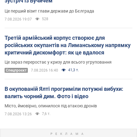
зустріч із Вучичем
Це перший візит глави держави до Бєлграда
528
7.08.2026 19:07
Третій армійський корпус створює для
російських окупантів на Лиманському напрямку
критичний дискомфорт: як це вдалося
Це зараз переростає у кризу для всього угруповання
41,3 т.
Cпецпроєкт
7.08.2026 16:40
В окупованій Ялті прогриміли потужні вибухи:
валить чорний дим. Фото і відео
Місто, ймовірно, опинилося під атакою дронів
7,6 т.
7.08.2026 13:26