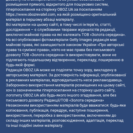
розміщення прямого, відкритого для пошукових систем,
гіперпосилання на сторінку OBOZ.UA за посиланням
https://www.obozrevatel.com
, на якій розміщено оригінальний
матеріал в першому абзаці матеріалу.
Всі матеріали на цьому сайті, в тому числі інтерв’ю, статті,
дослідження – є службовими творами журналістів редакції,
виключні майнові права на які належать ТОВ «Золота середина».
На всі опубліковані фотоматеріали Getty Images редакція має
майнові права, які захищаються законом України «Про авторські
права та суміжні права», ніхто не має права без письмового
дозволу ТОВ «Золота середина» їх використовувати, вони не
підлягають подальшому відтворенню, перекладу, поширенню в
будь-якій формі.
Редакція OBOZ.UA може не поділяти точку зору, викладену в
авторському матеріалі. За достовірність інформації, опублікованої
в рекламних матеріалах, відповідальність несе рекламодавець.
Заборонено використання матеріалів розміщених на цьому сайті,
хоч із зазначенням гіперпосилання на сторінку цього сайту,
логотипу OBOZ.UA або будь-якого іншого згадування, але без
письмового дозволу Редакції/ТОВ «Золота середина»
Незаконним використанням матеріалів буде вважатися: будь-яке
копiювання, публiкацiя, передрук, наступне поширення,
використання, переробка з використанням, включенням до
складу інших матеріалів, розповсюдження, адаптація, переклад
та інші подібні зміни матеріалу.