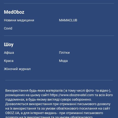
MedOboz
Новини медицини
MAMACLUB
Covid
Шоу
Афіша
Плітки
Краса
Мода
Жіночий журнал
Використання будь-яких матеріалів ( в тому числі фото- та відео-),
розміщених на цьому сайті
https://www.obozrevatel.com
та всіх його
піддоменах, в будь-якому вигляді суворо заборонено.
Дозволяється використання при отриманні письмового дозволу
на їх використання та за умови обов'язкового посилання на сайт
OBOZ.UA, а для інтернет-видань - при отриманні письмового
дозволу на їх використання та за умови обов'язкового