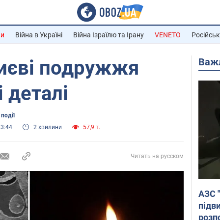
ни
Війна в Україні
Війна Ізраїлю та Ірану
VENETO
Російськ
Важ
Києві подружжя
і деталі
події
23:44
2 хвилини
57,9 т.
Читать на русском
АЗС 
підв
розпо