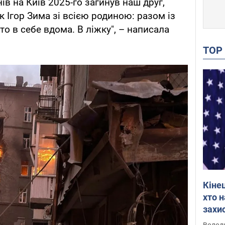
ів на Київ 2025-го загинув наш друг,
 Ігор Зима зі всією родиною: разом із
о в себе вдома. В ліжку", – написала
TO
Кіне
хто 
захис
Інте
Володи