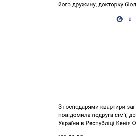
його дружину, докторку біо
В
З господарями квартири загин
повідомила подруга сім’ї, 
України в Республіці Кенія