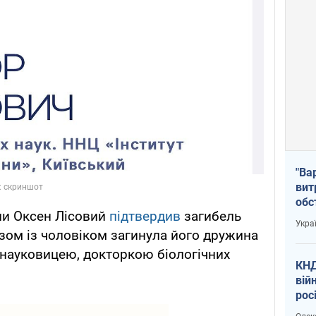
"Ва
вит
обс
їни Оксен Лісовий
підтвердив
загибель
вря
Укра
офі
азом із чоловіком загинула його дружина
 науковицею, докторкою біологічних
КНД
вій
рос
пів