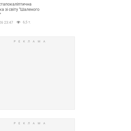
йських FPV-дронів.
стапокаліптична
ка зі світу "Шаленого
"
6,5 т.
26 23:47