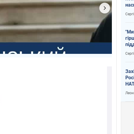
нас
тем
Серг
"Ми
гір
під
рак
Серг
Зах
Рос
НАТ
Леон