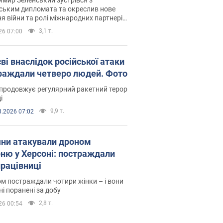
ським дипломата та окреслив нове
я війни та ролі міжнародних партнерів
тьбі з Росією
3,1 т.
26 07:00
ві внаслідок російської атаки
раждали четверо людей. Фото
продовжує регулярний ракетний терор
і
9,9 т.
8.2026 07:02
яни атакували дроном
рню у Херсоні: постраждали
рацівниці
м постраждали чотири жінки – і вони
ні поранені за добу
2,8 т.
26 00:54