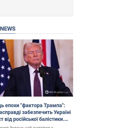
P NEWS
ць епохи "фактора Трампа":
насправді забезпечить Україні
т від російської балістики.
рв’ю з Безсмертним
мир Зеленський зустрівся з