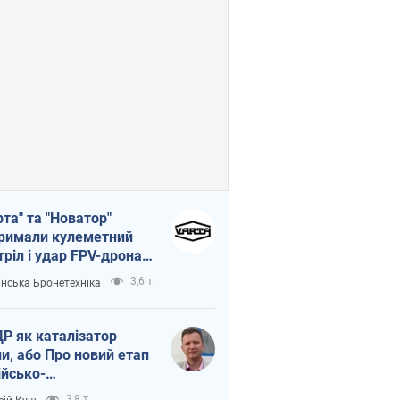
рта" та "Новатор"
римали кулеметний
тріл і удар FPV-дрона,
тувавши життя
3,6 т.
їнська Бронетехніка
церу ЗСУ
Р як каталізатор
ни, або Про новий етап
ійсько-
нічнокорейського
3,8 т.