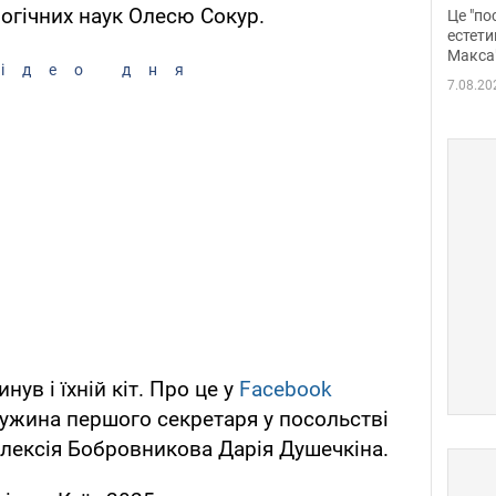
росі
логічних наук Олесю Сокур.
Це "по
Фото
естети
Макса
ідео дня
7.08.20
ув і їхній кіт. Про це у
Facebook
дружина першого секретаря у посольстві
 Олексія Бобровникова Дарія Душечкіна.