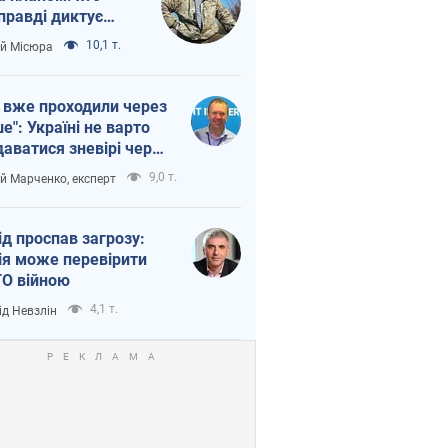
правді диктує
п війни
10,1 т.
ій Місюра
 вже проходили через
ше": Україні не варто
даватися зневірі через
етний терор
9,0 т.
ій Марченко, експерт
ід проспав загрозу:
ія може перевірити
О війною
4,1 т.
ід Невзлін