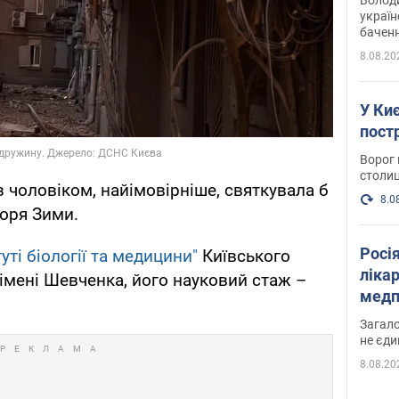
україн
баченн
у боро
8.08.20
У Киє
пост
Ворог 
столиц
 чоловіком, найімовірніше, святкувала б
8.0
горя Зими.
Росі
туті біології та медицини"
Київського
ліка
 імені Шевченка, його науковий стаж –
медп
Загало
не єди
8.08.20