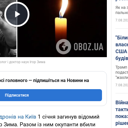
Як на 
пальн
7.08.20
Play Video
"Біли
влас
США 
буді
зали
Трамп 
подаст
"жахли
сі головного — підпишіться на Новини на
7.08.20
Підписатися
Війн
такт
пока
дронів на Київ
1 січня загинув відомий
ріше
ор Зима. Разом із ним окупанти вбили