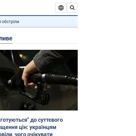
і обстріли
ливе
"готуються" до суттєвого
ищення цін: українцям
віли, чого очікувати