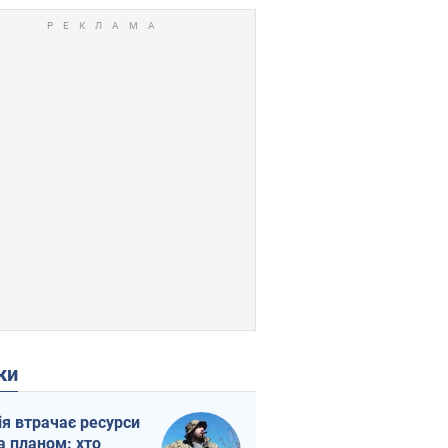
ки
ія втрачає ресурси
а планом: хто