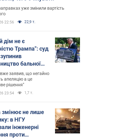
заправках уже змінили вартість
ого
22,9 т.
26 22:56
й дім не є
ністю Трампа": суд
зупинив
вництво бальної
 за $400 млн
вже заявив, що негайно
ь апеляцію а це
ве рішення"
1,7 т.
26 23:54
а змінює не лише
ику: в НГУ
зали інженерні
ння проти