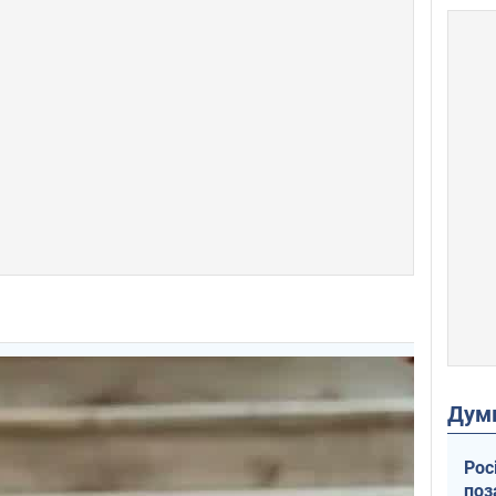
Дум
Рос
поз