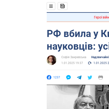
Герої вій
РФ вбила у 
науковців: ус
Софія Закревська
Надзвичайні 
1.01.2025 19:37
1.01.2025 
1237