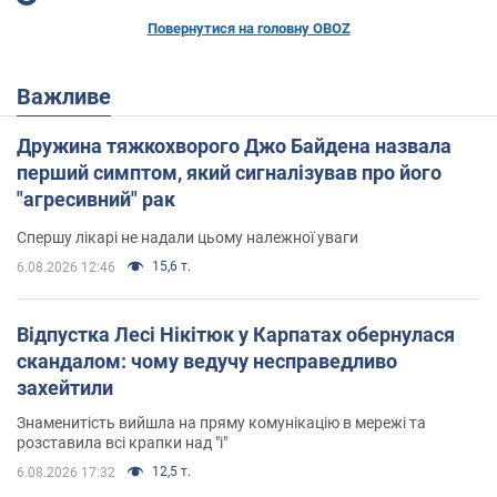
Повернутися на головну OBOZ
Важливе
Дружина тяжкохворого Джо Байдена назвала
перший симптом, який сигналізував про його
"агресивний" рак
Спершу лікарі не надали цьому належної уваги
15,6 т.
6.08.2026 12:46
Відпустка Лесі Нікітюк у Карпатах обернулася
скандалом: чому ведучу несправедливо
захейтили
Знаменитість вийшла на пряму комунікацію в мережі та
розставила всі крапки над "і"
12,5 т.
6.08.2026 17:32