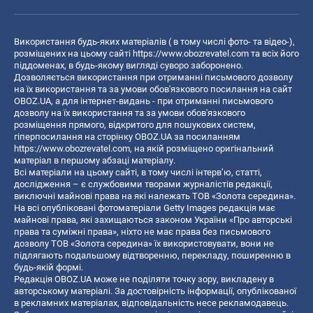
Використання будь-яких матеріалів ( в тому числі фото- та відео-),
розміщених на цьому сайті
https://www.obozrevatel.com
та всіх його
піддоменах, в будь-якому вигляді суворо заборонено.
Дозволяється використання при отриманні письмового дозволу
на їх використання та за умови обов'язкового посилання на сайт
OBOZ.UA, а для інтернет-видань - при отриманні письмового
дозволу на їх використання та за умови обов'язкового
розміщення прямого, відкритого для пошукових систем,
гіперпосилання на сторінку OBOZ.UA за посиланням
https://www.obozrevatel.com
, на якій розміщено оригінальний
матеріал в першому абзаці матеріалу.
Всі матеріали на цьому сайті, в тому числі інтерв’ю, статті,
дослідження – є службовими творами журналістів редакції,
виключні майнові права на які належать ТОВ «Золота середина».
На всі опубліковані фотоматеріали Getty Images редакція має
майнові права, які захищаються законом України «Про авторські
права та суміжні права», ніхто не має права без письмового
дозволу ТОВ «Золота середина» їх використовувати, вони не
підлягають подальшому відтворенню, перекладу, поширенню в
будь-якій формі.
Редакція OBOZ.UA може не поділяти точку зору, викладену в
авторському матеріалі. За достовірність інформації, опублікованої
в рекламних матеріалах, відповідальність несе рекламодавець.