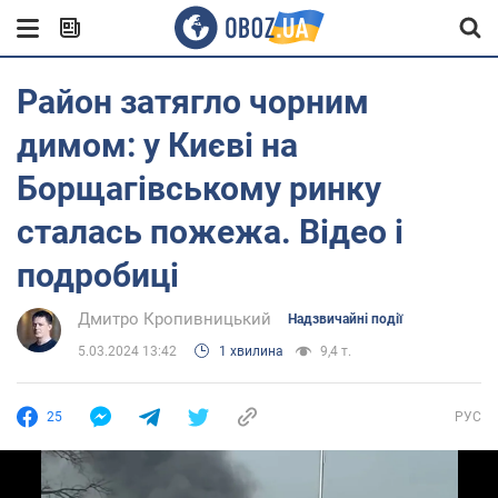
Район затягло чорним
димом: у Києві на
Борщагівському ринку
сталась пожежа. Відео і
подробиці
Дмитро Кропивницький
Надзвичайні події
5.03.2024 13:42
1 хвилина
9,4 т.
25
РУС