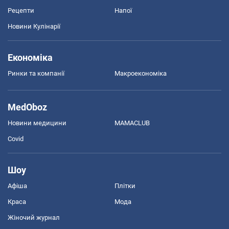
Рецепти
Напої
Новини Кулінарії
Економіка
Ринки та компанії
Макроекономіка
MedOboz
Новини медицини
MAMACLUB
Covid
Шоу
Афіша
Плітки
Краса
Мода
Жіночий журнал