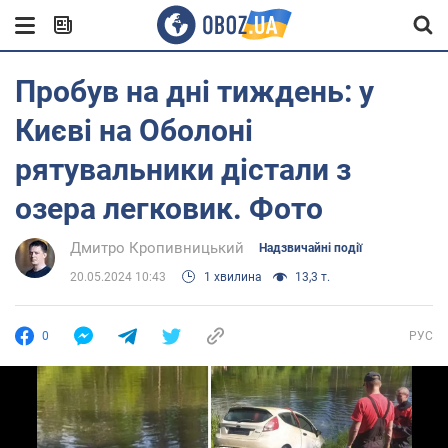
Пробув на дні тиждень: у
Києві на Оболоні
рятувальники дістали з
озера легковик. Фото
Дмитро Кропивницький
Надзвичайні події
20.05.2024 10:43
1 хвилина
13,3 т.
0
РУС