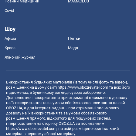
Новини медицини
MAMACLUB
Covid
Шоу
Афіша
Плітки
Краса
Мода
Жіночий журнал
Використання будь-яких матеріалів ( в тому числі фото- та відео-),
розміщених на цьому сайті
https://www.obozrevatel.com
та всіх його
піддоменах, в будь-якому вигляді суворо заборонено.
Дозволяється використання при отриманні письмового дозволу
на їх використання та за умови обов'язкового посилання на сайт
OBOZ.UA, а для інтернет-видань - при отриманні письмового
дозволу на їх використання та за умови обов'язкового
розміщення прямого, відкритого для пошукових систем,
гіперпосилання на сторінку OBOZ.UA за посиланням
https://www.obozrevatel.com
, на якій розміщено оригінальний
матеріал в першому абзаці матеріалу.