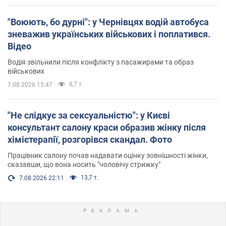
"Воюють, бо дурні": у Чернівцях водій автобуса
зневажив українських військових і поплатився.
Відео
Водія звільнили після конфлікту з пасажирами та образ
військових
8,7 т.
7.08.2026 15:47
"Не слідкує за сексуальністю": у Києві
консультант салону краси образив жінку після
хімієтерапії, розгорівся скандал. Фото
Працівник салону почав надавати оцінку зовнішності жінки,
сказавши, що вона носить "чоловічу стрижку"
13,7 т.
7.08.2026 22:11