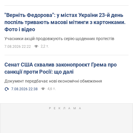
"Верніть Федорова": у містах України 23-й день
поспіль тривають масові мітинги з картонками.
Фото і відео
Учасники акцій продовжують серію щоденних протестів
2,2 т.
7.08.2026 22:22
Сенат США схвалив законопроєкт Грема про
санкції проти Росії: що далі
Документ передбачає нові економічні обмеження
4,6 т.
7.08.2026 22:38