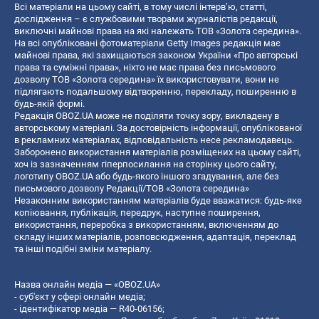
Всі матеріали на цьому сайті, в тому числі інтерв’ю, статті,
дослідження – є службовими творами журналістів редакції,
виключні майнові права на які належать ТОВ «Золота середина».
На всі опубліковані фотоматеріали Getty Images редакція має
майнові права, які захищаються законом України «Про авторські
права та суміжні права», ніхто не має права без письмового
дозволу ТОВ «Золота середина» їх використовувати, вони не
підлягають подальшому відтворенню, перекладу, поширенню в
будь-якій формі.
Редакція OBOZ.UA може не поділяти точку зору, викладену в
авторському матеріалі. За достовірність інформації, опублікованої
в рекламних матеріалах, відповідальність несе рекламодавець.
Заборонено використання матеріалів розміщених на цьому сайті,
хоч із зазначенням гіперпосилання на сторінку цього сайту,
логотипу OBOZ.UA або будь-якого іншого згадування, але без
письмового дозволу Редакції/ТОВ «Золота середина»
Незаконним використанням матеріалів буде вважатися: будь-яке
копiювання, публiкацiя, передрук, наступне поширення,
використання, переробка з використанням, включенням до
складу інших матеріалів, розповсюдження, адаптація, переклад
та інші подібні зміни матеріалу.
Назва онлайн медіа — «OBOZ.UA»
- суб'єкт у сфері онлайн медіа;
- ідентифікатор медіа — R40-06156;