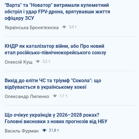
"Варта" та "Новатор" витримали кулеметний
обстріл і удар FPV-дрона, врятувавши життя
офіцеру ЗСУ
Українська Бронетехніка
3,0 т.
КНДР як каталізатор війни, або Про новий
етап російсько-північнокорейського союзу
Олексій Кущ
3,2 т.
Вихід до еліти ЧС та тріумф "Сокола": що
відбувається в українському хокеї
Олександр Липенко
1,1 т.
Що очікує українців у 2026–2028 роках?
Головні висновки з нових прогнозів від НБУ
Василь Фурман
21,8 т.