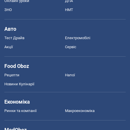
Онлайн уроки
ДПА
ЗНО
НМТ
Авто
Тест Драйв
Електромобілі
Акції
Сервіс
Food Oboz
Рецепти
Напої
Новини Кулінарії
Економіка
Ринки та компанії
Макроекономіка
MedOboz