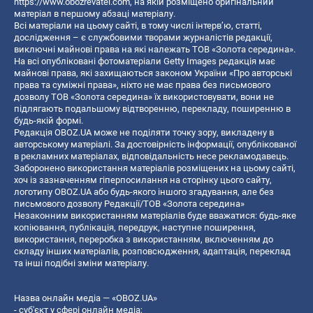
https://www.obozrevatel.com
, на якій розміщено оригінальний
матеріал в першому абзаці матеріалу.
Всі матеріали на цьому сайті, в тому числі інтерв’ю, статті,
дослідження – є службовими творами журналістів редакції,
виключні майнові права на які належать ТОВ «Золота середина».
На всі опубліковані фотоматеріали Getty Images редакція має
майнові права, які захищаються законом України «Про авторські
права та суміжні права», ніхто не має права без письмового
дозволу ТОВ «Золота середина» їх використовувати, вони не
підлягають подальшому відтворенню, перекладу, поширенню в
будь-якій формі.
Редакція OBOZ.UA може не поділяти точку зору, викладену в
авторському матеріалі. За достовірність інформації, опублікованої
в рекламних матеріалах, відповідальність несе рекламодавець.
Заборонено використання матеріалів розміщених на цьому сайті,
хоч із зазначенням гіперпосилання на сторінку цього сайту,
логотипу OBOZ.UA або будь-якого іншого згадування, але без
письмового дозволу Редакції/ТОВ «Золота середина»
Незаконним використанням матеріалів буде вважатися: будь-яке
копiювання, публiкацiя, передрук, наступне поширення,
використання, переробка з використанням, включенням до
складу інших матеріалів, розповсюдження, адаптація, переклад
та інші подібні зміни матеріалу.
Назва онлайн медіа — «OBOZ.UA»
- суб'єкт у сфері онлайн медіа;