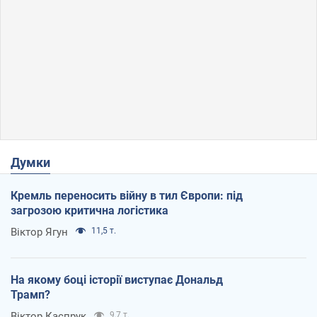
Думки
Кремль переносить війну в тил Європи: під
загрозою критична логістика
Віктор Ягун
11,5 т.
На якому боці історії виступає Дональд
Трамп?
Віктор Каспрук
9,7 т.