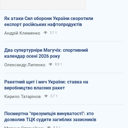
Як атаки Сил оборони України скоротили
експорт російських нафтопродуктів
Андрій Клименко
3,1 т.
Два супертурніри Магучіх: спортивний
календар осені 2026 року
Олександр Липенко
8,9 т.
Ракетний щит і меч України: ставка на
виробництво власних ракет
Кирило Татарінов
3,7 т.
Посмертна "презумпція винуватості": хто
дозволив ТЦК судити загиблих захисників
8,4 т.