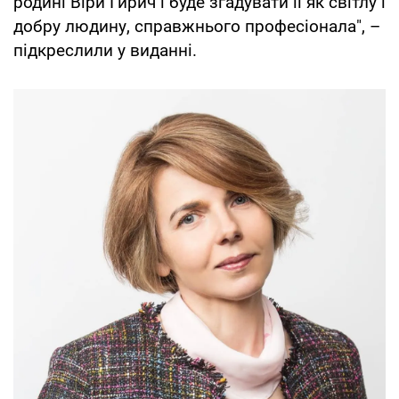
родині Віри Гирич і буде згадувати її як світлу і
добру людину, справжнього професіонала", –
підкреслили у виданні.