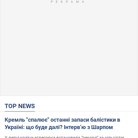
TOP NEWS
Кремль "спалює" останні запаси балістики в
Україні: що буде далі? Інтерв’ю з Шарпом
У липні країна-агресорка встановила "рекорд" за кількістю