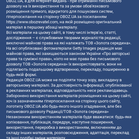
OBOZ.UA, а для інтернет-видань - при отриманні письмового
дозволу на їх використання та за умови обов'язкового
розміщення прямого, відкритого для пошукових систем,
гіперпосилання на сторінку OBOZ.UA за посиланням
https://www.obozrevatel.com
, на якій розміщено оригінальний
матеріал в першому абзаці матеріалу.
Всі матеріали на цьому сайті, в тому числі інтерв’ю, статті,
дослідження – є службовими творами журналістів редакції,
виключні майнові права на які належать ТОВ «Золота середина».
На всі опубліковані фотоматеріали Getty Images редакція має
майнові права, які захищаються законом України «Про авторські
права та суміжні права», ніхто не має права без письмового
дозволу ТОВ «Золота середина» їх використовувати, вони не
підлягають подальшому відтворенню, перекладу, поширенню в
будь-якій формі.
Редакція OBOZ.UA може не поділяти точку зору, викладену в
авторському матеріалі. За достовірність інформації, опублікованої
в рекламних матеріалах, відповідальність несе рекламодавець.
Заборонено використання матеріалів розміщених на цьому сайті,
хоч із зазначенням гіперпосилання на сторінку цього сайту,
логотипу OBOZ.UA або будь-якого іншого згадування, але без
письмового дозволу Редакції/ТОВ «Золота середина»
Незаконним використанням матеріалів буде вважатися: будь-яке
копiювання, публiкацiя, передрук, наступне поширення,
використання, переробка з використанням, включенням до
складу інших матеріалів, розповсюдження, адаптація, переклад
та інші подібні зміни матеріалу.