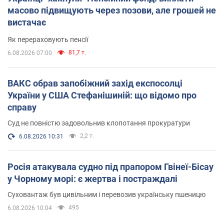
масово підвищують через позови, але грошей не
вистачає
Як перераховують пенсії
81,7 т.
6.08.2026 07:00
ВАКС обрав запобіжний захід експосолці
України у США Стефанішиній: що відомо про
справу
Суд не повністю задовольнив клопотання прокуратури
2,2 т.
6.08.2026 10:31
Росія атакувала судно під прапором Гвінеї-Бісау
у Чорному морі: є жертва і постраждалі
Суховантаж був цивільним і перевозив українську пшеницю
495
6.08.2026 10:04