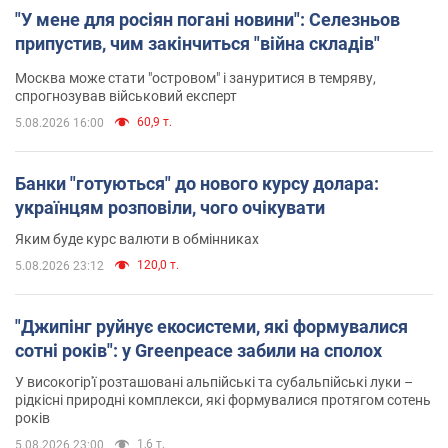
"У мене для росіян погані новини": Селезньов
припустив, чим закінчиться "війна складів"
Москва може стати "островом" і зануритися в темряву,
спрогнозував військовий експерт
60,9 т.
5.08.2026 16:00
Банки "готуються" до нового курсу долара:
українцям розповіли, чого очікувати
Яким буде курс валюти в обмінниках
120,0 т.
5.08.2026 23:12
"Джипінг руйнує екосистеми, які формувалися
сотні років": у Greenpeace забили на сполох
У високогір'ї розташовані альпійські та субальпійські луки –
рідкісні природні комплекси, які формувалися протягом сотень
років
1,6 т.
5.08.2026 23:00