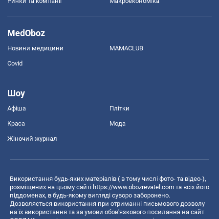
Ринки та компанії
Макроекономіка
MedOboz
Новини медицини
MAMACLUB
Covid
Шоу
Афіша
Плітки
Краса
Мода
Жіночий журнал
Використання будь-яких матеріалів ( в тому числі фото- та відео-),
розміщених на цьому сайті
https://www.obozrevatel.com
та всіх його
піддоменах, в будь-якому вигляді суворо заборонено.
Дозволяється використання при отриманні письмового дозволу
на їх використання та за умови обов'язкового посилання на сайт