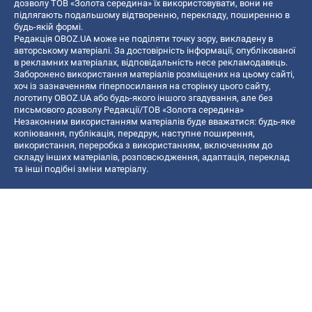
дозволу ТОВ «Золота середина» їх використовувати, вони не
підлягають подальшому відтворенню, перекладу, поширенню в
будь-якій формі.
Редакція OBOZ.UA може не поділяти точку зору, викладену в
авторському матеріалі. За достовірність інформації, опублікованої
в рекламних матеріалах, відповідальність несе рекламодавець.
Заборонено використання матеріалів розміщених на цьому сайті,
хоч із зазначенням гіперпосилання на сторінку цього сайту,
логотипу OBOZ.UA або будь-якого іншого згадування, але без
письмового дозволу Редакції/ТОВ «Золота середина»
Незаконним використанням матеріалів буде вважатися: будь-яке
копiювання, публiкацiя, передрук, наступне поширення,
використання, переробка з використанням, включенням до
складу інших матеріалів, розповсюдження, адаптація, переклад
та інші подібні зміни матеріалу.
Назва онлайн медіа — «OBOZ.UA»
- суб'єкт у сфері онлайн медіа;
- ідентифікатор медіа — R40-06156;
- поштова адреса — вул. Деревообробна, буд. 7, м. Київ, 01013;
- адреса електронної пошти —
[email protected]
; - телефон — (044)
585 46 20
© 2026 Всі права захищені, ТОВ "Золота середина".