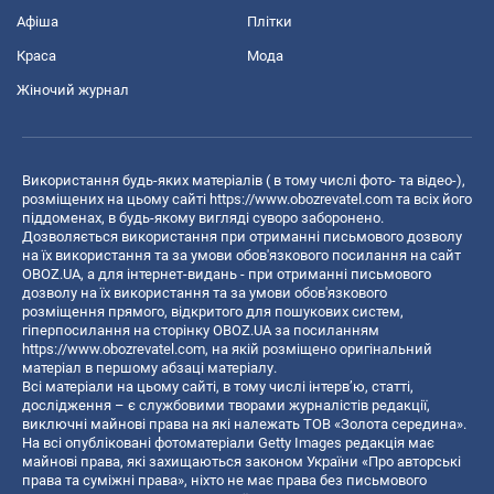
Афіша
Плітки
Краса
Мода
Жіночий журнал
Використання будь-яких матеріалів ( в тому числі фото- та відео-),
розміщених на цьому сайті
https://www.obozrevatel.com
та всіх його
піддоменах, в будь-якому вигляді суворо заборонено.
Дозволяється використання при отриманні письмового дозволу
на їх використання та за умови обов'язкового посилання на сайт
OBOZ.UA, а для інтернет-видань - при отриманні письмового
дозволу на їх використання та за умови обов'язкового
розміщення прямого, відкритого для пошукових систем,
гіперпосилання на сторінку OBOZ.UA за посиланням
https://www.obozrevatel.com
, на якій розміщено оригінальний
матеріал в першому абзаці матеріалу.
Всі матеріали на цьому сайті, в тому числі інтерв’ю, статті,
дослідження – є службовими творами журналістів редакції,
виключні майнові права на які належать ТОВ «Золота середина».
На всі опубліковані фотоматеріали Getty Images редакція має
майнові права, які захищаються законом України «Про авторські
права та суміжні права», ніхто не має права без письмового