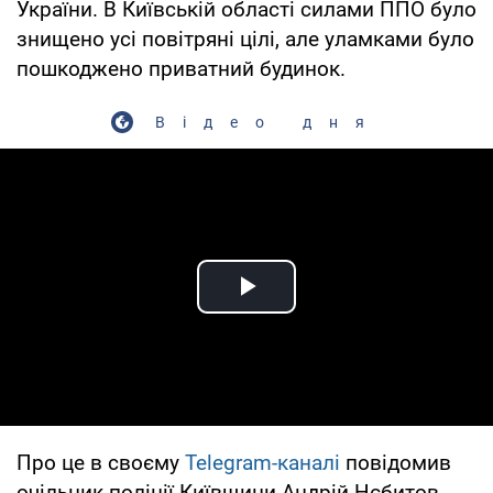
України. В Київській області силами ППО було
знищено усі повітряні цілі, але уламками було
пошкоджено приватний будинок.
Відео дня
Play Video
Про це в своєму
Telegram-каналі
повідомив
очільник поліції Київщини Андрій Нєбитов.