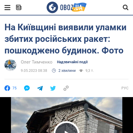
На Київщині виявили уламки
збитих російських ракет:
пошкоджено будинок. Фото
Олег Тимченко
Надзвичайні події
9.05.2023 08:38
2 хвилини
9,3 т.
75
РУС