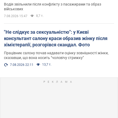
Водія звільнили після конфлікту з пасажирами та образ
військових
8,7 т.
7.08.2026 15:47
"Не слідкує за сексуальністю": у Києві
консультант салону краси образив жінку після
хімієтерапії, розгорівся скандал. Фото
Працівник салону почав надавати оцінку зовнішності жінки,
сказавши, що вона носить "чоловічу стрижку"
13,7 т.
7.08.2026 22:11