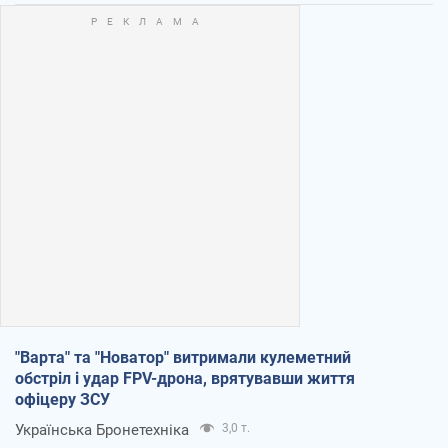
"Варта" та "Новатор" витримали кулеметний
обстріл і удар FPV-дрона, врятувавши життя
офіцеру ЗСУ
Українська Бронетехніка
3,0 т.