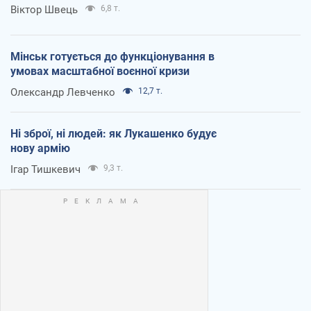
Віктор Швець
6,8 т.
Мінськ готується до функціонування в
умовах масштабної воєнної кризи
Олександр Левченко
12,7 т.
Ні зброї, ні людей: як Лукашенко будує
нову армію
Ігар Тишкевич
9,3 т.