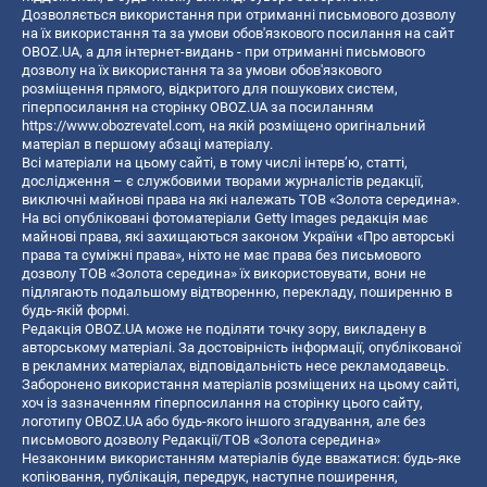
Дозволяється використання при отриманні письмового дозволу
на їх використання та за умови обов'язкового посилання на сайт
OBOZ.UA, а для інтернет-видань - при отриманні письмового
дозволу на їх використання та за умови обов'язкового
розміщення прямого, відкритого для пошукових систем,
гіперпосилання на сторінку OBOZ.UA за посиланням
https://www.obozrevatel.com
, на якій розміщено оригінальний
матеріал в першому абзаці матеріалу.
Всі матеріали на цьому сайті, в тому числі інтерв’ю, статті,
дослідження – є службовими творами журналістів редакції,
виключні майнові права на які належать ТОВ «Золота середина».
На всі опубліковані фотоматеріали Getty Images редакція має
майнові права, які захищаються законом України «Про авторські
права та суміжні права», ніхто не має права без письмового
дозволу ТОВ «Золота середина» їх використовувати, вони не
підлягають подальшому відтворенню, перекладу, поширенню в
будь-якій формі.
Редакція OBOZ.UA може не поділяти точку зору, викладену в
авторському матеріалі. За достовірність інформації, опублікованої
в рекламних матеріалах, відповідальність несе рекламодавець.
Заборонено використання матеріалів розміщених на цьому сайті,
хоч із зазначенням гіперпосилання на сторінку цього сайту,
логотипу OBOZ.UA або будь-якого іншого згадування, але без
письмового дозволу Редакції/ТОВ «Золота середина»
Незаконним використанням матеріалів буде вважатися: будь-яке
копiювання, публiкацiя, передрук, наступне поширення,