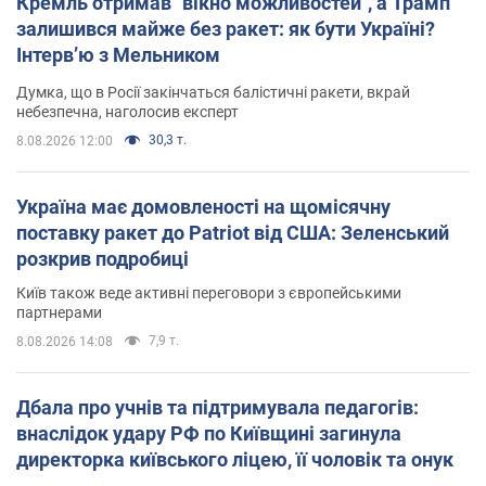
Кремль отримав "вікно можливостей", а Трамп
залишився майже без ракет: як бути Україні?
Інтерв’ю з Мельником
Думка, що в Росії закінчаться балістичні ракети, вкрай
небезпечна, наголосив експерт
30,3 т.
8.08.2026 12:00
Україна має домовленості на щомісячну
поставку ракет до Patriot від США: Зеленський
розкрив подробиці
Київ також веде активні переговори з європейськими
партнерами
7,9 т.
8.08.2026 14:08
Дбала про учнів та підтримувала педагогів:
внаслідок удару РФ по Київщині загинула
директорка київського ліцею, її чоловік та онук