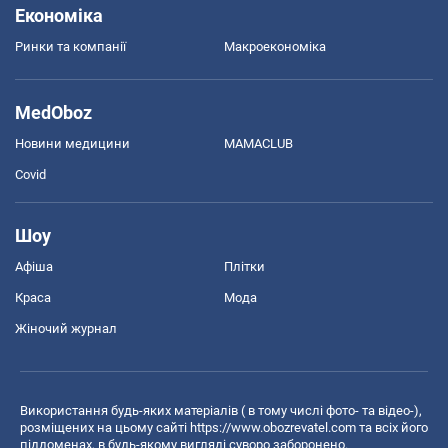
Економіка
Ринки та компанії
Макроекономіка
MedOboz
Новини медицини
MAMACLUB
Covid
Шоу
Афіша
Плітки
Краса
Мода
Жіночий журнал
Використання будь-яких матеріалів ( в тому числі фото- та відео-),
розміщених на цьому сайті
https://www.obozrevatel.com
та всіх його
піддоменах, в будь-якому вигляді суворо заборонено.