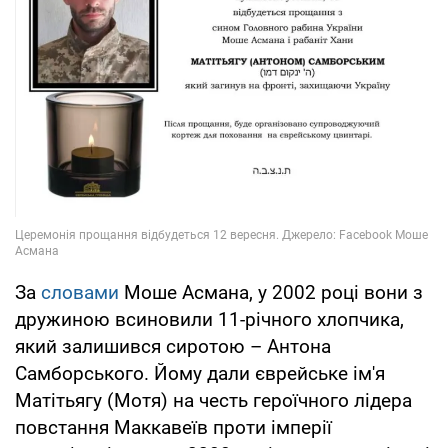
За
словами
Моше Асмана, у 2002 році вони з
дружиною всиновили 11-річного хлопчика,
який залишився сиротою – Антона
Самборського. Йому дали єврейське ім'я
Матітьягу (Мотя) на честь героїчного лідера
повстання Маккавеїв проти імперії