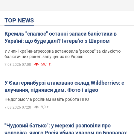
TOP NEWS
Кремль "спалює" останні запаси балістики в
Україні: що буде далі? Інтерв’ю з Шарпом
У липні країна-агресорка встановила "рекорд" за кількістю
балістичних ракет, запущених по Україні
59,1 т.
7.08.2026 07:00
У Єкатеринбурзі атаковано склад Wildberries: є
влучання, піднявся дим. Фото і відео
Не допомогла росіянам навіть робота ППО
9,9 т.
7.08.2026 07:20
"Чудовий батько": у мережі розповіли про
чоловіка, якого Росія убила ударом по Броварах.