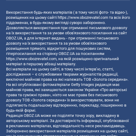
Використання будь-яких матеріалів ( в тому числі фото- та відео-),
розміщених на цьому сайті
https://www.obozrevatel.com
та всіх його
піддоменах, в будь-якому вигляді суворо заборонено.
Дозволяється використання при отриманні письмового дозволу
на їх використання та за умови обов'язкового посилання на сайт
OBOZ.UA, а для інтернет-видань - при отриманні письмового
дозволу на їх використання та за умови обов'язкового
розміщення прямого, відкритого для пошукових систем,
гіперпосилання на сторінку OBOZ.UA за посиланням
https://www.obozrevatel.com
, на якій розміщено оригінальний
матеріал в першому абзаці матеріалу.
Всі матеріали на цьому сайті, в тому числі інтерв’ю, статті,
дослідження – є службовими творами журналістів редакції,
виключні майнові права на які належать ТОВ «Золота середина».
На всі опубліковані фотоматеріали Getty Images редакція має
майнові права, які захищаються законом України «Про авторські
права та суміжні права», ніхто не має права без письмового
дозволу ТОВ «Золота середина» їх використовувати, вони не
підлягають подальшому відтворенню, перекладу, поширенню в
будь-якій формі.
Редакція OBOZ.UA може не поділяти точку зору, викладену в
авторському матеріалі. За достовірність інформації, опублікованої
в рекламних матеріалах, відповідальність несе рекламодавець.
Заборонено використання матеріалів розміщених на цьому сайті,