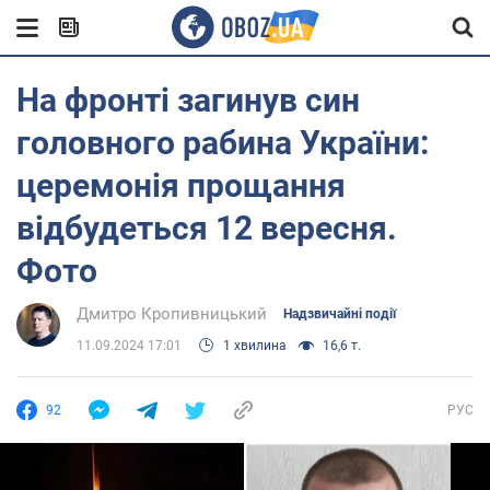
На фронті загинув син
головного рабина України:
церемонія прощання
відбудеться 12 вересня.
Фото
Дмитро Кропивницький
Надзвичайні події
11.09.2024 17:01
1 хвилина
16,6 т.
92
РУС