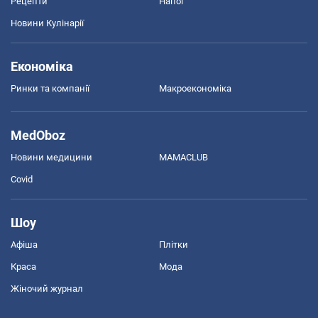
Рецепти
Напої
Новини Кулінарії
Економіка
Ринки та компанії
Макроекономіка
MedOboz
Новини медицини
MAMACLUB
Covid
Шоу
Афіша
Плітки
Краса
Мода
Жіночий журнал