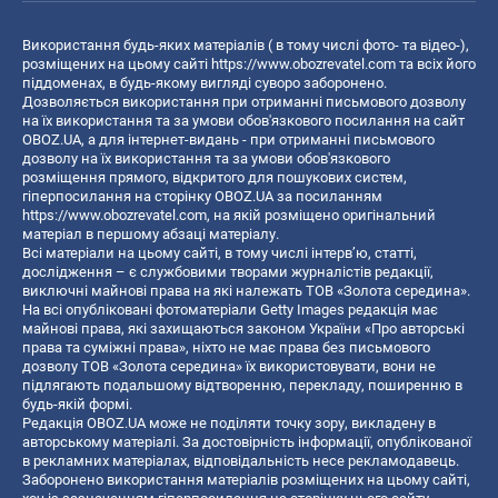
Використання будь-яких матеріалів ( в тому числі фото- та відео-),
розміщених на цьому сайті
https://www.obozrevatel.com
та всіх його
піддоменах, в будь-якому вигляді суворо заборонено.
Дозволяється використання при отриманні письмового дозволу
на їх використання та за умови обов'язкового посилання на сайт
OBOZ.UA, а для інтернет-видань - при отриманні письмового
дозволу на їх використання та за умови обов'язкового
розміщення прямого, відкритого для пошукових систем,
гіперпосилання на сторінку OBOZ.UA за посиланням
https://www.obozrevatel.com
, на якій розміщено оригінальний
матеріал в першому абзаці матеріалу.
Всі матеріали на цьому сайті, в тому числі інтерв’ю, статті,
дослідження – є службовими творами журналістів редакції,
виключні майнові права на які належать ТОВ «Золота середина».
На всі опубліковані фотоматеріали Getty Images редакція має
майнові права, які захищаються законом України «Про авторські
права та суміжні права», ніхто не має права без письмового
дозволу ТОВ «Золота середина» їх використовувати, вони не
підлягають подальшому відтворенню, перекладу, поширенню в
будь-якій формі.
Редакція OBOZ.UA може не поділяти точку зору, викладену в
авторському матеріалі. За достовірність інформації, опублікованої
в рекламних матеріалах, відповідальність несе рекламодавець.
Заборонено використання матеріалів розміщених на цьому сайті,