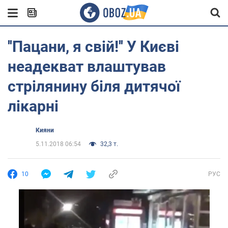
''Пацани, я свій!'' У Києві
неадекват влаштував
стрілянину біля дитячої
лікарні
Кияни
5.11.2018 06:54
32,3 т.
10
РУС