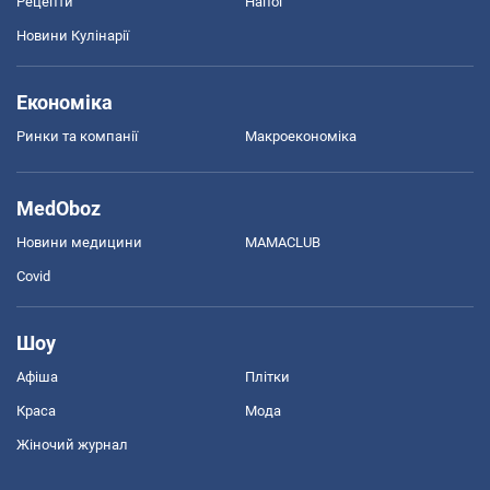
Рецепти
Напої
Новини Кулінарії
Економіка
Ринки та компанії
Макроекономіка
MedOboz
Новини медицини
MAMACLUB
Covid
Шоу
Афіша
Плітки
Краса
Мода
Жіночий журнал