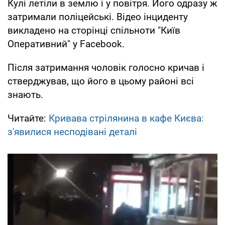
Кулі летіли в землю і у повітря. Його одразу ж
затримали поліцейські. Відео інциденту
викладено на сторінці спільноти "Київ
Оперативний" у Facebook.
Після затримання чоловік голосно кричав і
стверджував, що його в цьому районі всі
знають.
Читайте:
Кривава стрілянина в кафе Києва:
з'явилися несподівані деталі