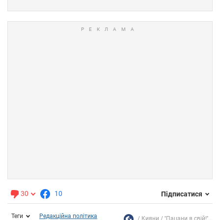
30
10
Підписатися
Теги
Редакційна політика
Кияни
''Пацани я свій!''...