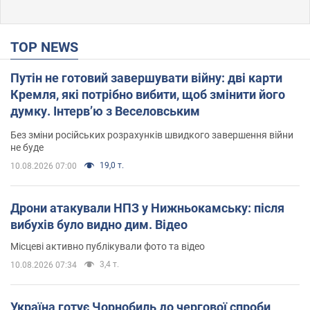
TOP NEWS
Путін не готовий завершувати війну: дві карти
Кремля, які потрібно вибити, щоб змінити його
думку. Інтерв’ю з Веселовським
Без зміни російських розрахунків швидкого завершення війни
не буде
19,0 т.
10.08.2026 07:00
Дрони атакували НПЗ у Нижньокамську: після
вибухів було видно дим. Відео
Місцеві активно публікували фото та відео
3,4 т.
10.08.2026 07:34
Україна готує Чорнобиль до чергової спроби