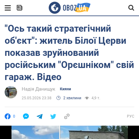
"Ось такий стратегічний
об'єкт": житель Білої Церви
показав зруйнований
російським "Орєшніком" свій
гараж. Відео
Надія Данищук
Кияни
25.05.2026 23:38
2 хвилини
4,9 т.
0
РУС