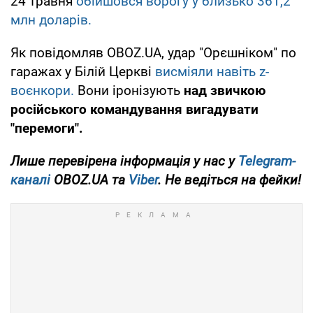
24 травня
обійшовся ворогу у близько 361,2
млн доларів.
Як повідомляв OBOZ.UA, удар "Орєшніком" по
гаражах у Білій Церкві
висміяли навіть z-
воєнкори.
Вони іронізують
над звичкою
російського командування вигадувати
"перемоги".
Лише
перевірена інформація у нас у
Telegram-
каналі
OBOZ.UA та
Viber
. Не ведіться на фейки!