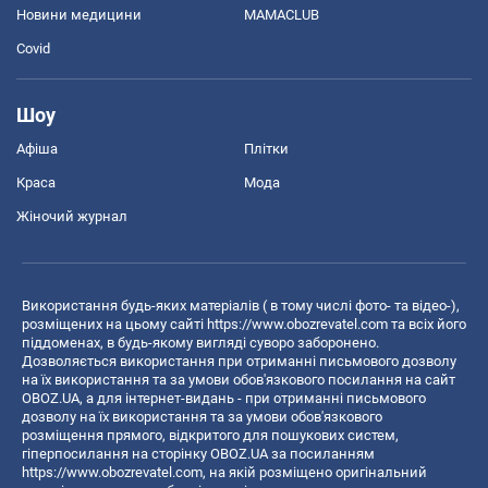
Новини медицини
MAMACLUB
Covid
Шоу
Афіша
Плітки
Краса
Мода
Жіночий журнал
Використання будь-яких матеріалів ( в тому числі фото- та відео-),
розміщених на цьому сайті
https://www.obozrevatel.com
та всіх його
піддоменах, в будь-якому вигляді суворо заборонено.
Дозволяється використання при отриманні письмового дозволу
на їх використання та за умови обов'язкового посилання на сайт
OBOZ.UA, а для інтернет-видань - при отриманні письмового
дозволу на їх використання та за умови обов'язкового
розміщення прямого, відкритого для пошукових систем,
гіперпосилання на сторінку OBOZ.UA за посиланням
https://www.obozrevatel.com
, на якій розміщено оригінальний