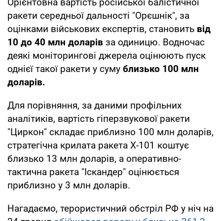
Орієнтовна вартість російської балістичної
ракети середньої дальності "Орєшнік", за
оцінками військових експертів, становить
від
10 до 40 млн доларів
за одиницю. Водночас
деякі моніторингові джерела оцінюють пуск
однієї такої ракети у суму
близько 100 млн
доларів.
Для порівняння, за даними профільних
аналітиків, вартість гіперзвукової ракети
"Циркон" складає приблизно 100 млн доларів,
стратегічна крилата ракета Х-101 коштує
близько 13 млн доларів, а оперативно-
тактична ракета "Іскандер" оцінюється
приблизно у 3 млн доларів.
Нагадаємо, терористичний обстріл РФ у ніч на