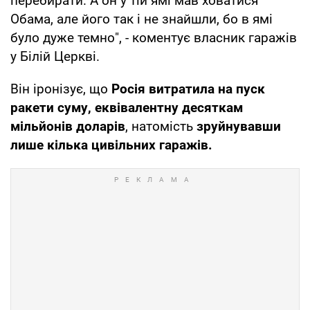
перебирати. А он у тій ямі мав ховатися
Обама, але його так і не знайшли, бо в ямі
було дуже темно", - коментує власник гаражів
у Білій Церкві.
Він іронізує, що
Росія витратила на пуск
ракети суму, еквівалентну десяткам
мільйонів доларів
, натомість
зруйнувавши
лише кілька цивільних гаражів.