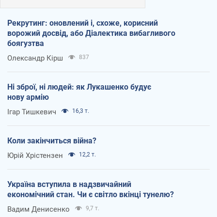
Рекрутинг: оновлений і, схоже, корисний
ворожий досвід, або Діалектика вибагливого
боягузтва
Олександр Кірш
837
Ні зброї, ні людей: як Лукашенко будує
нову армію
Ігар Тишкевич
16,3 т.
Коли закінчиться війна?
Юрій Хрістензен
12,2 т.
Україна вступила в надзвичайний
економічний стан. Чи є світло вкінці тунелю?
Вадим Денисенко
9,7 т.