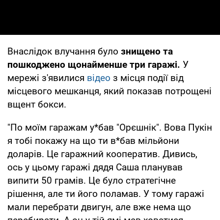
Внаслідок влучання було
знищено та
пошкоджено щонайменше три гаражі.
У
мережі з'явилися
відео
з місця події від
місцевого мешканця, який показав потрощені
вщент бокси.
"По моїм гаражам у*бав "Орєшнік". Вова Пукін
я тобі покажу на що ти в*бав мільйони
доларів. Це гаражний кооператив. Дивись,
ось у цьому гаражі дядя Саша планував
випити 50 грамів. Це було стратегічне
рішення, але ти його поламав. У тому гаражі
мали перебрати двигун, але вже нема що