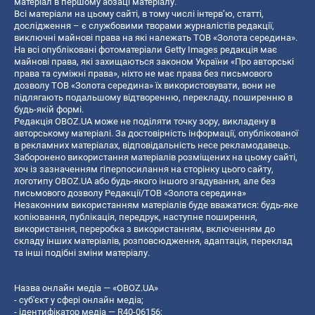
матеріал в першому абзаці матеріалу.
Всі матеріали на цьому сайті, в тому числі інтерв’ю, статті,
дослідження – є службовими творами журналістів редакції,
виключні майнові права на які належать ТОВ «Золота середина».
На всі опубліковані фотоматеріали Getty Images редакція має
майнові права, які захищаються законом України «Про авторські
права та суміжні права», ніхто не має права без письмового
дозволу ТОВ «Золота середина» їх використовувати, вони не
підлягають подальшому відтворенню, перекладу, поширенню в
будь-якій формі.
Редакція OBOZ.UA може не поділяти точку зору, викладену в
авторському матеріалі. За достовірність інформації, опублікованої
в рекламних матеріалах, відповідальність несе рекламодавець.
Заборонено використання матеріалів розміщених на цьому сайті,
хоч із зазначенням гіперпосилання на сторінку цього сайту,
логотипу OBOZ.UA або будь-якого іншого згадування, але без
письмового дозволу Редакції/ТОВ «Золота середина»
Незаконним використанням матеріалів буде вважатися: будь-яке
копiювання, публiкацiя, передрук, наступне поширення,
використання, переробка з використанням, включенням до
складу інших матеріалів, розповсюдження, адаптація, переклад
та інші подібні зміни матеріалу.
Назва онлайн медіа — «OBOZ.UA»
- суб'єкт у сфері онлайн медіа;
- ідентифікатор медіа — R40-06156;