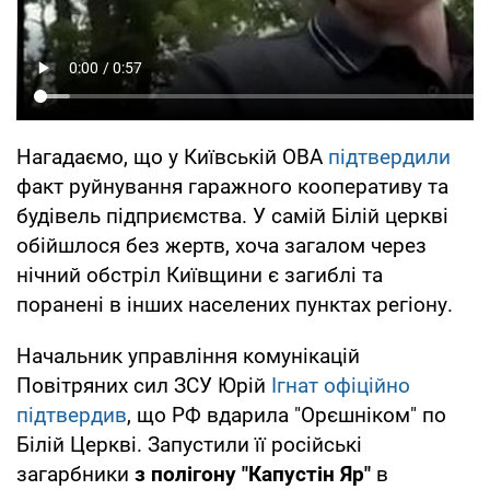
Нагадаємо, що у Київській ОВА
підтвердили
факт руйнування гаражного кооперативу та
будівель підприємства. У самій Білій церкві
обійшлося без жертв, хоча загалом через
нічний обстріл Київщини є загиблі та
поранені в інших населених пунктах регіону.
Начальник управління комунікацій
Повітряних сил ЗСУ Юрій
Ігнат офіційно
підтвердив
, що РФ вдарила "Орєшніком" по
Білій Церкві. Запустили її російські
загарбники
з полігону "Капустін Яр"
в