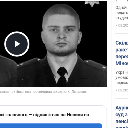
Одноч
педаго
студен
7.08.20
Скіл
раке
Play Video
перех
Міно
цифр
Украї
умовах
перех
7.08.20
Аурі
суд 
сі головного — підпишіться на Новини на
пенсі