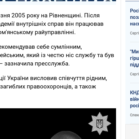
Рос
зня 2005 року на Рівненщині. Після
поз
адемії внутрішніх справ він працював
нас
тем
м'янському райуправлінні.
Серг
рекомендував себе сумлінним,
"Ми
йським, який із честю ніс службу та був
гір
 – зазначила пресслужба.
під
рак
Серг
ії України висловив співчуття рідним,
 загиблих правоохоронців, а також
КНД
вій
рос
пів
Олек
сою