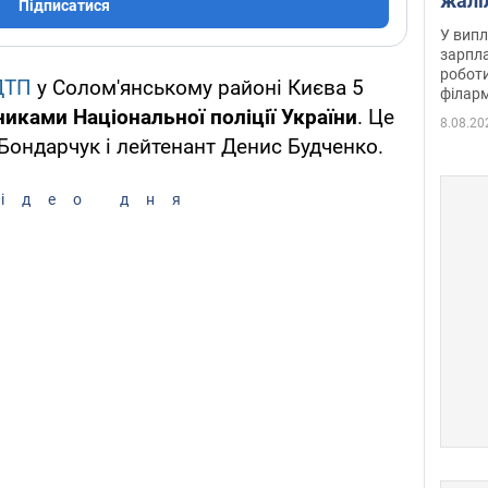
жалі
Підписатися
отри
У випл
зарпла
роботи
ДТП
у Солом'янському районі Києва 5
філарм
никами Національної поліції України
. Це
8.08.20
ондарчук і лейтенант Денис Будченко.
ідео дня