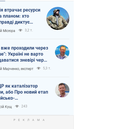
ія втрачає ресурси
а планом: хто
правді диктує
п війни
3,2 т.
ій Місюра
 вже проходили через
ше": Україні не варто
даватися зневірі через
етний терор
5,3 т.
ій Марченко, експерт
Р як каталізатор
ни, або Про новий етап
ійсько-
нічнокорейського
243
сій Кущ
зу