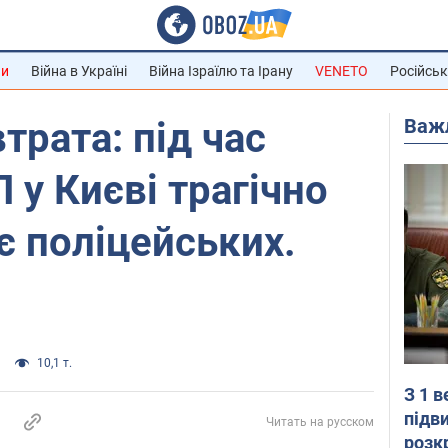
ни
Війна в Україні
Війна Ізраїлю та Ірану
VENETO
Російськ
Важ
трата: під час
 у Києві трагічно
є поліцейських.
10,1 т.
З 1 
підв
Читать на русском
розк