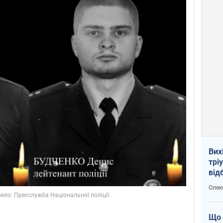
Вих
трі
від
укр
Олек
Що 