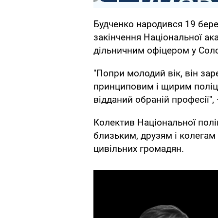
Будченко народився 19 бере
закінчення Національної ак
дільничним офіцером у Соло
"Попри молодий вік, він за
принциповим і щирим поліце
відданий обраній професії",
Колектив Національної поліц
близьким, друзям і колегам
цивільних громадян.