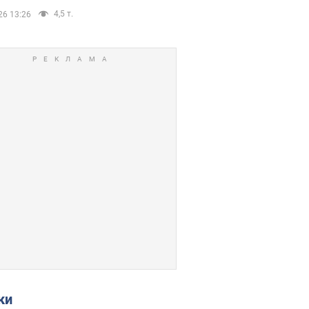
4,5 т.
26 13:26
ки