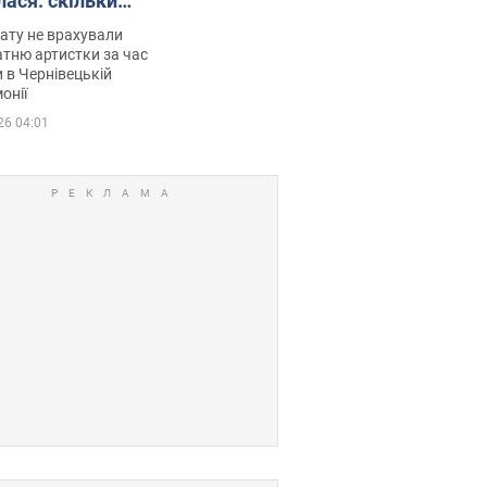
лася: скільки
мувала співачка
ату не врахували
тню артистки за час
 в Чернівецькій
онії
26 04:01