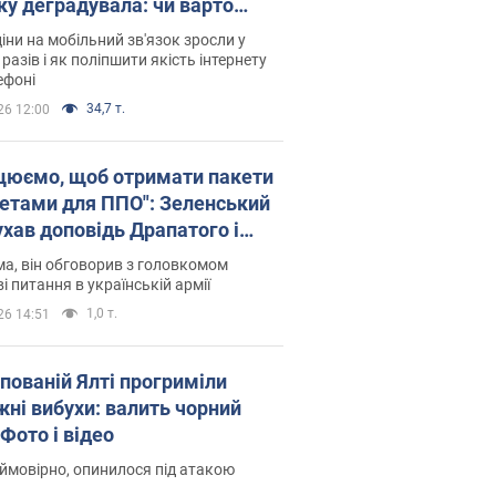
ку деградувала: чи варто
житись на ціни
іни на мобільний зв'язок зросли у
 разів і як поліпшити якість інтернету
ефоні
34,7 т.
26 12:00
цюємо, щоб отримати пакети
кетами для ППО": Зеленський
ухав доповідь Драпатого і
сував нові кроки
а, він обговорив з головкомом
і питання в українській армії
1,0 т.
26 14:51
упованій Ялті прогриміли
жні вибухи: валить чорний
Фото і відео
 ймовірно, опинилося під атакою