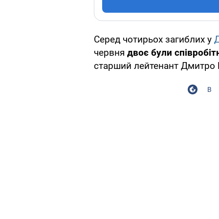
Серед чотирьох загиблих у
червня
двоє були співробіт
старший лейтенант Дмитро Б
В