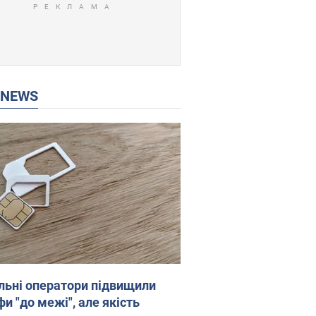
P NEWS
льні оператори підвищили
и "до межі", але якість