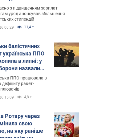
асно з підвищенням зарплат
гам уряд анонсував збільшення
тських стипендій
11,4 т.
26 00:29
ьки балістичних
т українська ППО
опила в липні: у
борони назвали
у
нська ППО працювала в
 дефіциту ракет-
оплювачів
4,8 т.
26 15:09
ка Ротару через
змінила свою
ю, на яку раніше