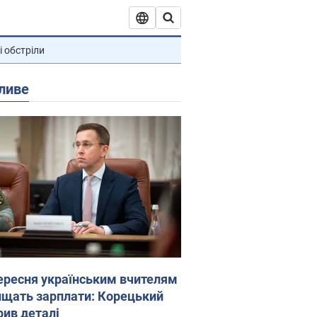
і обстріли
ливе
вересня українським вчителям
ищать зарплати: Корецький
рив деталі