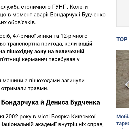
служба столичного ГУНП. Колеги
що в момент аварії Бондарчук і Будченко
их обов'язків.
осіб, 47-річної жінки та 12-річного
TO
ьо-транспортна пригода, коли
водій
на пішохідну зону на величезній
 п'ятниці керманич перебував у
я машини з пішоходами загинули
х отримали травми.
 Бондарчука й Дениса Будченка
я 2002 року в місті Боярка Київської
Мобі
тариф
 Національній академії внутрішніх справ,