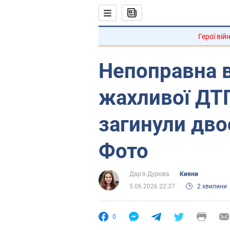
Герої вій
Непоправна в
жахливої ДТП
загинули дво
Фото
Дар'я Дурова
Кияни
5.06.2026 22:37
2 хвилини
0