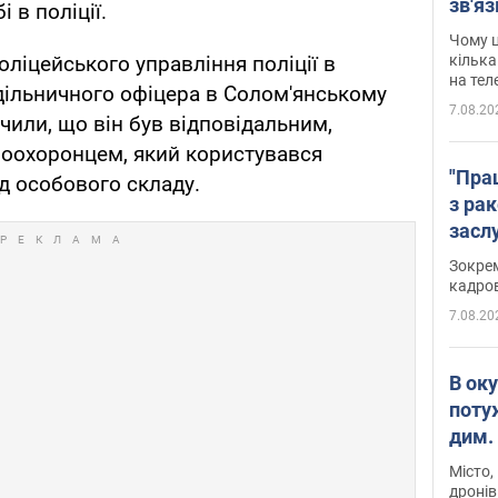
зв'яз
 в поліції.
скар
Чому ц
кілька
ліцейського управління поліції в
на тел
дільничного офіцера в Солом'янському
7.08.20
чили, що він був відповідальним,
воохоронцем, який користувався
"Пра
д особового складу.
з ра
засл
анон
Зокрем
кадров
7.08.20
В ок
поту
дим. 
Місто,
дронів