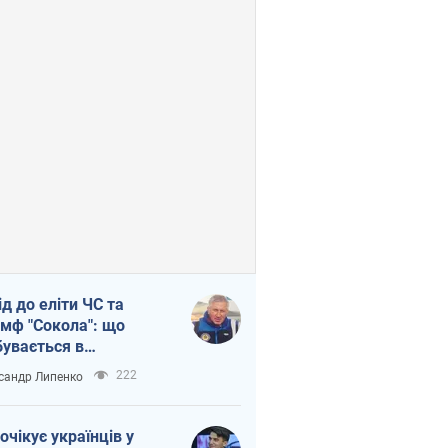
ід до еліти ЧС та
умф "Сокола": що
бувається в
аїнському хокеї
222
сандр Липенко
очікує українців у