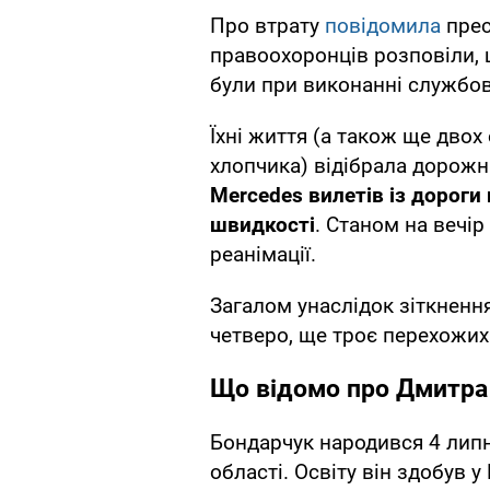
Про втрату
повідомила
прес
правоохоронців розповіли, 
були при виконанні службов
Їхні життя (а також ще двох 
хлопчика) відібрала дорожн
Mercedes вилетів із дороги 
швидкості
. Станом на вечір
реанімації.
Загалом унаслідок зіткненн
четверо, ще троє перехожи
Що відомо про Дмитра
Бондарчук народився 4 липн
області. Освіту він здобув у