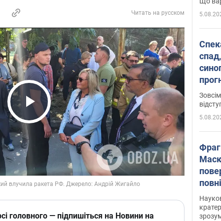
Що вар
Читать на русском
5.08.20
Спека
спад,
сино
прог
змін
Зовсім
відсту
Play Video
5.08.20
Фраг
Маск
пове
повн
усе 
Науко
крате
сі головного — підпишіться на Новини на
зрозум