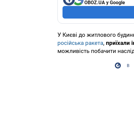
OBOZ.UA у Google
У Києві до житлового будинк
російська ракета
,
приїхали 
можливість побачити наслід
В