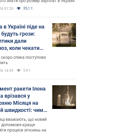
то знати про розмір зарплат в Україні
35,1 т.
26 01:20
 в Україні піде на
 будуть грози:
птики дали
ноз, коли чекати
и погоди
 скоро спека поступово
пить
5,4 т.
26 14:59
мент ракети Ілона
а врізався у
рхню Місяця на
ій швидкості: чим
завершилось
вці вважають, що новий
р допоможе краще
іти процеси зіткнень на