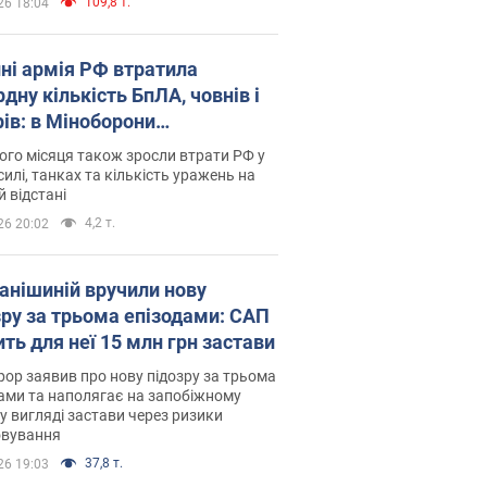
109,8 т.
26 18:04
пні армія РФ втратила
дну кількість БпЛА, човнів і
рів: в Міноборони
люднили статистику
го місяця також зросли втрати РФ у
силі, танках та кількість уражень на
й відстані
4,2 т.
26 20:02
анішиній вручили нову
зру за трьома епізодами: САП
ть для неї 15 млн грн застави
ор заявив про нову підозру за трьома
ами та наполягає на запобіжному
 у вигляді застави через ризики
овування
37,8 т.
26 19:03