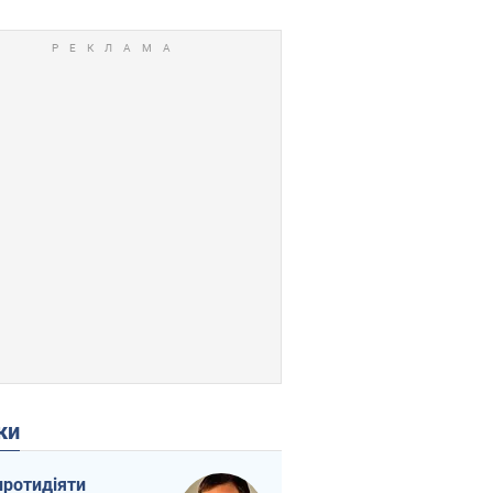
ки
протидіяти