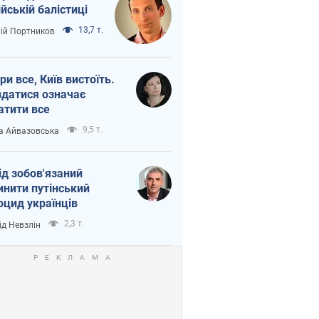
ійській балістиці
13,7 т.
лій Портников
ри все, Київ вистоїть.
здатися означає
атити все
9,5 т.
а Айвазовська
ід зобов'язаний
инити путінський
оцид українців
2,3 т.
ід Невзлін