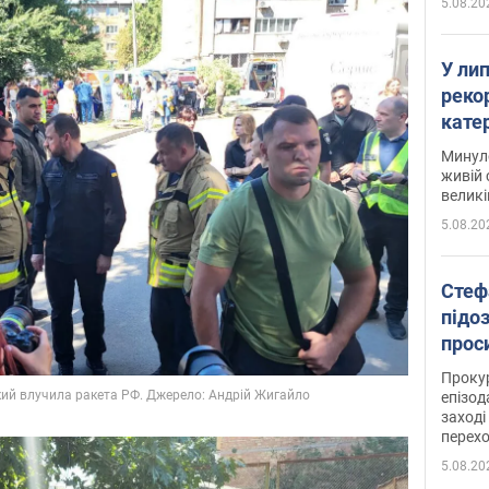
5.08.20
У ли
рекор
кате
опри
Минуло
живій 
великі
5.08.20
Стеф
підо
проси
Прокур
епізод
заході
перех
5.08.20