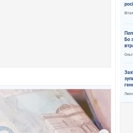
рос
Віта
Поп
Бо 
втр
Ольг
Зах
зуп
ген
Леон