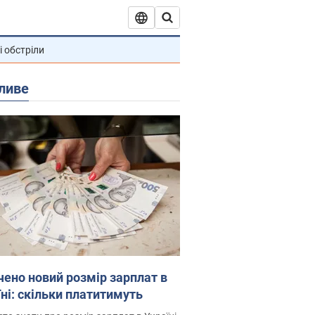
і обстріли
ливе
чено новий розмір зарплат в
їні: скільки платитимуть