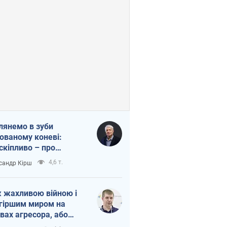
лянемо в зуби
ованому коневі:
скіпливо – про
омогу Україні
4,6 т.
сандр Кірш
 жахливою війною і
гіршим миром на
вах агресора, або
вихідність – теж