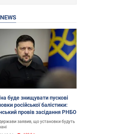
P NEWS
їна буде знищувати пускові
овки російської балістики:
нський провів засідання РНБО
держави заявив, що установки будуть
ані