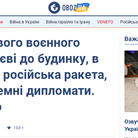
ни
Війна в Україні
Війна Ізраїлю та Ірану
VENETO
Російськ
Важ
вого воєнного
єві до будинку, в
 російська ракета,
емні дипломати.
о
Озву
Укра
и
13,0 т.