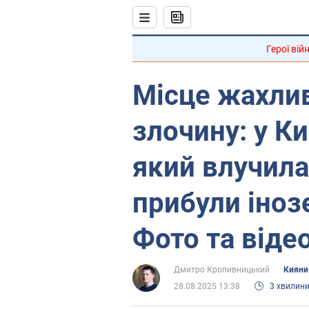
Герої вій
Місце жахли
злочину: у Ки
який влучила
прибули іноз
Фото та віде
Дмитро Кропивницький
Кияни
28.08.2025 13:38
3 хвилин