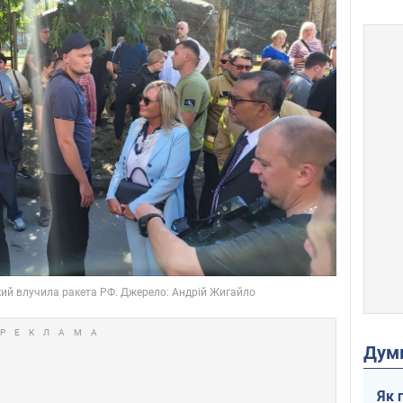
Дум
Як 