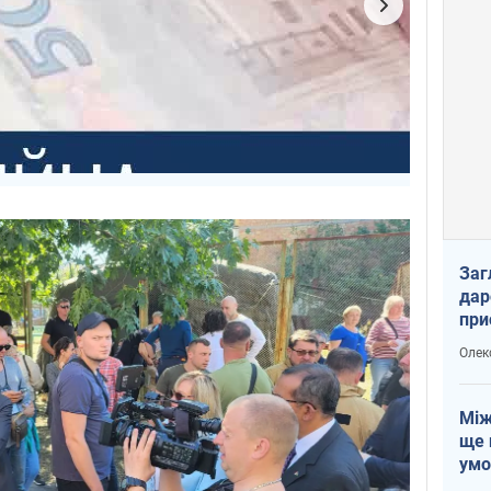
Заг
дар
при
доп
Олек
Між
ще 
умо
Без