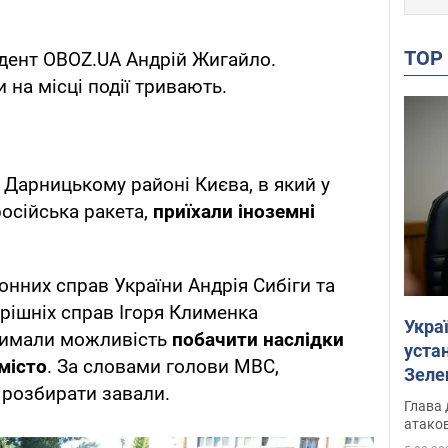
TO
дент OBOZ.UA Андрій Жигайло.
на місці події тривають.
 Дарницькому районі Києва, в який у
російська ракета,
приїхали іноземні
онних справ України Андрія Сибіги та
трішніх справ Ігоря Клименка
Укра
римали можливість
побачити наслідки
устан
місто
. За словами голови МВС,
Зеле
розбирати завали.
Глава 
атаков