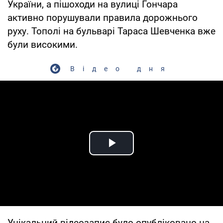
України, а пішоходи на вулиці Гончара
активно порушували правила дорожнього
руху. Тополі на бульварі Тараса Шевченка вже
були високими.
Відео дня
Play Video
Унікальний відеозапис було опубліковано на