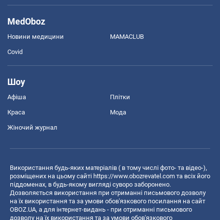
MedOboz
Новини медицини
MAMACLUB
Covid
Шоу
Афіша
Плітки
Краса
Мода
Жіночий журнал
Використання будь-яких матеріалів ( в тому числі фото- та відео-),
розміщених на цьому сайті
https://www.obozrevatel.com
та всіх його
піддоменах, в будь-якому вигляді суворо заборонено.
Дозволяється використання при отриманні письмового дозволу
на їх використання та за умови обов'язкового посилання на сайт
OBOZ.UA, а для інтернет-видань - при отриманні письмового
дозволу на їх використання та за умови обов'язкового