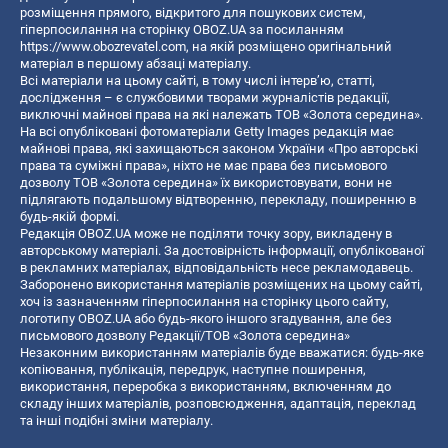
розміщення прямого, відкритого для пошукових систем,
гіперпосилання на сторінку OBOZ.UA за посиланням
https://www.obozrevatel.com
, на якій розміщено оригінальний
матеріал в першому абзаці матеріалу.
Всі матеріали на цьому сайті, в тому числі інтерв’ю, статті,
дослідження – є службовими творами журналістів редакції,
виключні майнові права на які належать ТОВ «Золота середина».
На всі опубліковані фотоматеріали Getty Images редакція має
майнові права, які захищаються законом України «Про авторські
права та суміжні права», ніхто не має права без письмового
дозволу ТОВ «Золота середина» їх використовувати, вони не
підлягають подальшому відтворенню, перекладу, поширенню в
будь-якій формі.
Редакція OBOZ.UA може не поділяти точку зору, викладену в
авторському матеріалі. За достовірність інформації, опублікованої
в рекламних матеріалах, відповідальність несе рекламодавець.
Заборонено використання матеріалів розміщених на цьому сайті,
хоч із зазначенням гіперпосилання на сторінку цього сайту,
логотипу OBOZ.UA або будь-якого іншого згадування, але без
письмового дозволу Редакції/ТОВ «Золота середина»
Незаконним використанням матеріалів буде вважатися: будь-яке
копiювання, публiкацiя, передрук, наступне поширення,
використання, переробка з використанням, включенням до
складу інших матеріалів, розповсюдження, адаптація, переклад
та інші подібні зміни матеріалу.