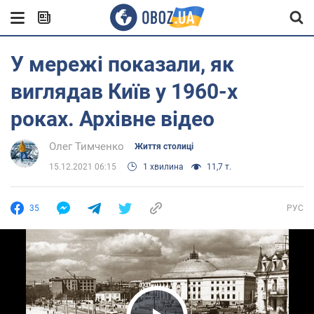
У мережі показали, як
виглядав Київ у 1960-х
роках. Архівне відео
Олег Тимченко
Життя столиці
15.12.2021 06:15
1 хвилина
11,7 т.
35
РУС