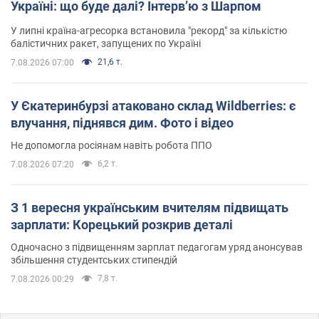
Україні: що буде далі? Інтерв’ю з Шарпом
У липні країна-агресорка встановила "рекорд" за кількістю
балістичних ракет, запущених по Україні
21,6 т.
7.08.2026 07:00
У Єкатеринбурзі атаковано склад Wildberries: є
влучання, піднявся дим. Фото і відео
Не допомогла росіянам навіть робота ППО
6,2 т.
7.08.2026 07:20
З 1 вересня українським вчителям підвищать
зарплати: Корецький розкрив деталі
Одночасно з підвищенням зарплат педагогам уряд анонсував
збільшення студентських стипендій
7,8 т.
7.08.2026 00:29