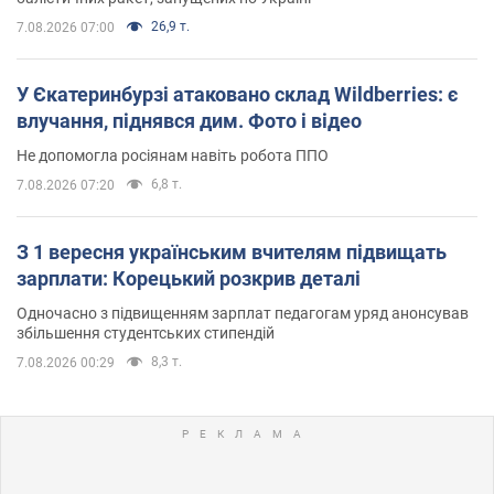
26,9 т.
7.08.2026 07:00
У Єкатеринбурзі атаковано склад Wildberries: є
влучання, піднявся дим. Фото і відео
Не допомогла росіянам навіть робота ППО
6,8 т.
7.08.2026 07:20
З 1 вересня українським вчителям підвищать
зарплати: Корецький розкрив деталі
Одночасно з підвищенням зарплат педагогам уряд анонсував
збільшення студентських стипендій
8,3 т.
7.08.2026 00:29