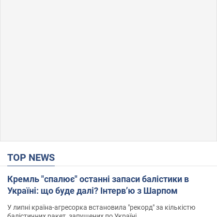
TOP NEWS
Кремль "спалює" останні запаси балістики в
Україні: що буде далі? Інтерв’ю з Шарпом
У липні країна-агресорка встановила "рекорд" за кількістю
балістичних ракет, запущених по Україні