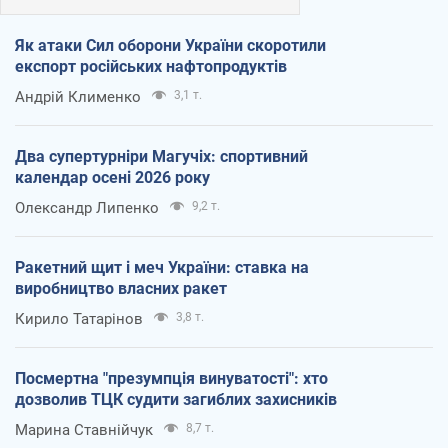
Як атаки Сил оборони України скоротили
експорт російських нафтопродуктів
Андрій Клименко
3,1 т.
Два супертурніри Магучіх: спортивний
календар осені 2026 року
Олександр Липенко
9,2 т.
Ракетний щит і меч України: ставка на
виробництво власних ракет
Кирило Татарінов
3,8 т.
Посмертна "презумпція винуватості": хто
дозволив ТЦК судити загиблих захисників
Марина Ставнійчук
8,7 т.