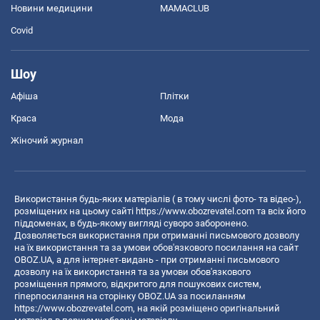
Новини медицини
MAMACLUB
Covid
Шоу
Афіша
Плітки
Краса
Мода
Жіночий журнал
Використання будь-яких матеріалів ( в тому числі фото- та відео-),
розміщених на цьому сайті
https://www.obozrevatel.com
та всіх його
піддоменах, в будь-якому вигляді суворо заборонено.
Дозволяється використання при отриманні письмового дозволу
на їх використання та за умови обов'язкового посилання на сайт
OBOZ.UA, а для інтернет-видань - при отриманні письмового
дозволу на їх використання та за умови обов'язкового
розміщення прямого, відкритого для пошукових систем,
гіперпосилання на сторінку OBOZ.UA за посиланням
https://www.obozrevatel.com
, на якій розміщено оригінальний