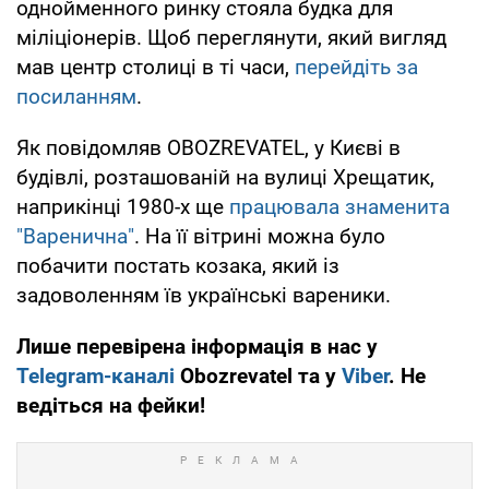
однойменного ринку стояла будка для
міліціонерів. Щоб переглянути, який вигляд
мав центр столиці в ті часи,
перейдіть за
посиланням
.
Як повідомляв OBOZREVATEL, у Києві в
будівлі, розташованій на вулиці Хрещатик,
наприкінці 1980-х ще
працювала знаменита
"Варенична"
. На її вітрині можна було
побачити постать козака, який із
задоволенням їв українські вареники.
Лише перевірена інформація в нас у
Telegram-каналі
Obozrevatel та у
Viber
. Не
ведіться на фейки!