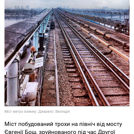
Міст побудований трохи на північ від мосту
Євгенії Бош, зруйнованого під час Другої