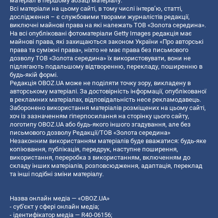
матеріал в першому абзаці матеріалу.
Всі матеріали на цьому сайті, в тому числі інтерв’ю, статті,
дослідження – є службовими творами журналістів редакції,
виключні майнові права на які належать ТОВ «Золота середина».
На всі опубліковані фотоматеріали Getty Images редакція має
майнові права, які захищаються законом України «Про авторські
права та суміжні права», ніхто не має права без письмового
дозволу ТОВ «Золота середина» їх використовувати, вони не
підлягають подальшому відтворенню, перекладу, поширенню в
будь-якій формі.
Редакція OBOZ.UA може не поділяти точку зору, викладену в
авторському матеріалі. За достовірність інформації, опублікованої
в рекламних матеріалах, відповідальність несе рекламодавець.
Заборонено використання матеріалів розміщених на цьому сайті,
хоч із зазначенням гіперпосилання на сторінку цього сайту,
логотипу OBOZ.UA або будь-якого іншого згадування, але без
письмового дозволу Редакції/ТОВ «Золота середина»
Незаконним використанням матеріалів буде вважатися: будь-яке
копiювання, публiкацiя, передрук, наступне поширення,
використання, переробка з використанням, включенням до
складу інших матеріалів, розповсюдження, адаптація, переклад
та інші подібні зміни матеріалу.
Назва онлайн медіа — «OBOZ.UA»
- суб'єкт у сфері онлайн медіа;
- ідентифікатор медіа — R40-06156;