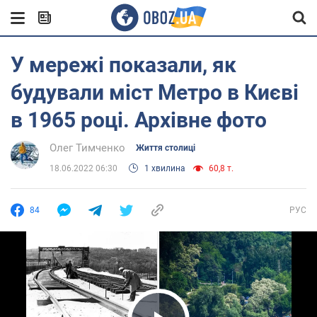
У мережі показали, як
будували міст Метро в Києві
в 1965 році. Архівне фото
Олег Тимченко
Життя столиці
18.06.2022 06:30
1 хвилина
60,8 т.
84
РУС