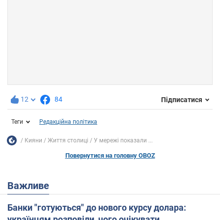
12
84
Підписатися
Теги
Редакційна політика
Кияни
Життя столиці
У мережі показали ...
Повернутися на головну OBOZ
Важливе
Банки "готуються" до нового курсу долара:
українцям розповіли, чого очікувати