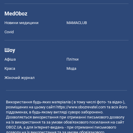
MedOboz
Новини медицини
MAMACLUB
Covid
Шоу
Афіша
Плітки
Краса
Мода
Жіночий журнал
Використання будь-яких матеріалів ( в тому числі фото- та відео-),
розміщених на цьому сайті
https://www.obozrevatel.com
та всіх його
піддоменах, в будь-якому вигляді суворо заборонено.
Дозволяється використання при отриманні письмового дозволу
на їх використання та за умови обов'язкового посилання на сайт
OBOZ.UA, а для інтернет-видань - при отриманні письмового
дозволу на їх використання та за умови обов'язкового