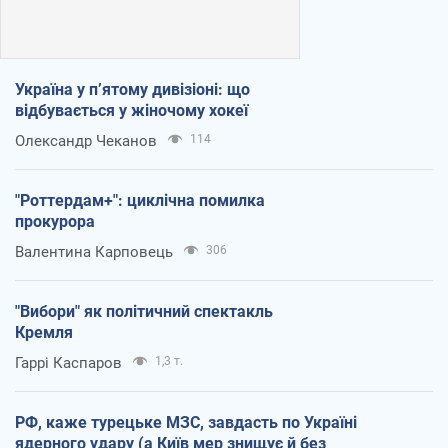
Україна у п’ятому дивізіоні: що
відбувається у жіночому хокеї
Олександр Чеканов
114
"Роттердам+": циклічна помилка
прокурора
Валентина Карповець
306
"Вибори" як політичний спектакль
Кремля
Гаррі Каспаров
1,3 т.
РФ, каже турецьке МЗС, завдасть по Україні
ядерного удару (а Київ мер знищує й без