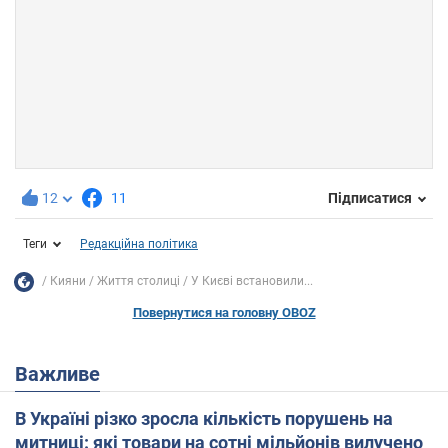
12
11
Підписатися
Теги
Редакційна політика
Кияни
Життя столиці
У Києві встановили...
Повернутися на головну OBOZ
Важливе
В Україні різко зросла кількість порушень на
митниці: які товари на сотні мільйонів вилучено