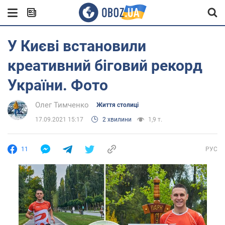
У Києві встановили
креативний біговий рекорд
України. Фото
Олег Тимченко
Життя столиці
17.09.2021 15:17
2 хвилини
1,9 т.
11
РУС