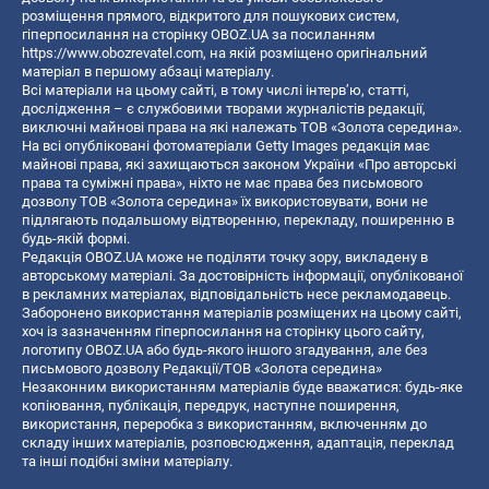
розміщення прямого, відкритого для пошукових систем,
гіперпосилання на сторінку OBOZ.UA за посиланням
https://www.obozrevatel.com
, на якій розміщено оригінальний
матеріал в першому абзаці матеріалу.
Всі матеріали на цьому сайті, в тому числі інтерв’ю, статті,
дослідження – є службовими творами журналістів редакції,
виключні майнові права на які належать ТОВ «Золота середина».
На всі опубліковані фотоматеріали Getty Images редакція має
майнові права, які захищаються законом України «Про авторські
права та суміжні права», ніхто не має права без письмового
дозволу ТОВ «Золота середина» їх використовувати, вони не
підлягають подальшому відтворенню, перекладу, поширенню в
будь-якій формі.
Редакція OBOZ.UA може не поділяти точку зору, викладену в
авторському матеріалі. За достовірність інформації, опублікованої
в рекламних матеріалах, відповідальність несе рекламодавець.
Заборонено використання матеріалів розміщених на цьому сайті,
хоч із зазначенням гіперпосилання на сторінку цього сайту,
логотипу OBOZ.UA або будь-якого іншого згадування, але без
письмового дозволу Редакції/ТОВ «Золота середина»
Незаконним використанням матеріалів буде вважатися: будь-яке
копiювання, публiкацiя, передрук, наступне поширення,
використання, переробка з використанням, включенням до
складу інших матеріалів, розповсюдження, адаптація, переклад
та інші подібні зміни матеріалу.