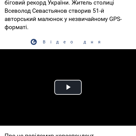
біговий рекорд України. Житель столиці
Всеволод Севастьянов створив 51-й
авторський малюнок у незвичайному GPS-
форматі.
Відео дня
Play Video
Про це повідомив кореспондент