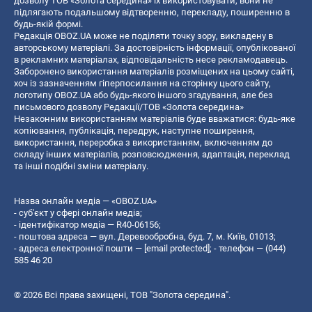
дозволу ТОВ «Золота середина» їх використовувати, вони не
підлягають подальшому відтворенню, перекладу, поширенню в
будь-якій формі.
Редакція OBOZ.UA може не поділяти точку зору, викладену в
авторському матеріалі. За достовірність інформації, опублікованої
в рекламних матеріалах, відповідальність несе рекламодавець.
Заборонено використання матеріалів розміщених на цьому сайті,
хоч із зазначенням гіперпосилання на сторінку цього сайту,
логотипу OBOZ.UA або будь-якого іншого згадування, але без
письмового дозволу Редакції/ТОВ «Золота середина»
Незаконним використанням матеріалів буде вважатися: будь-яке
копiювання, публiкацiя, передрук, наступне поширення,
використання, переробка з використанням, включенням до
складу інших матеріалів, розповсюдження, адаптація, переклад
та інші подібні зміни матеріалу.
Назва онлайн медіа — «OBOZ.UA»
- суб'єкт у сфері онлайн медіа;
- ідентифікатор медіа — R40-06156;
- поштова адреса — вул. Деревообробна, буд. 7, м. Київ, 01013;
- адреса електронної пошти —
[email protected]
; - телефон — (044)
585 46 20
© 2026 Всі права захищені, ТОВ "Золота середина".