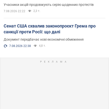
Учасники акцій продовжують серію щоденних протестів
2,3 т.
7.08.2026 22:22
Сенат США схвалив законопроєкт Грема про
санкції проти Росії: що далі
Документ передбачає нові економічні обмеження
4,8 т.
7.08.2026 22:38