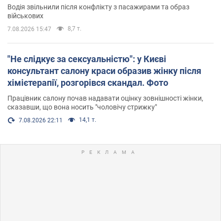
Водія звільнили після конфлікту з пасажирами та образ
військових
8,7 т.
7.08.2026 15:47
"Не слідкує за сексуальністю": у Києві
консультант салону краси образив жінку після
хімієтерапії, розгорівся скандал. Фото
Працівник салону почав надавати оцінку зовнішності жінки,
сказавши, що вона носить "чоловічу стрижку"
14,1 т.
7.08.2026 22:11