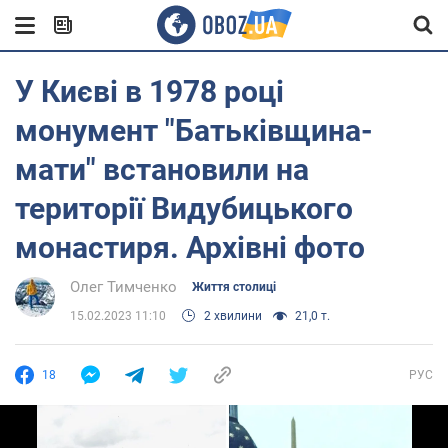
У Києві в 1978 році
монумент "Батьківщина-
мати" встановили на
території Видубицького
монастиря. Архівні фото
Олег Тимченко
Життя столиці
15.02.2023 11:10
2 хвилини
21,0 т.
18
РУС