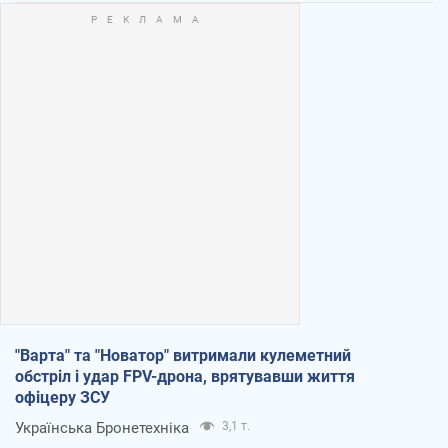
"Варта" та "Новатор" витримали кулеметний
обстріл і удар FPV-дрона, врятувавши життя
офіцеру ЗСУ
Українська Бронетехніка
3,1 т.