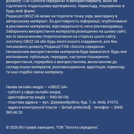
дозволу ТОВ «Золота середина» їх використовувати, вони не
підлягають подальшому відтворенню, перекладу, поширенню в
будь-якій формі.
Редакція OBOZ.UA може не поділяти точку зору, викладену в
авторському матеріалі. За достовірність інформації, опублікованої
в рекламних матеріалах, відповідальність несе рекламодавець.
Заборонено використання матеріалів розміщених на цьому сайті,
хоч із зазначенням гіперпосилання на сторінку цього сайту,
логотипу OBOZ.UA або будь-якого іншого згадування, але без
письмового дозволу Редакції/ТОВ «Золота середина»
Незаконним використанням матеріалів буде вважатися: будь-яке
копiювання, публiкацiя, передрук, наступне поширення,
використання, переробка з використанням, включенням до
складу інших матеріалів, розповсюдження, адаптація, переклад
та інші подібні зміни матеріалу.
Назва онлайн медіа — «OBOZ.UA»
- суб'єкт у сфері онлайн медіа;
- ідентифікатор медіа — R40-06156;
- поштова адреса — вул. Деревообробна, буд. 7, м. Київ, 01013;
- адреса електронної пошти —
[email protected]
; - телефон — (044)
585 46 20
© 2026 Всі права захищені, ТОВ "Золота середина".