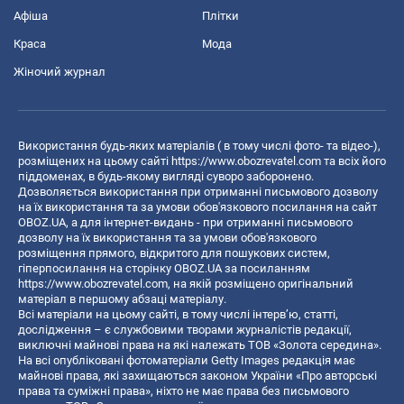
Афіша
Плітки
Краса
Мода
Жіночий журнал
Використання будь-яких матеріалів ( в тому числі фото- та відео-),
розміщених на цьому сайті
https://www.obozrevatel.com
та всіх його
піддоменах, в будь-якому вигляді суворо заборонено.
Дозволяється використання при отриманні письмового дозволу
на їх використання та за умови обов'язкового посилання на сайт
OBOZ.UA, а для інтернет-видань - при отриманні письмового
дозволу на їх використання та за умови обов'язкового
розміщення прямого, відкритого для пошукових систем,
гіперпосилання на сторінку OBOZ.UA за посиланням
https://www.obozrevatel.com
, на якій розміщено оригінальний
матеріал в першому абзаці матеріалу.
Всі матеріали на цьому сайті, в тому числі інтерв’ю, статті,
дослідження – є службовими творами журналістів редакції,
виключні майнові права на які належать ТОВ «Золота середина».
На всі опубліковані фотоматеріали Getty Images редакція має
майнові права, які захищаються законом України «Про авторські
права та суміжні права», ніхто не має права без письмового