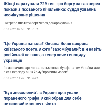
Жінці нарахували 729 тис. грн боргу за газ через
покази зіпсованого лічильника: суддя ухвалив
неочікуване рішення
Чи треба платити борг через донарахування
7,1 т.
6.08.2026 09:53
"Це Україна напала!" Оксана Вояж викрила
київського поета, якого "зазомбували": він навіть
російської не знав, а тепер хоче геноциду
українців
Як зазначила артистка, письменник був фанатом України, але
після переїзду в РФ йому "промили мозок"
4,4 т.
6.08.2026 11:42
"Був знесилений": в Україні врятували
пораненого грифа, який обрав для себе
нетиповий маршрут. Фото