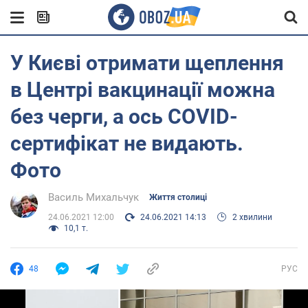
У Києві отримати щеплення
в Центрі вакцинації можна
без черги, а ось СOVID-
сертифікат не видають.
Фото
Василь Михальчук
Життя столиці
24.06.2021 12:00
24.06.2021 14:13
2 хвилини
10,1 т.
48
РУС