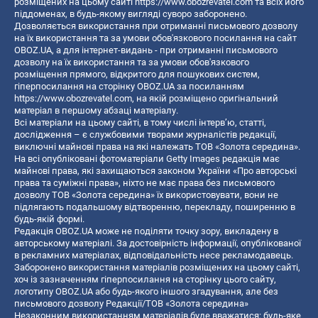
розміщених на цьому сайті
https://www.obozrevatel.com
та всіх його
піддоменах, в будь-якому вигляді суворо заборонено.
Дозволяється використання при отриманні письмового дозволу
на їх використання та за умови обов'язкового посилання на сайт
OBOZ.UA, а для інтернет-видань - при отриманні письмового
дозволу на їх використання та за умови обов'язкового
розміщення прямого, відкритого для пошукових систем,
гіперпосилання на сторінку OBOZ.UA за посиланням
https://www.obozrevatel.com
, на якій розміщено оригінальний
матеріал в першому абзаці матеріалу.
Всі матеріали на цьому сайті, в тому числі інтерв’ю, статті,
дослідження – є службовими творами журналістів редакції,
виключні майнові права на які належать ТОВ «Золота середина».
На всі опубліковані фотоматеріали Getty Images редакція має
майнові права, які захищаються законом України «Про авторські
права та суміжні права», ніхто не має права без письмового
дозволу ТОВ «Золота середина» їх використовувати, вони не
підлягають подальшому відтворенню, перекладу, поширенню в
будь-якій формі.
Редакція OBOZ.UA може не поділяти точку зору, викладену в
авторському матеріалі. За достовірність інформації, опублікованої
в рекламних матеріалах, відповідальність несе рекламодавець.
Заборонено використання матеріалів розміщених на цьому сайті,
хоч із зазначенням гіперпосилання на сторінку цього сайту,
логотипу OBOZ.UA або будь-якого іншого згадування, але без
письмового дозволу Редакції/ТОВ «Золота середина»
Незаконним використанням матеріалів буде вважатися: будь-яке