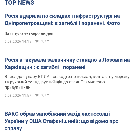
TOP NEWS
Росія вдарила по складах і інфраструктурі на
Дніпропетровщині: є загиблі і поранені. Фото
Заигнуло четверо людей
2,7 т.
6.08.2026 14:15
Росія атакувала залізничну станцію в Лозовій на
Харківщині: є загиблі і поранені
Внаслідок удару БПЛА пошкоджено вокзал, контактну мережу
та рухомий склад, рух поїздів до станції тимчасово
призупинили
3,1 т.
6.08.2026 11:57
ВАКС обрав запобіжний захід експосолці
України у США Стефанішиній: що відомо про
справу