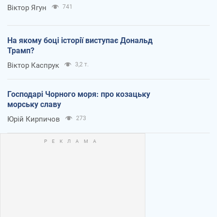
Віктор Ягун
741
На якому боці історії виступає Дональд
Трамп?
Віктор Каспрук
3,2 т.
Господарі Чорного моря: про козацьку
морську славу
Юрій Кирпичов
273