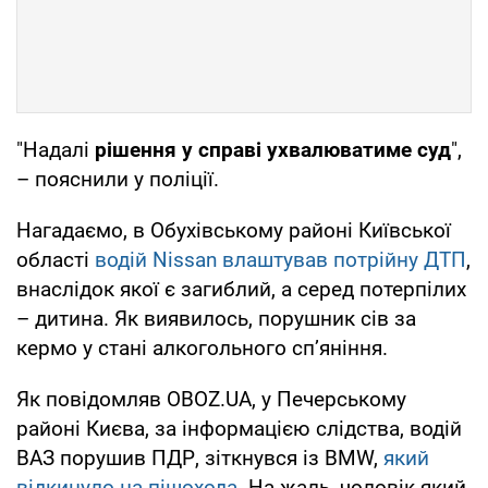
"Надалі
рішення у справі ухвалюватиме суд
",
– пояснили у поліції.
Нагадаємо, в Обухівському районі Київської
області
водій Nissan влаштував потрійну ДТП
,
внаслідок якої є загиблий, а серед потерпілих
– дитина. Як виявилось, порушник сів за
кермо у стані алкогольного сп’яніння.
Як повідомляв OBOZ.UA, у Печерському
районі Києва, за інформацією слідства, водій
ВАЗ порушив ПДР, зіткнувся із BMW,
який
відкинуло на пішохода
. На жаль, чоловік який