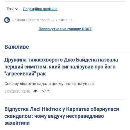
Теги
Редакційна політика
Кияни
Життя столиці
У Києві на...
Повернутися на головну OBOZ
Важливе
Дружина тяжкохворого Джо Байдена назвала
перший симптом, який сигналізував про його
"агресивний" рак
Спершу лікарі не надали цьому належної уваги
16,5 т.
6.08.2026 12:46
Відпустка Лесі Нікітюк у Карпатах обернулася
скандалом: чому ведучу несправедливо
захейтили