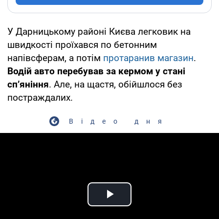
У Дарницькому районі Києва легковик на
швидкості проїхався по бетонним
напівсферам, а потім
протаранив магазин
.
Водій авто перебував за кермом у стані
сп’яніння
. Але, на щастя, обійшлося без
постраждалих.
Відео дня
Play Video