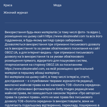
Краса
Мода
Жіночий журнал
Використання будь-яких матеріалів ( в тому числі фото- та відео-),
розміщених на цьому сайті
https://www.obozrevatel.com
та всіх його
піддоменах, в будь-якому вигляді суворо заборонено.
Дозволяється використання при отриманні письмового дозволу
на їх використання та за умови обов'язкового посилання на сайт
OBOZ.UA, а для інтернет-видань - при отриманні письмового
дозволу на їх використання та за умови обов'язкового
розміщення прямого, відкритого для пошукових систем,
гіперпосилання на сторінку OBOZ.UA за посиланням
https://www.obozrevatel.com
, на якій розміщено оригінальний
матеріал в першому абзаці матеріалу.
Всі матеріали на цьому сайті, в тому числі інтерв’ю, статті,
дослідження – є службовими творами журналістів редакції,
виключні майнові права на які належать ТОВ «Золота середина».
На всі опубліковані фотоматеріали Getty Images редакція має
майнові права, які захищаються законом України «Про авторські
права та суміжні права», ніхто не має права без письмового
дозволу ТОВ «Золота середина» їх використовувати, вони не
підлягають подальшому відтворенню, перекладу, поширенню в