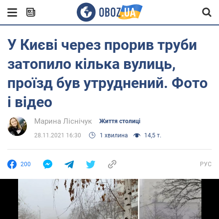
У Києві через прорив труби
затопило кілька вулиць,
проїзд був утруднений. Фото
і відео
Марина Ліснічук
Життя столиці
28.11.2021 16:30
1 хвилина
14,5 т.
200
РУС