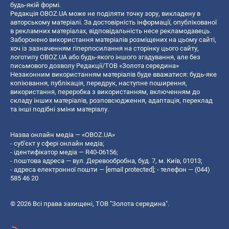
будь-якій формі.
Редакція OBOZ.UA може не поділяти точку зору, викладену в
авторському матеріалі. За достовірність інформації, опублікованої
в рекламних матеріалах, відповідальність несе рекламодавець.
Заборонено використання матеріалів розміщених на цьому сайті,
хоч із зазначенням гіперпосилання на сторінку цього сайту,
логотипу OBOZ.UA або будь-якого іншого згадування, але без
письмового дозволу Редакції/ТОВ «Золота середина»
Незаконним використанням матеріалів буде вважатися: будь-яке
копiювання, публiкацiя, передрук, наступне поширення,
використання, переробка з використанням, включенням до
складу інших матеріалів, розповсюдження, адаптація, переклад
та інші подібні зміни матеріалу.
Назва онлайн медіа — «OBOZ.UA»
- суб'єкт у сфері онлайн медіа;
- ідентифікатор медіа — R40-06156;
- поштова адреса — вул. Деревообробна, буд. 7, м. Київ, 01013;
- адреса електронної пошти —
[email protected]
; - телефон — (044)
585 46 20
© 2026 Всі права захищені, ТОВ "Золота середина".