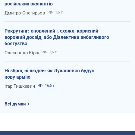
російських окупантів
Дмитро Снєгирьов
1,6 т.
Рекрутинг: оновлений і, схоже, корисний
ворожий досвід, або Діалектика вибагливого
боягузтва
Олександр Кірш
1,6 т.
Ні зброї, ні людей: як Лукашенко будує
нову армію
Ігар Тишкевич
16,6 т.
Всі думки