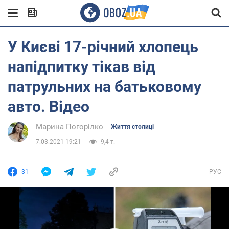
У Києві 17-річний хлопець
напідпитку тікав від
патрульних на батьковому
авто. Відео
Марина Погорілко
Життя столиці
7.03.2021 19:21
9,4 т.
31
РУС