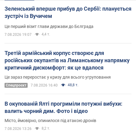
Зеленський вперше прибув до Сербії: планується
зустріч із Вучичем
Це перший візит глави держави до Бєлграда
4,4 т.
7.08.2026 19:07
Третій армійський корпус створює для
російських окупантів на Лиманському напрямку
критичний дискомфорт: як це вдалося
Це зараз переростає у кризу для всього угруповання
48,8 т.
Cпецпроєкт
7.08.2026 16:40
В окупованій Ялті прогриміли потужні вибухи:
валить чорний дим. Фото і відео
Місто, ймовірно, опинилося під атакою дронів
8,2 т.
7.08.2026 13:26