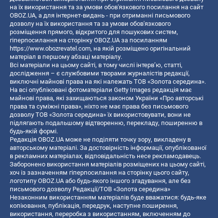
на їх використання та за умови обов'язкового посилання на сайт
OBOZ.UA, а для інтернет-видань - при отриманні письмового
дозволу на їх використання та за умови обов'язкового
розміщення прямого, відкритого для пошукових систем,
гіперпосилання на сторінку OBOZ.UA за посиланням
https://www.obozrevatel.com
, на якій розміщено оригінальний
матеріал в першому абзаці матеріалу.
Всі матеріали на цьому сайті, в тому числі інтерв’ю, статті,
дослідження – є службовими творами журналістів редакції,
виключні майнові права на які належать ТОВ «Золота середина».
На всі опубліковані фотоматеріали Getty Images редакція має
майнові права, які захищаються законом України «Про авторські
права та суміжні права», ніхто не має права без письмового
дозволу ТОВ «Золота середина» їх використовувати, вони не
підлягають подальшому відтворенню, перекладу, поширенню в
будь-якій формі.
Редакція OBOZ.UA може не поділяти точку зору, викладену в
авторському матеріалі. За достовірність інформації, опублікованої
в рекламних матеріалах, відповідальність несе рекламодавець.
Заборонено використання матеріалів розміщених на цьому сайті,
хоч із зазначенням гіперпосилання на сторінку цього сайту,
логотипу OBOZ.UA або будь-якого іншого згадування, але без
письмового дозволу Редакції/ТОВ «Золота середина»
Незаконним використанням матеріалів буде вважатися: будь-яке
копiювання, публiкацiя, передрук, наступне поширення,
використання, переробка з використанням, включенням до