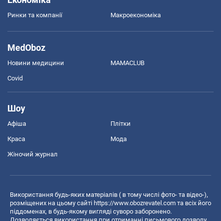
Ринки та компанії
Макроекономіка
MedOboz
Новини медицини
MAMACLUB
Covid
Шоу
Афіша
Плітки
Краса
Мода
Жіночий журнал
Використання будь-яких матеріалів ( в тому числі фото- та відео-),
розміщених на цьому сайті
https://www.obozrevatel.com
та всіх його
піддоменах, в будь-якому вигляді суворо заборонено.
Дозволяється використання при отриманні письмового дозволу