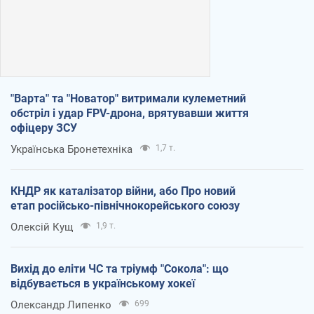
"Варта" та "Новатор" витримали кулеметний
обстріл і удар FPV-дрона, врятувавши життя
офіцеру ЗСУ
Українська Бронетехніка
1,7 т.
КНДР як каталізатор війни, або Про новий
етап російсько-північнокорейського союзу
Олексій Кущ
1,9 т.
Вихід до еліти ЧС та тріумф "Сокола": що
відбувається в українському хокеї
Олександр Липенко
699