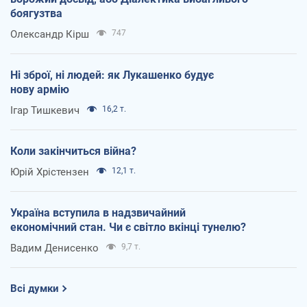
боягузтва
Олександр Кірш
747
Ні зброї, ні людей: як Лукашенко будує
нову армію
Ігар Тишкевич
16,2 т.
Коли закінчиться війна?
Юрій Хрістензен
12,1 т.
Україна вступила в надзвичайний
економічний стан. Чи є світло вкінці тунелю?
Вадим Денисенко
9,7 т.
Всі думки