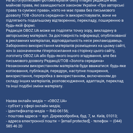
На всі опубліковані фотоматеріали Getty Images редакція має
майнові права, які захищаються законом України «Про авторські
права та суміжні права», ніхто не має права без письмового
дозволу ТОВ «Золота середина» їх використовувати, вони не
підлягають подальшому відтворенню, перекладу, поширенню в
будь-якій формі.
Редакція OBOZ.UA може не поділяти точку зору, викладену в
авторському матеріалі. За достовірність інформації, опублікованої
в рекламних матеріалах, відповідальність несе рекламодавець.
Заборонено використання матеріалів розміщених на цьому сайті,
хоч із зазначенням гіперпосилання на сторінку цього сайту,
логотипу OBOZ.UA або будь-якого іншого згадування, але без
письмового дозволу Редакції/ТОВ «Золота середина»
Незаконним використанням матеріалів буде вважатися: будь-яке
копiювання, публiкацiя, передрук, наступне поширення,
використання, переробка з використанням, включенням до
складу інших матеріалів, розповсюдження, адаптація, переклад
та інші подібні зміни матеріалу.
Назва онлайн медіа — «OBOZ.UA»
- суб'єкт у сфері онлайн медіа;
- ідентифікатор медіа — R40-06156;
- поштова адреса — вул. Деревообробна, буд. 7, м. Київ, 01013;
- адреса електронної пошти —
[email protected]
; - телефон — (044)
585 46 20