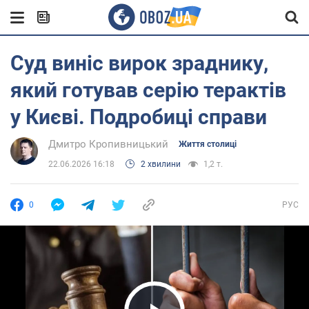
Суд виніс вирок зраднику,
який готував серію терактів
у Києві. Подробиці справи
Дмитро Кропивницький
Життя столиці
22.06.2026 16:18
2 хвилини
1,2 т.
0
РУС