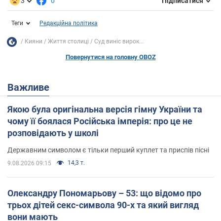
3
0
Підписатися
Теги
Редакційна політика
Кияни
Життя столиці
Суд виніс вирок...
Повернутися на головну OBOZ
Важливе
Якою була оригінальна версія гімну України та
чому її боялася Російська імперія: про це не
розповідають у школі
Державним символом є тільки перший куплет та приспів пісні
14,3 т.
9.08.2026 09:15
Олександру Пономарьову – 53: що відомо про
трьох дітей секс-символа 90-х та який вигляд
вони мають