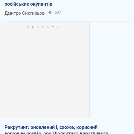
російських окупантів
Дмитро Снєгирьов
507
Рекрутинг: оновлений і, схоже, корисний
ворожий досвід, або Діалектика вибагливого