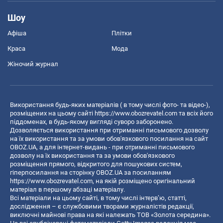
Шоу
Афіша
Плітки
Краса
Мода
Жіночий журнал
Використання будь-яких матеріалів ( в тому числі фото- та відео-),
розміщених на цьому сайті
https://www.obozrevatel.com
та всіх його
піддоменах, в будь-якому вигляді суворо заборонено.
Дозволяється використання при отриманні письмового дозволу
на їх використання та за умови обов'язкового посилання на сайт
OBOZ.UA, а для інтернет-видань - при отриманні письмового
дозволу на їх використання та за умови обов'язкового
розміщення прямого, відкритого для пошукових систем,
гіперпосилання на сторінку OBOZ.UA за посиланням
https://www.obozrevatel.com
, на якій розміщено оригінальний
матеріал в першому абзаці матеріалу.
Всі матеріали на цьому сайті, в тому числі інтерв’ю, статті,
дослідження – є службовими творами журналістів редакції,
виключні майнові права на які належать ТОВ «Золота середина».