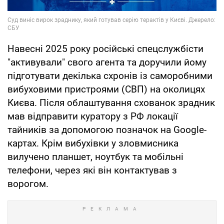
Навесні 2025 року російські спецслужбісти
"активували" свого агента та доручили йому
підготувати декілька схронів із саморобними
вибуховими пристроями (СВП) на околицях
Києва. Після облаштування схованок зрадник
мав відправити куратору з РФ локації
тайників за допомогою позначок на Google-
картах. Крім вибухівки у зловмисника
вилучено планшет, ноутбук та мобільні
телефони, через які він контактував з
ворогом.