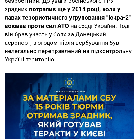
безробітний. До уваги російського ГРУ
зрадник
потрапив ще у 2014 році, коли у
лавах терористичного угруповання "Іскра-2"
воював проти сил АТО
на сході України. Тоді
він брав участь у боях за Донецький
аеропорт, а згодом після вербування був
нелегально переправлений на підконтрольну
Україні територію.