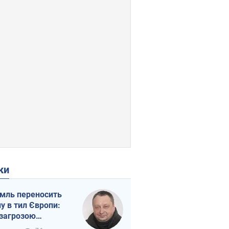
ки
мль переносить
ну в тил Європи:
 загрозою
тична логістика