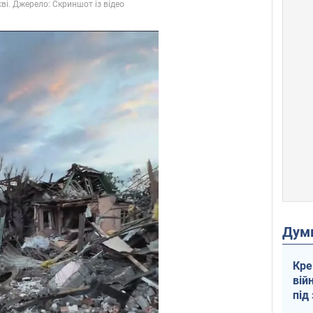
Дум
Кре
вій
під
кри