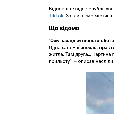
Відповідне відео опублікув
TikTok
. Закликаємо містян н
Що відомо
"
Ось наслідки нічного обстр
Одна хата –
її знесло, прак
житла. Там друга… Картина п
прильоту", – описав насліди