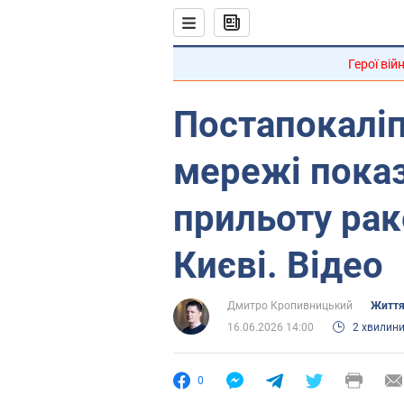
Герої вій
Постапокаліп
мережі показ
прильоту рак
Києві. Відео
Дмитро Кропивницький
Життя
16.06.2026 14:00
2 хвилин
0