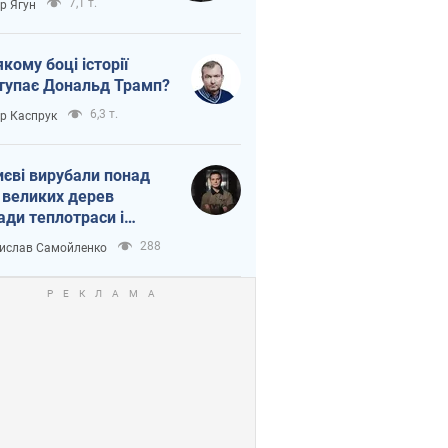
7,1 т.
ор Ягун
якому боці історії
тупає Дональд Трамп?
6,3 т.
ор Каспрук
иєві вирубали понад
 великих дерев
ади теплотраси і
переч Генплану
288
ислав Самойленко