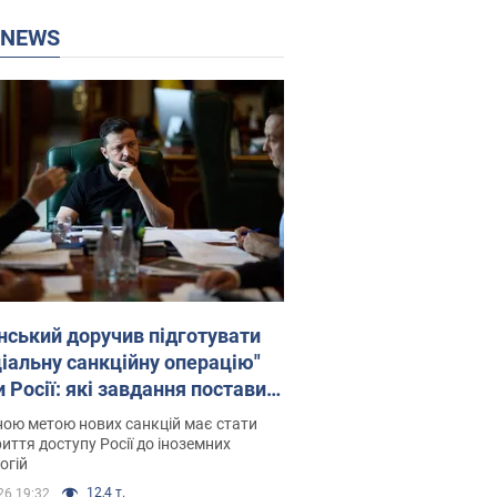
P NEWS
нський доручив підготувати
ціальну санкційну операцію"
 Росії: які завдання поставив
идент. Фото
ою метою нових санкцій має стати
иття доступу Росії до іноземних
огій
12,4 т.
26 19:32