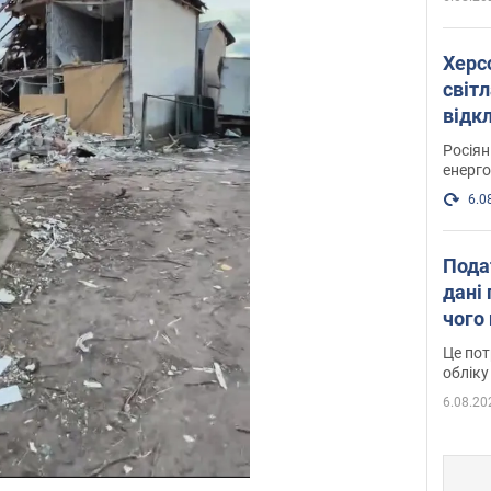
Херс
світл
відк
енер
Росія
енерго
6.0
Пода
дані 
чого
Це пот
обліку
6.08.20