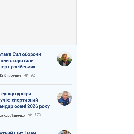
атаки Сил оборони
аїни скоротили
порт російських
топродуктів
921
ій Клименко
 супертурніри
учіх: спортивний
ендар осені 2026 року
573
сандр Липенко
етний щит і меч