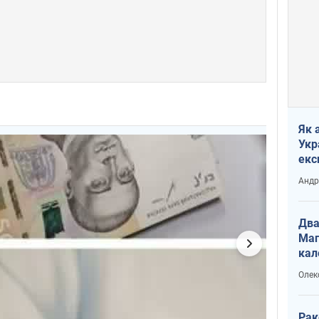
Як 
Укр
екс
наф
Андр
Два
Маг
кал
Олек
Рак