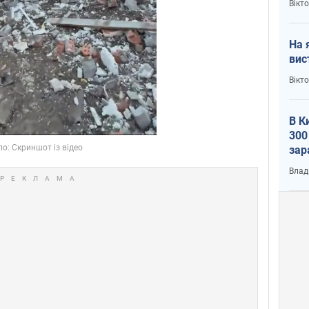
Вікт
На 
вис
Вікт
В К
300
зар
всу
Влад