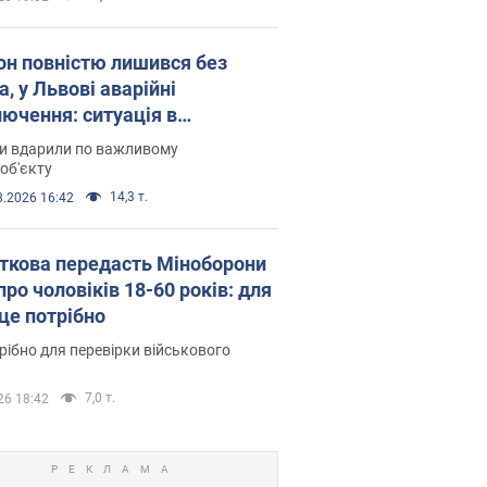
он повністю лишився без
а, у Львові аварійні
лючення: ситуація в
госистемі 6 серпня
ни вдарили по важливому
об'єкту
14,3 т.
8.2026 16:42
ткова передасть Міноборони
про чоловіків 18-60 років: для
 це потрібно
рібно для перевірки військового
7,0 т.
26 18:42