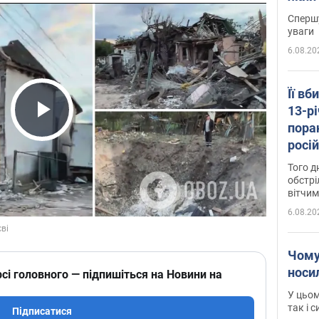
"агр
Спершу
уваги
6.08.20
Її вб
13-рі
пора
Play Video
росій
Сумщ
Того д
обстрі
вітчим
6.08.20
Чому
носи
сі головного — підпишіться на Новини на
У цьом
так і 
Підписатися