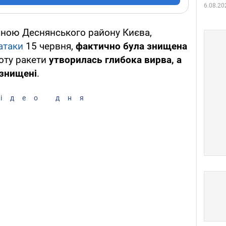
6.08.20
тиною Деснянського району Києва,
атаки
15 червня,
фактично була знищена
оту ракети
утворилась глибока вирва, а
 знищені
.
ідео дня