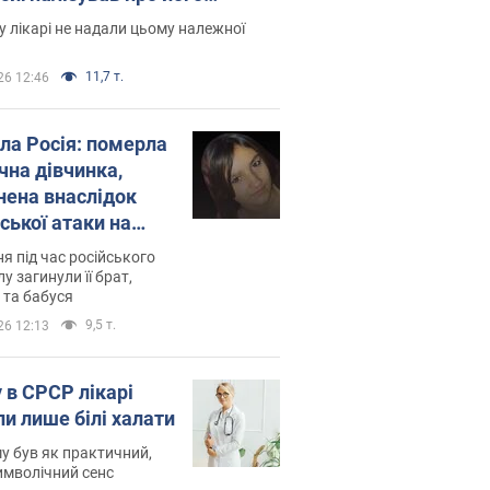
есивний" рак
 лікарі не надали цьому належної
11,7 т.
26 12:46
ила Росія: померла
чна дівчинка,
нена внаслідок
ської атаки на
ину. Фото
ня під час російського
лу загинули її брат,
 та бабуся
9,5 т.
26 12:13
 в СРСР лікарі
ли лише білі халати
у був як практичний,
символічний сенс