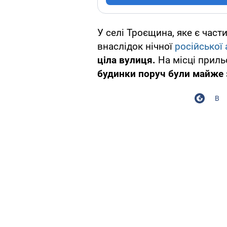
У селі Троєщина, яке є час
внаслідок нічної
російської 
ціла вулиця.
На місці приль
будинки поруч були майже
В