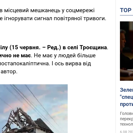
TO
ав місцевий мешканець у соцмережі
е ігнорувати сигнал повітряної тривоги.
ілу (15 червня. – Ред.) в селі Троєщина
.
тично не має
. Не має у людей більше
остапокаліптична. І ось вирва від
 автор.
Зеле
"спе
проти
през
Головн
перекр
технол
6.08.20