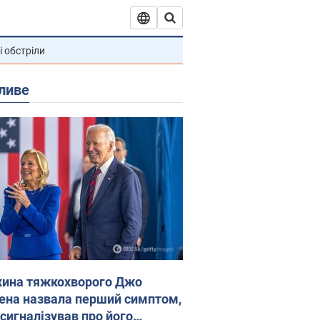
і обстріли
ливе
ина тяжкохворого Джо
ена назвала перший симптом,
 сигналізував про його