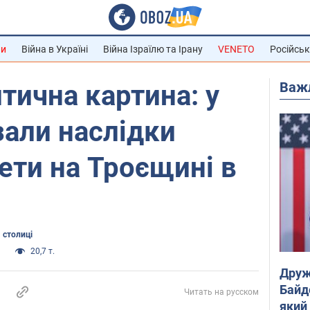
ни
Війна в Україні
Війна Ізраїлю та Ірану
VENETO
Російськ
Важ
тична картина: у
али наслідки
ети на Троєщині в
 столиці
и
20,7 т.
Друж
Байд
Читать на русском
який