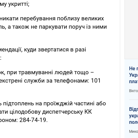
у укритті;
никати перебування поблизу великих
ь, а також не паркувати поруч із ними
ендації, куди звертатися в разі
:
Не 
лок, при травмуванні людей тощо –
Укр
екстрені служби за телефонами: 101
пла
Вікт
ь підтоплень на проїжджій частині або
Від
ати цілодобову диспетчерську КК
укр
фоном: 284-74-19.
пол
укр
Мико