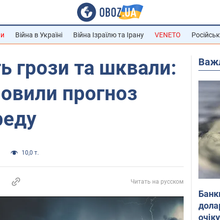
ни
Війна в Україні
Війна Ізраїлю та Ірану
VENETO
Російськ
Важ
ь грози та шквали:
новили прогноз
реду
и
10,0 т.
Читать на русском
Банк
дола
очік