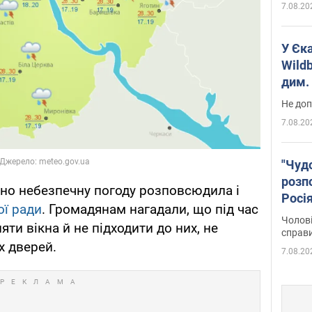
7.08.20
У Єк
Wildb
дим. 
Не доп
7.08.20
"Чуд
розпо
но небезпечну погоду розповсюдила і
Росі
ої ради
. Громадянам нагадали, що під час
Фото
Чолові
ти вікна й не підходити до них, не
справ
х дверей.
7.08.20