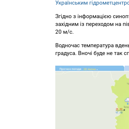
Українським гідрометцентр
Згідно з інформацією синопт
західним із переходом на пі
20 м/с.
Водночас температура вдень
градуса. Вночі буде не так с