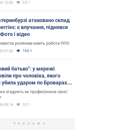
2,5 т.
26 12:00
атеринбурзі атаковано склад
erries: є влучання, піднявся
Фото і відео
омогла росіянам навіть робота ППО
10,6 т.
26 07:20
овий батько": у мережі
віли про чоловіка, якого
я убила ударом по Броварах.
ка згадують як професіонала своєї
и
3,3 т.
26 09:14