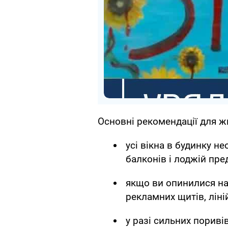
Основні рекомендації для жи
усі вікна в будинку н
балконів і лоджій пре
якщо ви опинилися на 
рекламних щитів, ліні
у разі сильних пориві