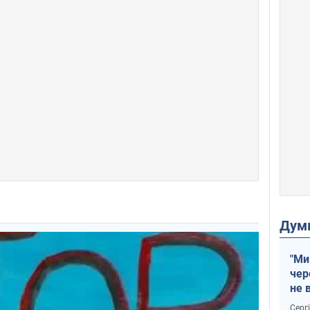
Дум
"Ми
чер
не 
зне
Серг