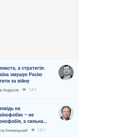
помста, а стратегія:
аїна змушує Росію
тити за війну
1,4 т.
ор Андрусів
повідь на
аїнофобію – не
онофобія, а сильна
аїнська держава
1,0 т.
ла Княжицький