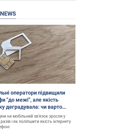
P NEWS
льні оператори підвищили
и "до межі", але якість
ку деградувала: чи варто
житись на ціни
іни на мобільний зв'язок зросли у
 разів і як поліпшити якість інтернету
ефоні