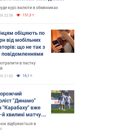
уде курс валюти в обмінниках
151,3 т.
26 22:58
їнцям обіцяють по
рн від мобільних
торів: що не так з
 повідомленнями
потрапити в пастку
їв
16,1 т.
26 21:02
орожчий
оліст "Динамо"
в "Карабаху" вже
-й хвилині матчу.
о
ок відбувається в
і