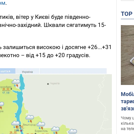
ом
.
TO
иків, вітер у Києві буде південно-
внічно-західний. Шквали сягатимуть 15-
 залишиться високою і досягне +26...+31
пекотно – від +15 до +20 градусів.
Мобі
тариф
зв'яз
скар
Чому ц
кілька
на тел