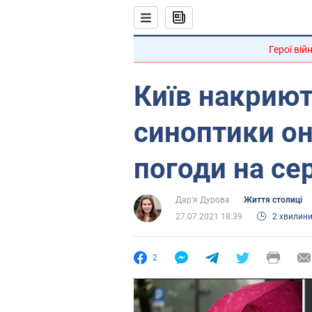
Герої вій
Київ накриют
синоптики о
погоди на се
Дар'я Дурова
Життя столиці
27.07.2021 18:39
2 хвилин
2