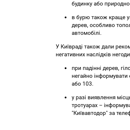
будинку або природном
в бурю також краще у
дерев, особливо топол
автомобілі.
У Київраді також дали реком
негативних наслідків негоди
при падінні дерев, гі
негайно інформувати 
або 103.
у разі виявлення місц
тротуарах – інформув
"Київавтодор" за теле