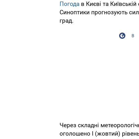
Погода
в Києві та Київській 
Синоптики прогнозують сильн
град.
В
Через складні метеорологічн
оголошено I (жовтий) рівень