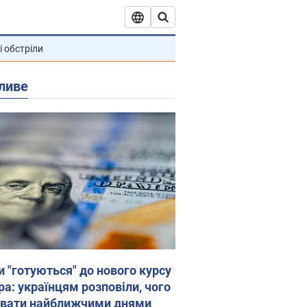
і обстріли
ливе
и "готуються" до нового курсу
ра: українцям розповіли, чого
увати найближчими днями