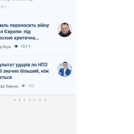
етний терор
,9 т.
мль переносить війну
ил Європи: під
розою критична
істика
13,1 т.
ор Ягун
ультат ударів по НПЗ
ії значно більший, ніж
ється
162
ро Томчук