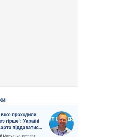
ки
 вже проходили
ез гірше": Україні
варто піддаватися
вірі через
ій Марченко, експерт