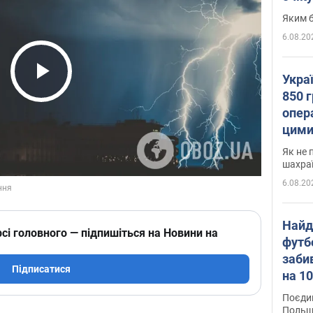
Яким б
6.08.20
Укра
Play Video
850 г
опера
цими
Як не 
шахра
6.08.20
Найд
сі головного — підпишіться на Новини на
футб
заби
Підписатися
на 10
Віде
Поєдин
Польщ