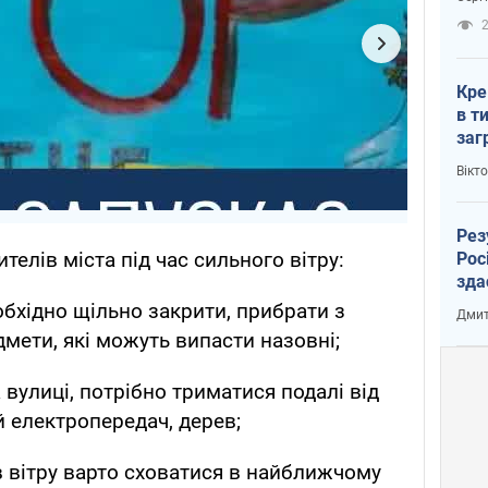
рак
2
Кре
в т
заг
лог
Вікт
Рез
телів міста під час сильного вітру:
Рос
зда
еобхідно щільно закрити, прибрати з
Дмит
дмети, які можуть випасти назовні;
вулиці, потрібно триматися подалі від
й електропередач, дерев;
в вітру варто сховатися в найближчому