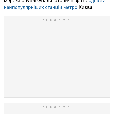
мережі опублікували історичні фото
однієї з
найпопулярніших станцій метро
Києва.