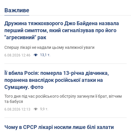
Важливе
Дружина тяжкохворого Джо Байдена назвала
перший симптом, який сигналізував про його
"агресивний" рак
Спершу лікарі не надали цьому належної уваги
13,1 т.
6.08.2026 12:46
Її вбила Росія: померла 13-річна дівчинка,
поранена внаслідок російської атаки на
Сумщину. Фото
Того дня під час російського обстрілу загинули її брат, вітчим
та бабуся
9,9 т.
6.08.2026 12:13
Чому в СРСР лікарі носили лише білі халати