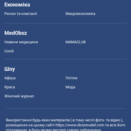
Економіка
Ринки та компанії
Макроекономіка
MedOboz
Новини медицини
MAMACLUB
Covid
Шоу
Афіша
Плітки
Краса
Мода
Жіночий журнал
Використання будь-яких матеріалів ( в тому числі фото- та відео-),
розміщених на цьому сайті
https://www.obozrevatel.com
та всіх його
піддоменах, в будь-якому вигляді суворо заборонено.