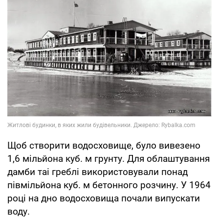
Щоб створити водосховище, було вивезено
1,6 мільйона куб. м грунту. Для облаштування
дамби таі греблі використовували понад
півмільйона куб. м бетонного розчину. У 1964
році на дно водосховища почали випускати
воду.