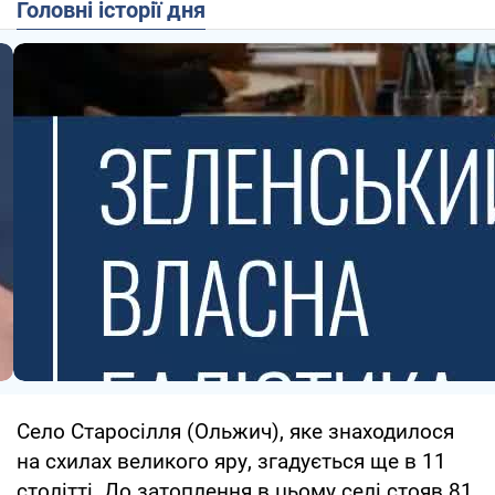
Головні історії дня
Село Старосілля (Ольжич), яке знаходилося
на схилах великого яру, згадується ще в 11
столітті. До затоплення в цьому селі стояв 81