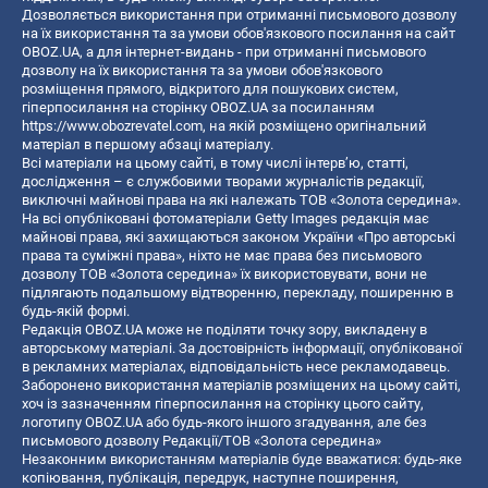
Дозволяється використання при отриманні письмового дозволу
на їх використання та за умови обов'язкового посилання на сайт
OBOZ.UA, а для інтернет-видань - при отриманні письмового
дозволу на їх використання та за умови обов'язкового
розміщення прямого, відкритого для пошукових систем,
гіперпосилання на сторінку OBOZ.UA за посиланням
https://www.obozrevatel.com
, на якій розміщено оригінальний
матеріал в першому абзаці матеріалу.
Всі матеріали на цьому сайті, в тому числі інтерв’ю, статті,
дослідження – є службовими творами журналістів редакції,
виключні майнові права на які належать ТОВ «Золота середина».
На всі опубліковані фотоматеріали Getty Images редакція має
майнові права, які захищаються законом України «Про авторські
права та суміжні права», ніхто не має права без письмового
дозволу ТОВ «Золота середина» їх використовувати, вони не
підлягають подальшому відтворенню, перекладу, поширенню в
будь-якій формі.
Редакція OBOZ.UA може не поділяти точку зору, викладену в
авторському матеріалі. За достовірність інформації, опублікованої
в рекламних матеріалах, відповідальність несе рекламодавець.
Заборонено використання матеріалів розміщених на цьому сайті,
хоч із зазначенням гіперпосилання на сторінку цього сайту,
логотипу OBOZ.UA або будь-якого іншого згадування, але без
письмового дозволу Редакції/ТОВ «Золота середина»
Незаконним використанням матеріалів буде вважатися: будь-яке
копiювання, публiкацiя, передрук, наступне поширення,