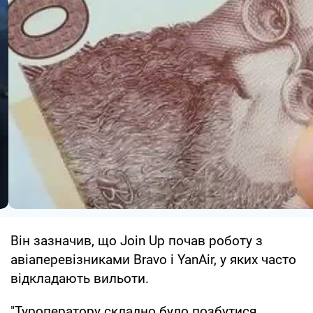
Він зазначив, що Join Up почав роботу з
авіаперевізниками Bravo і YanAir, у яких часто
відкладають вильоти.
"Туроператору складно було позбутися