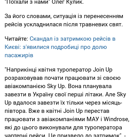
"Поїхали з нами" Олег Кулик.
За його словами, ситуація із перенесенням
рейсів ускладнилася після травневих свят.
Читайте:
Скандал із затримкою рейсів в
Києві: з'явилися подробиці про долю
пасажирів
"Наприкінці квітня туроператор Join Up
розраховував почати працювати зі своєю
авіакомпанією Sky Up. Вона планувала
завезти в Україну свої перші літаки. Але Sky
Up вдалося завезти їх тільки через місяць-
півтора. Вже в квітні Join Up перестав
працювати з авіакомпаніями МАУ і Windrose,
які до цього виконували для туроператора
чартерні рейси. Це призвело до затримок", -