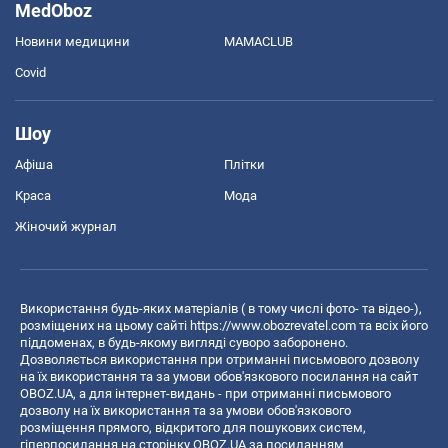
MedOboz
Новини медицини
MAMACLUB
Covid
Шоу
Афіша
Плітки
Краса
Мода
Жіночий журнал
Використання будь-яких матеріалів ( в тому числі фото- та відео-),
розміщених на цьому сайті
https://www.obozrevatel.com
та всіх його
піддоменах, в будь-якому вигляді суворо заборонено.
Дозволяється використання при отриманні письмового дозволу
на їх використання та за умови обов'язкового посилання на сайт
OBOZ.UA, а для інтернет-видань - при отриманні письмового
дозволу на їх використання та за умови обов'язкового
розміщення прямого, відкритого для пошукових систем,
гіперпосилання на сторінку OBOZ.UA за посиланням