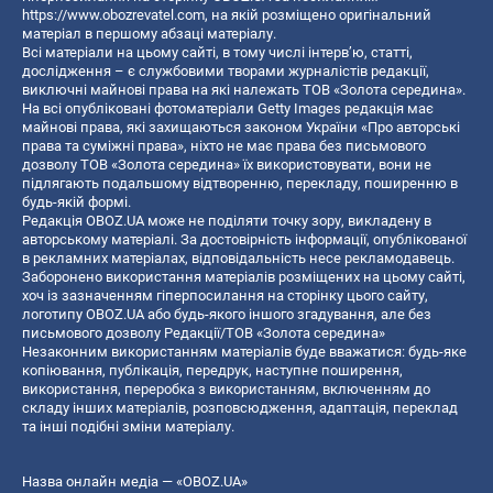
https://www.obozrevatel.com
, на якій розміщено оригінальний
матеріал в першому абзаці матеріалу.
Всі матеріали на цьому сайті, в тому числі інтерв’ю, статті,
дослідження – є службовими творами журналістів редакції,
виключні майнові права на які належать ТОВ «Золота середина».
На всі опубліковані фотоматеріали Getty Images редакція має
майнові права, які захищаються законом України «Про авторські
права та суміжні права», ніхто не має права без письмового
дозволу ТОВ «Золота середина» їх використовувати, вони не
підлягають подальшому відтворенню, перекладу, поширенню в
будь-якій формі.
Редакція OBOZ.UA може не поділяти точку зору, викладену в
авторському матеріалі. За достовірність інформації, опублікованої
в рекламних матеріалах, відповідальність несе рекламодавець.
Заборонено використання матеріалів розміщених на цьому сайті,
хоч із зазначенням гіперпосилання на сторінку цього сайту,
логотипу OBOZ.UA або будь-якого іншого згадування, але без
письмового дозволу Редакції/ТОВ «Золота середина»
Незаконним використанням матеріалів буде вважатися: будь-яке
копiювання, публiкацiя, передрук, наступне поширення,
використання, переробка з використанням, включенням до
складу інших матеріалів, розповсюдження, адаптація, переклад
та інші подібні зміни матеріалу.
Назва онлайн медіа — «OBOZ.UA»