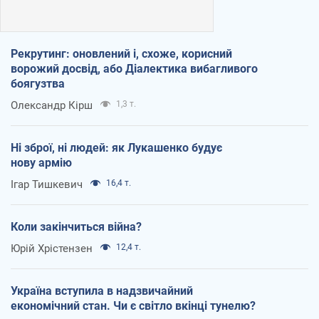
Рекрутинг: оновлений і, схоже, корисний
ворожий досвід, або Діалектика вибагливого
боягузтва
Олександр Кірш
1,3 т.
Ні зброї, ні людей: як Лукашенко будує
нову армію
Ігар Тишкевич
16,4 т.
Коли закінчиться війна?
Юрій Хрістензен
12,4 т.
Україна вступила в надзвичайний
економічний стан. Чи є світло вкінці тунелю?