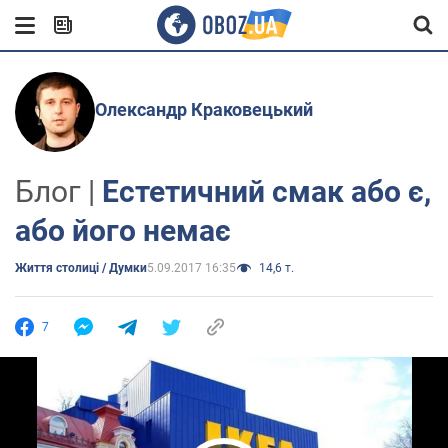
Олександр Краковецький
Блог |
Естетичний смак або є,
або його немає
Життя столиці / Думки
5.09.2017 16:35
14,6 т.
7