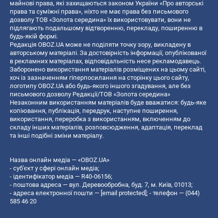
майнові права, які захищаються законом України «Про авторські
права та суміжні права», ніхто не має права без письмового
дозволу ТОВ «Золота середина» їх використовувати, вони не
підлягають подальшому відтворенню, перекладу, поширенню в
будь-якій формі.
Редакція OBOZ.UA може не поділяти точку зору, викладену в
авторському матеріалі. За достовірність інформації, опублікованої
в рекламних матеріалах, відповідальність несе рекламодавець.
Заборонено використання матеріалів розміщених на цьому сайті,
хоч із зазначенням гіперпосилання на сторінку цього сайту,
логотипу OBOZ.UA або будь-якого іншого згадування, але без
письмового дозволу Редакції/ТОВ «Золота середина»
Незаконним використанням матеріалів буде вважатися: будь-яке
копiювання, публiкацiя, передрук, наступне поширення,
використання, переробка з використанням, включенням до
складу інших матеріалів, розповсюдження, адаптація, переклад
та інші подібні зміни матеріалу.
Назва онлайн медіа — «OBOZ.UA»
- суб'єкт у сфері онлайн медіа;
- ідентифікатор медіа — R40-06156;
- поштова адреса — вул. Деревообробна, буд. 7, м. Київ, 01013;
- адреса електронної пошти —
[email protected]
; - телефон — (044)
585 46 20