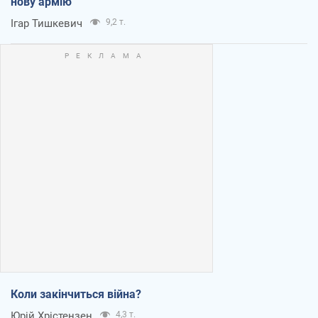
нову армію
Ігар Тишкевич
9,2 т.
Коли закінчиться війна?
Юрій Хрістензен
4,3 т.