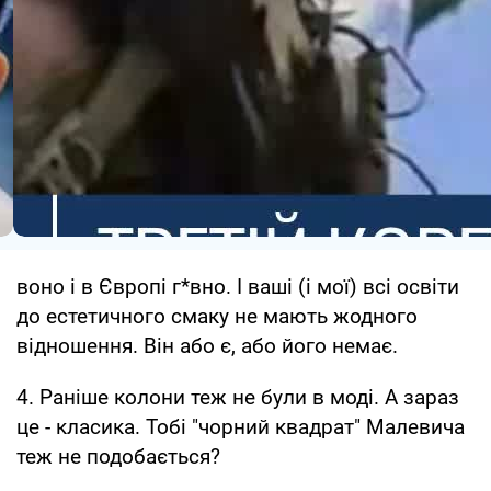
воно і в Європі г*вно. І ваші (і мої) всі освіти
до естетичного смаку не мають жодного
відношення. Він або є, або його немає.
4. Раніше колони теж не були в моді. А зараз
це - класика. Тобі "чорний квадрат" Малевича
теж не подобається?