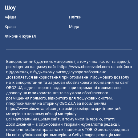
Шоу
Афіша
Плітки
Краса
Мода
Жіночий журнал
Використання будь-яких матеріалів ( в тому числі фото- та відео-),
розміщених на цьому сайті
https://www.obozrevatel.com
та всіх його
піддоменах, в будь-якому вигляді суворо заборонено.
Дозволяється використання при отриманні письмового дозволу
на їх використання та за умови обов'язкового посилання на сайт
OBOZ.UA, а для інтернет-видань - при отриманні письмового
дозволу на їх використання та за умови обов'язкового
розміщення прямого, відкритого для пошукових систем,
гіперпосилання на сторінку OBOZ.UA за посиланням
https://www.obozrevatel.com
, на якій розміщено оригінальний
матеріал в першому абзаці матеріалу.
Всі матеріали на цьому сайті, в тому числі інтерв’ю, статті,
дослідження – є службовими творами журналістів редакції,
виключні майнові права на які належать ТОВ «Золота середина».
На всі опубліковані фотоматеріали Getty Images редакція має