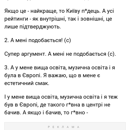
Якщо це - найкраще, то Київу п*дець. А усі
рейтинги - як внутрішні, так і зовнішні, це
лише підтверджують.
2. А мені подобається! (с)
Супер аргумент. А мені не подобається (с).
3. А у мене вища освіта, музична освіта і я
була в Європі. Я важаю, що в мене є
естетичний смак.
І у мене вища освіта, музична освіта і я теж
був в Європі, де такого г*вна в центрі не
бачив. А якщо і бачив, то г*вно -