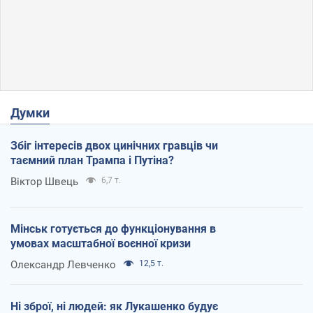
Думки
Збіг інтересів двох цинічних гравців чи
таємний план Трампа і Путіна?
Віктор Швець
6,7 т.
Мінськ готується до функціонування в
умовах масштабної воєнної кризи
Олександр Левченко
12,5 т.
Ні зброї, ні людей: як Лукашенко будує