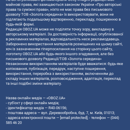
майнові права, які захищаються законом України «Про авторські
права та суміжні права», ніхто не має права без письмового
дозволу ТОВ «Золота середина» їх використовувати, вони не
підлягають подальшому відтворенню, перекладу, поширенню в
будь-якій формі.
Редакція OBOZ.UA може не поділяти точку зору, викладену в
авторському матеріалі. За достовірність інформації, опублікованої
в рекламних матеріалах, відповідальність несе рекламодавець.
Заборонено використання матеріалів розміщених на цьому сайті,
хоч із зазначенням гіперпосилання на сторінку цього сайту,
логотипу OBOZ.UA або будь-якого іншого згадування, але без
письмового дозволу Редакції/ТОВ «Золота середина»
Незаконним використанням матеріалів буде вважатися: будь-яке
копiювання, публiкацiя, передрук, наступне поширення,
використання, переробка з використанням, включенням до
складу інших матеріалів, розповсюдження, адаптація, переклад
та інші подібні зміни матеріалу.
Назва онлайн медіа — «OBOZ.UA»
- суб'єкт у сфері онлайн медіа;
- ідентифікатор медіа — R40-06156;
- поштова адреса — вул. Деревообробна, буд. 7, м. Київ, 01013;
- адреса електронної пошти —
[email protected]
; - телефон — (044)
585 46 20