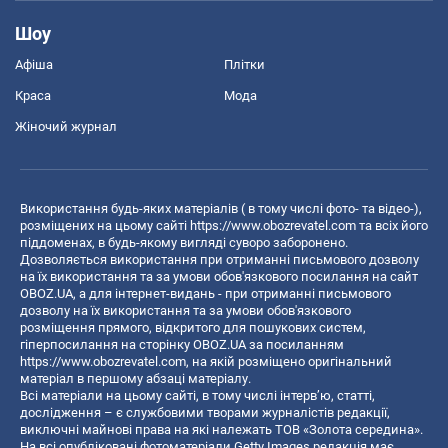
Шоу
Афіша
Плітки
Краса
Мода
Жіночий журнал
Використання будь-яких матеріалів ( в тому числі фото- та відео-),
розміщених на цьому сайті
https://www.obozrevatel.com
та всіх його
піддоменах, в будь-якому вигляді суворо заборонено.
Дозволяється використання при отриманні письмового дозволу
на їх використання та за умови обов'язкового посилання на сайт
OBOZ.UA, а для інтернет-видань - при отриманні письмового
дозволу на їх використання та за умови обов'язкового
розміщення прямого, відкритого для пошукових систем,
гіперпосилання на сторінку OBOZ.UA за посиланням
https://www.obozrevatel.com
, на якій розміщено оригінальний
матеріал в першому абзаці матеріалу.
Всі матеріали на цьому сайті, в тому числі інтерв’ю, статті,
дослідження – є службовими творами журналістів редакції,
виключні майнові права на які належать ТОВ «Золота середина».
На всі опубліковані фотоматеріали Getty Images редакція має