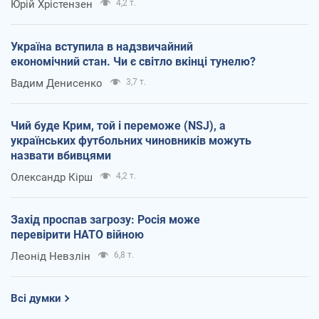
Юрій Хрістензен
4,2 т.
Україна вступила в надзвичайний
економічний стан. Чи є світло вкінці тунелю?
Вадим Денисенко
3,7 т.
Чий буде Крим, той і переможе (NSJ), а
українських футбольних чиновників можуть
назвати вбивцями
Олександр Кірш
4,2 т.
Захід проспав загрозу: Росія може
перевірити НАТО війною
Леонід Невзлін
6,8 т.
Всі думки