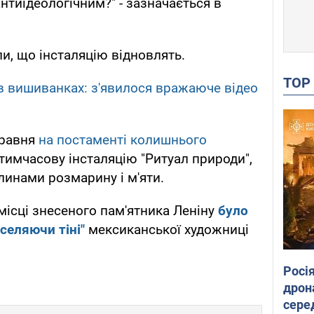
антиідеологічним?" - зазначається в
ли, що інсталяцію відновлять.
TO
в вишиванках: з'явилося вражаюче відео
травня
на постаменті колишнього
тимчасову інсталяцію "Ритуал природи",
инами розмарину і м'яти.
 місці знесеного пам'ятника Леніну
було
селяючи тіні"
мексиканської художниці
Росі
дрон
сере