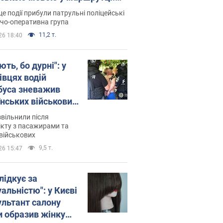
ція склала адмінпротокол.
це події прибули патрульні поліцейські
о
дчо-оперативна група
11,2 т.
26 18:40
ть, бо дурні": у
івцях водій
буса зневажив
їнських військових
латився. Відео
звільнили після
кту з пасажирами та
військових
9,5 т.
26 15:47
лідкує за
альністю": у Києві
ультант салону
и образив жінку