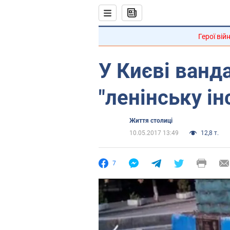
Герої вій
У Києві ванд
"ленінську ін
Життя столиці
10.05.2017 13:49
12,8 т.
7