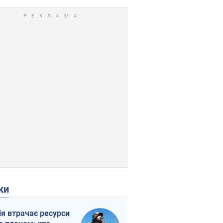
ки
ія втрачає ресурси