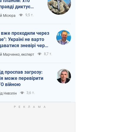
а планом: хто
правді диктує
п війни
9,5 т.
ій Місюра
 вже проходили через
ше": Україні не варто
даватися зневірі через
етний терор
8,7 т.
ій Марченко, експерт
ід проспав загрозу:
ія може перевірити
О війною
3,6 т.
ід Невзлін