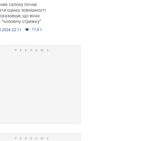
 хімієтерапії,
ник салону почав
орівся скандал.
ти оцінку зовнішності
 сказавши, що вона
 "чоловічу стрижку"
17,4 т.
8.2026 22:11