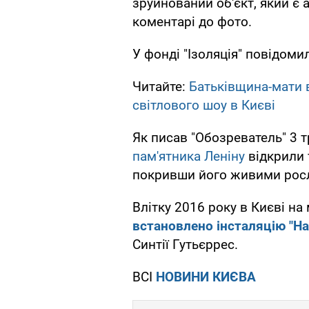
зруйнований об'єкт, який є 
коментарі до фото.
У фонді "Ізоляція" повідоми
Читайте:
Батьківщина-мати 
світлового шоу в Києві
Як писав "Обозреватель" 3 
пам'ятника Леніну
відкрили 
покривши його живими росл
Влітку 2016 року в Києві на
встановлено
інсталяцію
"На
Синтії Гутьєррес.
ВСІ
НОВИНИ КИЄВА