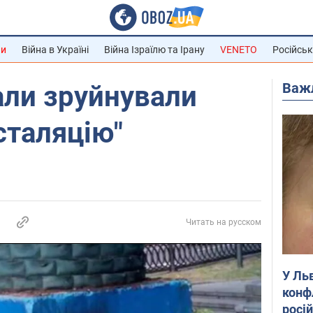
ни
Війна в Україні
Війна Ізраїлю та Ірану
VENETO
Російськ
Важ
али зруйнували
сталяцію"
Читать на русском
У Ль
конф
росі