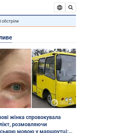
і обстріли
ливе
вові жінка спровокувала
лікт, розмовляючи
йською мовою у маршрутці: