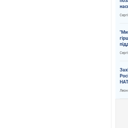
поз
нас
тем
Серг
"Ми
гір
під
рак
Серг
Зах
Рос
НАТ
Леон