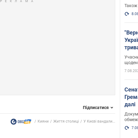
Також 
8.0
"Верн
Украї
трив
карт
Учасн
щоденн
7.08.20
Сена
Грема
далі
Підписатися
Докуме
обмеж
Кияни
Життя столиці
У Києві вандали...
7.0