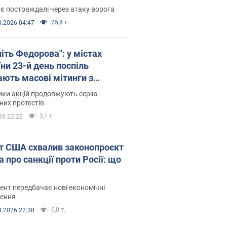
є постраждалі через атаку ворога
25,8 т.
8.2026 04:47
іть Федорова": у містах
ни 23-й день поспіль
ають масові мітинги з
онками. Фото і відео
ики акцій продовжують серію
их протестів
3,1 т.
26 22:22
т США схвалив законопроєкт
 про санкції проти Росії: що
нт передбачає нові економічні
ення
6,0 т.
8.2026 22:38