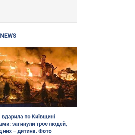
P NEWS
я вдарила по Київщині
ами: загинули троє людей,
д них – дитина. Фото