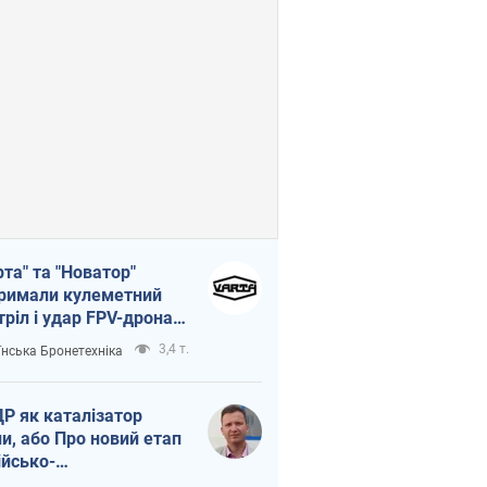
рта" та "Новатор"
римали кулеметний
тріл і удар FPV-дрона,
тувавши життя
3,4 т.
їнська Бронетехніка
церу ЗСУ
Р як каталізатор
ни, або Про новий етап
ійсько-
нічнокорейського