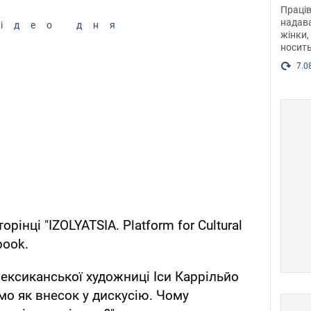
після
Праців
розг
надава
ідео дня
жінки,
Фото
носить
7.0
рінці "IZOLYATSIA. Platform for Cultural
book.
мексиканської художниці Іси Каррільйо
мо як внесок у дискусію. Чому