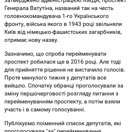
затверджено адміністрацією КМДА, проспект
Генерала Ватутіна, названий так на честь
головнокомандувача 1-го Українського
фронту, війська якого в 1943 році звільняли
Київ від німецько-фашистських загарбників,
отримає нову назву.
Зазначимо, що спроба перейменувати
проспект робилася ще в 2016 році. Але тоді
для прийняття рішення не вистачило голосів.
Проте минулого тижня у депутатів все
вийшло. Спочатку обранці проголосували за
зміну першочерговості розгляду питання з
перейменуванням проспекту, а потім взяли
участь і в самому голосуванні.
Публікуємо поіменний список депутатів, які
проголосували "за" перейменування