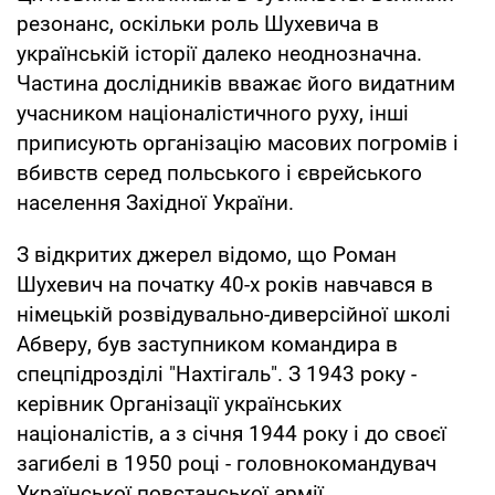
резонанс, оскільки роль Шухевича в
українській історії далеко неоднозначна.
Частина дослідників вважає його видатним
учасником націоналістичного руху, інші
приписують організацію масових погромів і
вбивств серед польського і єврейського
населення Західної України.
З відкритих джерел відомо, що Роман
Шухевич на початку 40-х років навчався в
німецькій розвідувально-диверсійної школі
Абверу, був заступником командира в
спецпідрозділі "Нахтігаль". З 1943 року -
керівник Організації українських
націоналістів, а з січня 1944 року і до своєї
загибелі в 1950 році - головнокомандувач
Української повстанської армії.