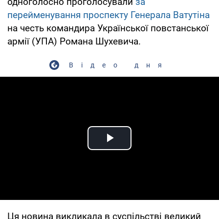
одноголосно проголосували
за
перейменування проспекту Генерала Ватутіна
на честь командира Української повстанської
армії (УПА) Романа Шухевича.
Відео дня
Play Video
Ця новина викликала в суспільстві великий