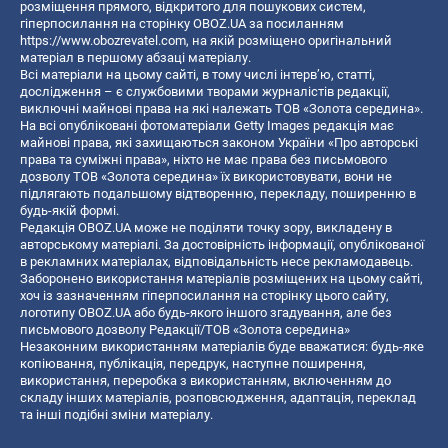
розміщення прямого, відкритого для пошукових систем,
гіперпосилання на сторінку OBOZ.UA за посиланням
https://www.obozrevatel.com
, на якій розміщено оригінальний
матеріал в першому абзаці матеріалу.
Всі матеріали на цьому сайті, в тому числі інтерв’ю, статті,
дослідження – є службовими творами журналістів редакції,
виключні майнові права на які належать ТОВ «Золота середина».
На всі опубліковані фотоматеріали Getty Images редакція має
майнові права, які захищаються законом України «Про авторські
права та суміжні права», ніхто не має права без письмового
дозволу ТОВ «Золота середина» їх використовувати, вони не
підлягають подальшому відтворенню, перекладу, поширенню в
будь-якій формі.
Редакція OBOZ.UA може не поділяти точку зору, викладену в
авторському матеріалі. За достовірність інформації, опублікованої
в рекламних матеріалах, відповідальність несе рекламодавець.
Заборонено використання матеріалів розміщених на цьому сайті,
хоч із зазначенням гіперпосилання на сторінку цього сайту,
логотипу OBOZ.UA або будь-якого іншого згадування, але без
письмового дозволу Редакції/ТОВ «Золота середина»
Незаконним використанням матеріалів буде вважатися: будь-яке
копiювання, публiкацiя, передрук, наступне поширення,
використання, переробка з використанням, включенням до
складу інших матеріалів, розповсюдження, адаптація, переклад
та інші подібні зміни матеріалу.