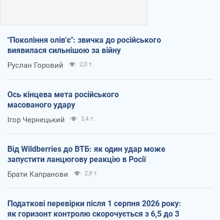
"Покоління олів'є": звичка до російського
виявилася сильнішою за війну
Руслан Горовий
2,0 т.
Ось кінцева мета російського
масованого удару
Ігор Чернецький
3,4 т.
Від Wildberries до ВТБ: як один удар може
запустити ланцюгову реакцію в Росії
Брати Капранови
2,9 т.
Податкові перевірки після 1 серпня 2026 року:
як горизонт контролю скорочується з 6,5 до 3