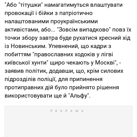
"Або "тітушки" намагатимуться влаштувати
провокації і бійки з патріотично
налаштованими проукраїнськими
активістами, або... "Зовсім випадково" повз їх
точки збору завтра буде рухатися хресний хід
із Новинським. Упевнений, що кадри з
побиттям "православних ходоків у лігві
київської хунти" щиро чекають у Москві", -
заявив політик, додавши, що, крім силових
підрозділів поліції, для припинення
протиправних дій було прийнято рішення
використовувати ще й "Альфу".