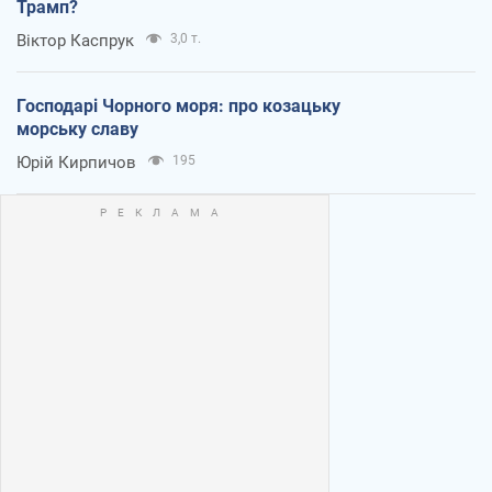
Трамп?
Віктор Каспрук
3,0 т.
Господарі Чорного моря: про козацьку
морську славу
Юрій Кирпичов
195