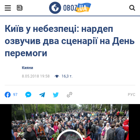
Київ у небезпеці: нардеп
озвучив два сценарії на День
перемоги
Кияни
8.05.2018 19:58
16,3 т.
97
РУС