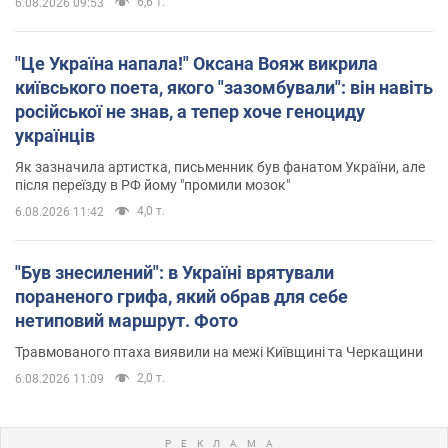
6,6 т.
6.08.2026 09:53
"Це Україна напала!" Оксана Вояж викрила
київського поета, якого "зазомбували": він навіть
російської не знав, а тепер хоче геноциду
українців
Як зазначила артистка, письменник був фанатом України, але
після переїзду в РФ йому "промили мозок"
4,0 т.
6.08.2026 11:42
"Був знесилений": в Україні врятували
пораненого грифа, який обрав для себе
нетиповий маршрут. Фото
Травмованого птаха виявили на межі Київщині та Черкащини
2,0 т.
6.08.2026 11:09