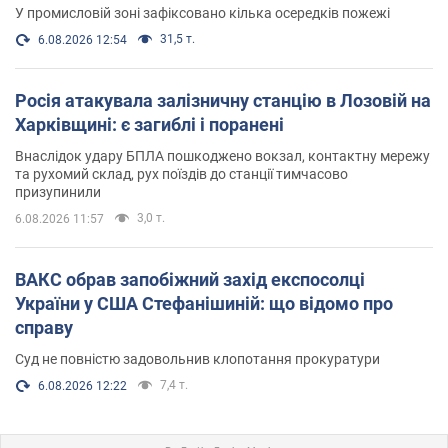
У промисловій зоні зафіксовано кілька осередків пожежі
31,5 т.
6.08.2026 12:54
Росія атакувала залізничну станцію в Лозовій на
Харківщині: є загиблі і поранені
Внаслідок удару БПЛА пошкоджено вокзал, контактну мережу
та рухомий склад, рух поїздів до станції тимчасово
призупинили
3,0 т.
6.08.2026 11:57
ВАКС обрав запобіжний захід експосолці
України у США Стефанішиній: що відомо про
справу
Суд не повністю задовольнив клопотання прокуратури
7,4 т.
6.08.2026 12:22