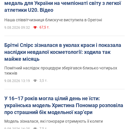
медаль для України на чемпіонаті світу з легкої
атлетики U20. Відео
Наша співвітчизниця блискуче виступила в Орегоні
67,5 т.
9.08.2026 09:32
Брітні Спірс зізналася в уколах краси і показала
наслідки невдалої косметології: ходила так
майже місяць
Помітний наслідок процедури зберігався близько чотирьох
тижнів
3,5 т.
9.08.2026 13:19
У 16–17 років могла цілий день не їсти:
українська модель Христина Пономар розповіла
про страшний бік модельної кар’єри
Модель зізналася, які гонорари отримують її колеги
7,5 т.
9.08.2026 16:25