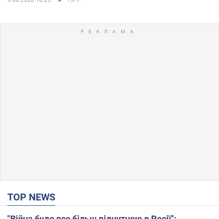
TOP NEWS
"Війна буде все більш відчутною в Росії":