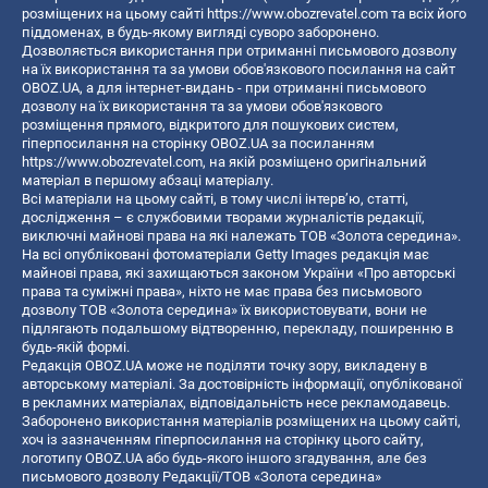
розміщених на цьому сайті
https://www.obozrevatel.com
та всіх його
піддоменах, в будь-якому вигляді суворо заборонено.
Дозволяється використання при отриманні письмового дозволу
на їх використання та за умови обов'язкового посилання на сайт
OBOZ.UA, а для інтернет-видань - при отриманні письмового
дозволу на їх використання та за умови обов'язкового
розміщення прямого, відкритого для пошукових систем,
гіперпосилання на сторінку OBOZ.UA за посиланням
https://www.obozrevatel.com
, на якій розміщено оригінальний
матеріал в першому абзаці матеріалу.
Всі матеріали на цьому сайті, в тому числі інтерв’ю, статті,
дослідження – є службовими творами журналістів редакції,
виключні майнові права на які належать ТОВ «Золота середина».
На всі опубліковані фотоматеріали Getty Images редакція має
майнові права, які захищаються законом України «Про авторські
права та суміжні права», ніхто не має права без письмового
дозволу ТОВ «Золота середина» їх використовувати, вони не
підлягають подальшому відтворенню, перекладу, поширенню в
будь-якій формі.
Редакція OBOZ.UA може не поділяти точку зору, викладену в
авторському матеріалі. За достовірність інформації, опублікованої
в рекламних матеріалах, відповідальність несе рекламодавець.
Заборонено використання матеріалів розміщених на цьому сайті,
хоч із зазначенням гіперпосилання на сторінку цього сайту,
логотипу OBOZ.UA або будь-якого іншого згадування, але без
письмового дозволу Редакції/ТОВ «Золота середина»