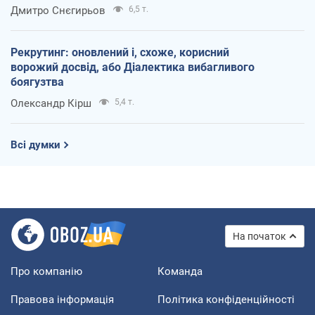
Дмитро Снєгирьов
6,5 т.
Рекрутинг: оновлений і, схоже, корисний
ворожий досвід, або Діалектика вибагливого
боягузтва
Олександр Кірш
5,4 т.
Всі думки
На початок
Про компанію
Команда
Правова інформація
Політика конфіденційності