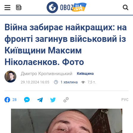
Війна забирає найкращих: на
фронті загинув військовий із
Київщини Максим
Ніколаєнков. Фото
Дмитро Кропивницький
Київщина
29.10.2024 16:05
1 хвилина
7,5 т.
28
РУС