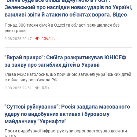
Зеленський про наслідки нових ударів по Україні,
важливі звіти й атаки по об'єктах ворога. Відео
Понад 300 тисяч сімей в Одесі та області залишалися без
електрики
136,1 т.
9.08.2026 20:47
"Вкрай прикро": Сибіга розкритикував ЮНІСЕФ
за заяву про загиблих дітей в Україні
Глава МЗС наголосив, що причиною загибелі українських дітей
є війна, яку розв'язала РФ
8,5 т.
9.08.2026 22:51
"Суттєві руйнування": Росія завдала масованого
удару по видобувних активах і буровому
майданчику "Укрнафти"
Проти видобувної інфраструктури ворог застосував десятки
БПЛА