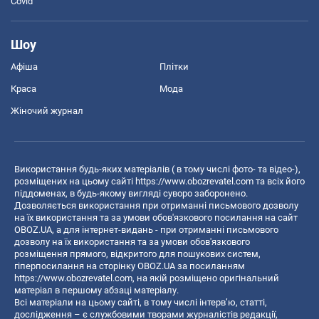
Covid
Шоу
Афіша
Плітки
Краса
Мода
Жіночий журнал
Використання будь-яких матеріалів ( в тому числі фото- та відео-),
розміщених на цьому сайті
https://www.obozrevatel.com
та всіх його
піддоменах, в будь-якому вигляді суворо заборонено.
Дозволяється використання при отриманні письмового дозволу
на їх використання та за умови обов'язкового посилання на сайт
OBOZ.UA, а для інтернет-видань - при отриманні письмового
дозволу на їх використання та за умови обов'язкового
розміщення прямого, відкритого для пошукових систем,
гіперпосилання на сторінку OBOZ.UA за посиланням
https://www.obozrevatel.com
, на якій розміщено оригінальний
матеріал в першому абзаці матеріалу.
Всі матеріали на цьому сайті, в тому числі інтерв’ю, статті,
дослідження – є службовими творами журналістів редакції,