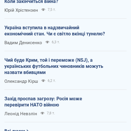
Коли закінчиться війна?
Юрій Хрістензен
7,5 т.
Україна вступила в надзвичайний
економічний стан. Чи є світло вкінці тунелю?
Вадим Денисенко
6,3 т.
Чий буде Крим, той і переможе (NSJ), а
українських футбольних чиновників можуть
назвати вбивцями
Олександр Кірш
6,2 т.
Захід проспав загрозу: Росія може
перевірити НАТО війною
Леонід Невзлін
7,8 т.
Всі думки