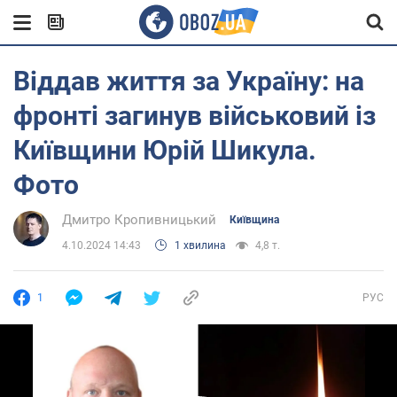
Віддав життя за Україну: на
фронті загинув військовий із
Київщини Юрій Шикула.
Фото
Дмитро Кропивницький
Київщина
4.10.2024 14:43
1 хвилина
4,8 т.
1
РУС