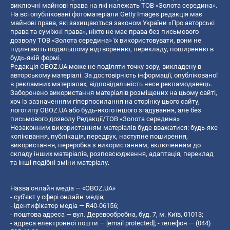
виключні майнові права на які належать ТОВ «Золота середина».
На всі опубліковані фотоматеріали Getty Images редакція має
майнові права, які захищаються законом України «Про авторські
права та суміжні права», ніхто не має права без письмового
дозволу ТОВ «Золота середина» їх використовувати, вони не
підлягають подальшому відтворенню, перекладу, поширенню в
будь-якій формі.
Редакція OBOZ.UA може не поділяти точку зору, викладену в
авторському матеріалі. За достовірність інформації, опублікованої
в рекламних матеріалах, відповідальність несе рекламодавець.
Заборонено використання матеріалів розміщених на цьому сайті,
хоч із зазначенням гіперпосилання на сторінку цього сайту,
логотипу OBOZ.UA або будь-якого іншого згадування, але без
письмового дозволу Редакції/ТОВ «Золота середина»
Незаконним використанням матеріалів буде вважатися: будь-яке
копiювання, публiкацiя, передрук, наступне поширення,
використання, переробка з використанням, включенням до
складу інших матеріалів, розповсюдження, адаптація, переклад
та інші подібні зміни матеріалу.
Назва онлайн медіа — «OBOZ.UA»
- суб'єкт у сфері онлайн медіа;
- ідентифікатор медіа — R40-06156;
- поштова адреса — вул. Деревообробна, буд. 7, м. Київ, 01013;
- адреса електронної пошти —
[email protected]
; - телефон — (044)