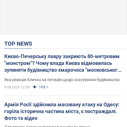
TOP NEWS
Києво-Печерську лавру закриють 80-метровим
"монстром"? Чому влада Києва відмовилась
зупиняти будівництво хмарочоса "московського
вірянина"
Яка реакція Кличка на петицію щодо скасування будівництва
10,8 т.
9.08.2026 12:00
Армія Росії здійснила масовану атаку на Одесу:
горіла історична частина міста, є постраждалі.
Фото та відео
Для терору ворог застосував ракети та дрони