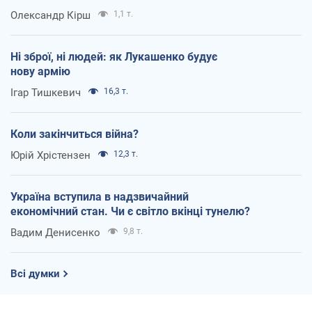
Олександр Кірш
1,1 т.
Ні зброї, ні людей: як Лукашенко будує
нову армію
Ігар Тишкевич
16,3 т.
Коли закінчиться війна?
Юрій Хрістензен
12,3 т.
Україна вступила в надзвичайний
економічний стан. Чи є світло вкінці тунелю?
Вадим Денисенко
9,8 т.
Всі думки