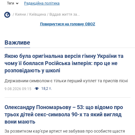
Теги
Редакційна політика
Кияни
Київщина
Віддав життя за...
Повернутися на головну OBOZ
Важливе
Якою була оригінальна версія гімну України та
чому її боялася Російська імперія: про це не
розповідають у школі
Державним символом є тільки перший куплет та приспів пісні
18,2 т.
9.08.2026 09:15
Олександру Пономарьову – 53: що відомо про
трьох дітей секс-символа 90-х та який вигляд
вони мають
За розвитком кар'єри артист не забував про особисте щастя