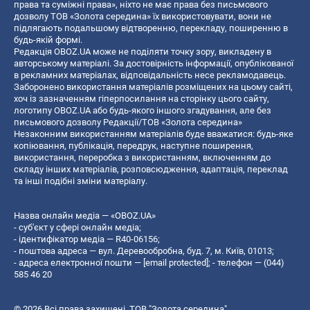
права та суміжні права», ніхто не має права без письмового
дозволу ТОВ «Золота середина» їх використовувати, вони не
підлягають подальшому відтворенню, перекладу, поширенню в
будь-якій формі.
Редакція OBOZ.UA може не поділяти точку зору, викладену в
авторському матеріалі. За достовірність інформації, опублікованої
в рекламних матеріалах, відповідальність несе рекламодавець.
Заборонено використання матеріалів розміщених на цьому сайті,
хоч із зазначенням гіперпосилання на сторінку цього сайту,
логотипу OBOZ.UA або будь-якого іншого згадування, але без
письмового дозволу Редакції/ТОВ «Золота середина»
Незаконним використанням матеріалів буде вважатися: будь-яке
копiювання, публiкацiя, передрук, наступне поширення,
використання, переробка з використанням, включенням до
складу інших матеріалів, розповсюдження, адаптація, переклад
та інші подібні зміни матеріалу.
Назва онлайн медіа — «OBOZ.UA»
- суб'єкт у сфері онлайн медіа;
- ідентифікатор медіа — R40-06156;
- поштова адреса — вул. Деревообробна, буд. 7, м. Київ, 01013;
- адреса електронної пошти —
[email protected]
; - телефон — (044)
585 46 20
© 2026 Всі права захищені, ТОВ "Золота середина".