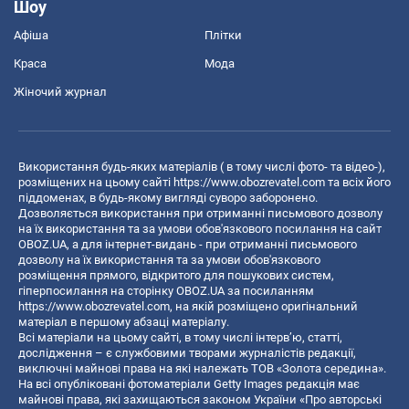
Шоу
Афіша
Плітки
Краса
Мода
Жіночий журнал
Використання будь-яких матеріалів ( в тому числі фото- та відео-),
розміщених на цьому сайті
https://www.obozrevatel.com
та всіх його
піддоменах, в будь-якому вигляді суворо заборонено.
Дозволяється використання при отриманні письмового дозволу
на їх використання та за умови обов'язкового посилання на сайт
OBOZ.UA, а для інтернет-видань - при отриманні письмового
дозволу на їх використання та за умови обов'язкового
розміщення прямого, відкритого для пошукових систем,
гіперпосилання на сторінку OBOZ.UA за посиланням
https://www.obozrevatel.com
, на якій розміщено оригінальний
матеріал в першому абзаці матеріалу.
Всі матеріали на цьому сайті, в тому числі інтерв’ю, статті,
дослідження – є службовими творами журналістів редакції,
виключні майнові права на які належать ТОВ «Золота середина».
На всі опубліковані фотоматеріали Getty Images редакція має
майнові права, які захищаються законом України «Про авторські