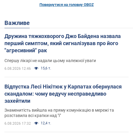
Повернутися на головну OBOZ
Важливе
Дружина тяжкохворого Джо Байдена назвала
перший симптом, який сигналізував про його
"агресивний" рак
Спершу лікарі не надали цьому належної уваги
15,6 т.
6.08.2026 12:46
Відпустка Лесі Нікітюк у Карпатах обернулася
скандалом: чому ведучу несправедливо
захейтили
Знаменитість вийшла на пряму комунікацію в мережі та
розставила всі крапки над "і"
12,4 т.
6.08.2026 17:32