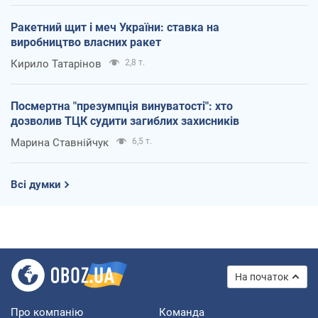
Ракетний щит і меч України: ставка на
виробництво власних ракет
Кирило Татарінов
2,8 т.
Посмертна "презумпція винуватості": хто
дозволив ТЦК судити загиблих захисників
Марина Ставнійчук
6,5 т.
Всі думки
На початок
Про компанію
Команда