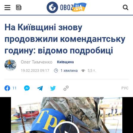
На Київщині знову
продовжили комендантську
годину: відомо подробиці
Олег Тимченко
Київщина
19.02.2023 09:17
1 хвилина
5,5 т.
11
РУС