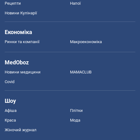
Рецепти
Напої
Новини Кулінарії
Економіка
Ринки та компанії
Макроекономіка
MedOboz
Новини медицини
MAMACLUB
Covid
Шоу
Афіша
Плітки
Краса
Мода
Жіночий журнал