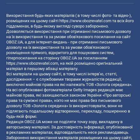
Використання будь-яких матеріалів ( в тому числі фото- та відео-),
розміщених на цьому сайті
https://www.obozrevatel.com
та всіх його
піддоменах, в будь-якому вигляді суворо заборонено.
Дозволяється використання при отриманні письмового дозволу
на їх використання та за умови обов'язкового посилання на сайт
OBOZ.UA, а для інтернет-видань - при отриманні письмового
дозволу на їх використання та за умови обов'язкового
розміщення прямого, відкритого для пошукових систем,
гіперпосилання на сторінку OBOZ.UA за посиланням
https://www.obozrevatel.com
, на якій розміщено оригінальний
матеріал в першому абзаці матеріалу.
Всі матеріали на цьому сайті, в тому числі інтерв’ю, статті,
дослідження – є службовими творами журналістів редакції,
виключні майнові права на які належать ТОВ «Золота середина».
На всі опубліковані фотоматеріали Getty Images редакція має
майнові права, які захищаються законом України «Про авторські
права та суміжні права», ніхто не має права без письмового
дозволу ТОВ «Золота середина» їх використовувати, вони не
підлягають подальшому відтворенню, перекладу, поширенню в
будь-якій формі.
Редакція OBOZ.UA може не поділяти точку зору, викладену в
авторському матеріалі. За достовірність інформації, опублікованої
в рекламних матеріалах, відповідальність несе рекламодавець.
Заборонено використання матеріалів розміщених на цьому сайті,