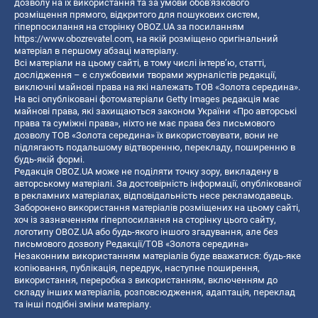
дозволу на їх використання та за умови обов'язкового
розміщення прямого, відкритого для пошукових систем,
гіперпосилання на сторінку OBOZ.UA за посиланням
https://www.obozrevatel.com
, на якій розміщено оригінальний
матеріал в першому абзаці матеріалу.
Всі матеріали на цьому сайті, в тому числі інтерв’ю, статті,
дослідження – є службовими творами журналістів редакції,
виключні майнові права на які належать ТОВ «Золота середина».
На всі опубліковані фотоматеріали Getty Images редакція має
майнові права, які захищаються законом України «Про авторські
права та суміжні права», ніхто не має права без письмового
дозволу ТОВ «Золота середина» їх використовувати, вони не
підлягають подальшому відтворенню, перекладу, поширенню в
будь-якій формі.
Редакція OBOZ.UA може не поділяти точку зору, викладену в
авторському матеріалі. За достовірність інформації, опублікованої
в рекламних матеріалах, відповідальність несе рекламодавець.
Заборонено використання матеріалів розміщених на цьому сайті,
хоч із зазначенням гіперпосилання на сторінку цього сайту,
логотипу OBOZ.UA або будь-якого іншого згадування, але без
письмового дозволу Редакції/ТОВ «Золота середина»
Незаконним використанням матеріалів буде вважатися: будь-яке
копiювання, публiкацiя, передрук, наступне поширення,
використання, переробка з використанням, включенням до
складу інших матеріалів, розповсюдження, адаптація, переклад
та інші подібні зміни матеріалу.