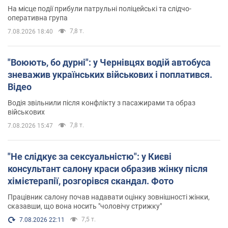
На місце події прибули патрульні поліцейські та слідчо-
оперативна група
7,8 т.
7.08.2026 18:40
"Воюють, бо дурні": у Чернівцях водій автобуса
зневажив українських військових і поплатився.
Відео
Водія звільнили після конфлікту з пасажирами та образ
військових
7,8 т.
7.08.2026 15:47
"Не слідкує за сексуальністю": у Києві
консультант салону краси образив жінку після
хімієтерапії, розгорівся скандал. Фото
Працівник салону почав надавати оцінку зовнішності жінки,
сказавши, що вона носить "чоловічу стрижку"
7,5 т.
7.08.2026 22:11