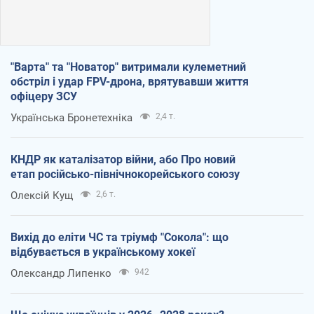
"Варта" та "Новатор" витримали кулеметний
обстріл і удар FPV-дрона, врятувавши життя
офіцеру ЗСУ
Українська Бронетехніка
2,4 т.
КНДР як каталізатор війни, або Про новий
етап російсько-північнокорейського союзу
Олексій Кущ
2,6 т.
Вихід до еліти ЧС та тріумф "Сокола": що
відбувається в українському хокеї
Олександр Липенко
942