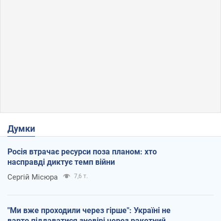
Думки
Росія втрачає ресурси поза планом: хто
насправді диктує темп війни
Сергій Місюра
7,6 т.
"Ми вже проходили через гірше": Україні не
варто піддаватися зневірі через ракетний