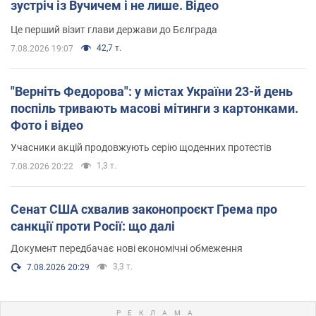
зустріч із Вучичем і не лише. Відео
Це перший візит глави держави до Бєлграда
42,7 т.
7.08.2026 19:07
"Верніть Федорова": у містах України 23-й день
поспіль тривають масові мітинги з картонками.
Фото і відео
Учасники акцій продовжують серію щоденних протестів
1,3 т.
7.08.2026 20:22
Сенат США схвалив законопроєкт Грема про
санкції проти Росії: що далі
Документ передбачає нові економічні обмеження
3,3 т.
7.08.2026 20:29