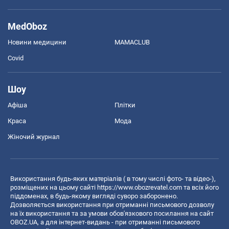
MedOboz
Новини медицини
MAMACLUB
Covid
Шоу
Афіша
Плітки
Краса
Мода
Жіночий журнал
Використання будь-яких матеріалів ( в тому числі фото- та відео-),
розміщених на цьому сайті
https://www.obozrevatel.com
та всіх його
піддоменах, в будь-якому вигляді суворо заборонено.
Дозволяється використання при отриманні письмового дозволу
на їх використання та за умови обов'язкового посилання на сайт
OBOZ.UA, а для інтернет-видань - при отриманні письмового