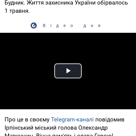
Будник. Життя захисника України обірвалось
1 травня.
Відео дня
Play Video
Про це в своєму
Telegram-каналі
повідомив
Ірпінський міський голова Олександр
Маркушин. Вічна пам'ять і слава Герою!