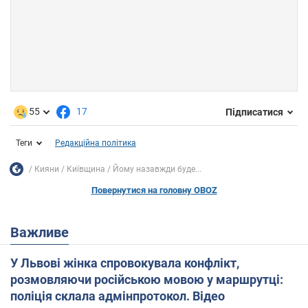
55
17
Підписатися
Теги
Редакційна політика
Кияни
Київщина
Йому назавжди буде...
Повернутися на головну OBOZ
Важливе
У Львові жінка спровокувала конфлікт,
розмовляючи російською мовою у маршрутці:
поліція склала адмінпротокол. Відео