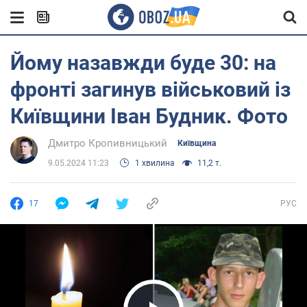
Йому назавжди буде 30: на
фронті загинув військовий із
Київщини Іван Будник. Фото
Дмитро Кропивницький
Київщина
9.05.2024 11:23
1 хвилина
11,2 т.
17
РУС