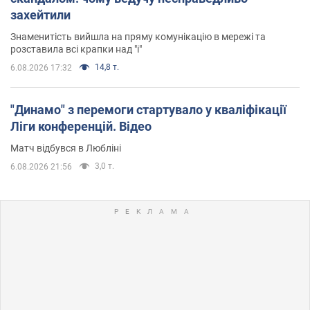
захейтили
Знаменитість вийшла на пряму комунікацію в мережі та
розставила всі крапки над "і"
14,8 т.
6.08.2026 17:32
"Динамо" з перемоги стартувало у кваліфікації
Ліги конференцій. Відео
Матч відбувся в Любліні
3,0 т.
6.08.2026 21:56