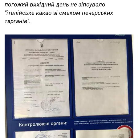
погожий вихідний день не зіпсувало
"італійське какао зі смаком печерських
тарганів".