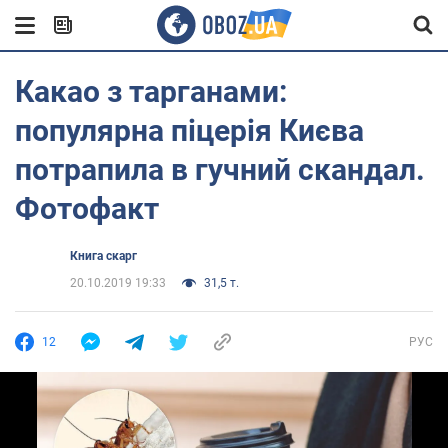
Какао з тарганами:
популярна піцерія Києва
потрапила в гучний скандал.
Фотофакт
Книга скарг
20.10.2019 19:33
31,5 т.
12
РУС