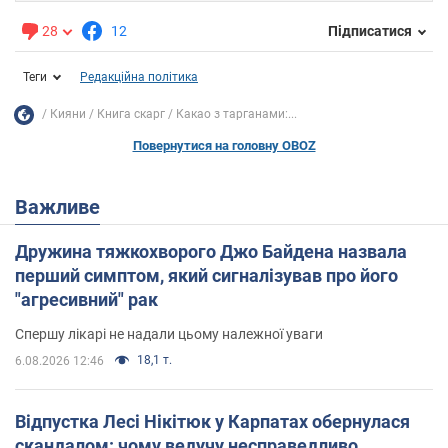
28
12
Підписатися
Теги
Редакційна політика
Кияни
Книга скарг
Какао з тарганами:...
Повернутися на головну OBOZ
Важливе
Дружина тяжкохворого Джо Байдена назвала
перший симптом, який сигналізував про його
"агресивний" рак
Спершу лікарі не надали цьому належної уваги
18,1 т.
6.08.2026 12:46
Відпустка Лесі Нікітюк у Карпатах обернулася
скандалом: чому ведучу несправедливо