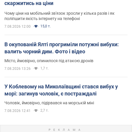
скаржитись на ціни
Чому ціни на мобільний зв'язок зросли у кілька разів і як
поліпшити якість інтернету на телефоні
15,0 т.
7.08.2026 12:00
В окупованій Ялті прогриміли потужні вибухи:
валить чорний дим. Фото і відео
Місто, ймовірно, опинилося під атакою дронів
1,7 т.
7.08.2026 13:26
У Коблевому на Миколаївщині стався вибух у
морі: загинув чоловік, є постраждалі
Чоловік, ймовірно, підірвався на морській міні
2,7 т.
7.08.2026 12:41