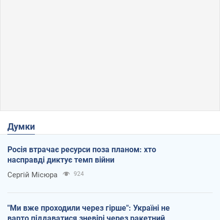
Думки
Росія втрачає ресурси поза планом: хто
насправді диктує темп війни
Сергій Місюра
924
"Ми вже проходили через гірше": Україні не
варто піддаватися зневірі через ракетний