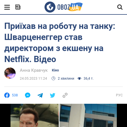
Приїхав на роботу на танку:
Шварценеггер став
директором з екшену на
Netflix. Відео
Анна Кравчук
Кіно
24.05.2023 11:24
2 хвилини
36,4 т.
538
РУС