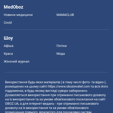
MedOboz
Новини медицини
MAMACLUB
Covid
Шоу
Афіша
Плітки
Краса
Мода
Жіночий журнал
Використання будь-яких матеріалів ( в тому числі фото- та відео-),
розміщених на цьому сайті
https://www.obozrevatel.com
та всіх його
піддоменах, в будь-якому вигляді суворо заборонено.
Дозволяється використання при отриманні письмового дозволу
на їх використання та за умови обов'язкового посилання на сайт
OBOZ.UA, а для інтернет-видань - при отриманні письмового
дозволу на їх використання та за умови обов'язкового
розміщення прямого, відкритого для пошукових систем,