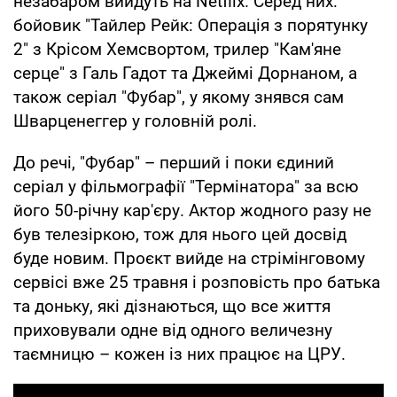
незабаром вийдуть на Netflix. Серед них:
бойовик "Тайлер Рейк: Операція з порятунку
2" з Крісом Хемсвортом, трилер "Кам'яне
серце" з Галь Гадот та Джеймі Дорнаном, а
також серіал "Фубар", у якому знявся сам
Шварценеггер у головній ролі.
До речі, "Фубар" – перший і поки єдиний
серіал у фільмографії "Термінатора" за всю
його 50-річну кар'єру. Актор жодного разу не
був телезіркою, тож для нього цей досвід
буде новим. Проєкт вийде на стрімінговому
сервісі вже 25 травня і розповість про батька
та доньку, які дізнаються, що все життя
приховували одне від одного величезну
таємницю – кожен із них працює на ЦРУ.