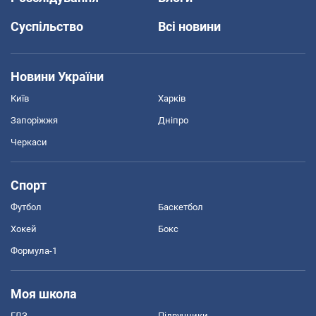
Суспільство
Всі новини
Новини України
Київ
Харків
Запоріжжя
Дніпро
Черкаси
Спорт
Футбол
Баскетбол
Хокей
Бокс
Формула-1
Моя школа
ГДЗ
Підручники