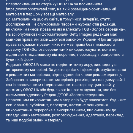
гіперпосилання на сторінку OBOZ.UA за посиланням
https://www.obozrevatel.com
, на якій розміщено оригінальний
матеріал в першому абзаці матеріалу.
Всі матеріали на цьому сайті, в тому числі інтерв’ю, статті,
дослідження – є службовими творами журналістів редакції,
виключні майнові права на які належать ТОВ «Золота середина».
На всі опубліковані фотоматеріали Getty Images редакція має
майнові права, які захищаються законом України «Про авторські
права та суміжні права», ніхто не має права без письмового
дозволу ТОВ «Золота середина» їх використовувати, вони не
підлягають подальшому відтворенню, перекладу, поширенню в
будь-якій формі.
Редакція OBOZ.UA може не поділяти точку зору, викладену в
авторському матеріалі. За достовірність інформації, опублікованої
в рекламних матеріалах, відповідальність несе рекламодавець.
Заборонено використання матеріалів розміщених на цьому сайті,
хоч із зазначенням гіперпосилання на сторінку цього сайту,
логотипу OBOZ.UA або будь-якого іншого згадування, але без
письмового дозволу Редакції/ТОВ «Золота середина»
Незаконним використанням матеріалів буде вважатися: будь-яке
копiювання, публiкацiя, передрук, наступне поширення,
використання, переробка з використанням, включенням до
складу інших матеріалів, розповсюдження, адаптація, переклад
та інші подібні зміни матеріалу.