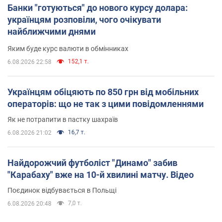
Банки "готуються" до нового курсу долара:
українцям розповіли, чого очікувати
найближчими днями
Яким буде курс валюти в обмінниках
152,1 т.
6.08.2026 22:58
Українцям обіцяють по 850 грн від мобільних
операторів: що не так з цими повідомленнями
Як не потрапити в пастку шахраїв
16,7 т.
6.08.2026 21:02
Найдорожчий футболіст "Динамо" забив
"Карабаху" вже на 10-й хвилині матчу. Відео
Поєдинок відбувається в Польщі
7,0 т.
6.08.2026 20:48