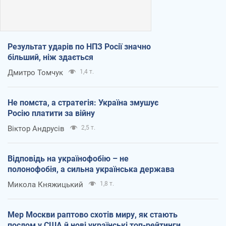
Результат ударів по НПЗ Росії значно
більший, ніж здається
Дмитро Томчук
1,4 т.
Не помста, а стратегія: Україна змушує
Росію платити за війну
Віктор Андрусів
2,5 т.
Відповідь на українофобію – не
полонофобія, а сильна українська держава
Микола Княжицький
1,8 т.
Мер Москви раптово схотів миру, як стають
послом у США й нові українські топ-рейтинги