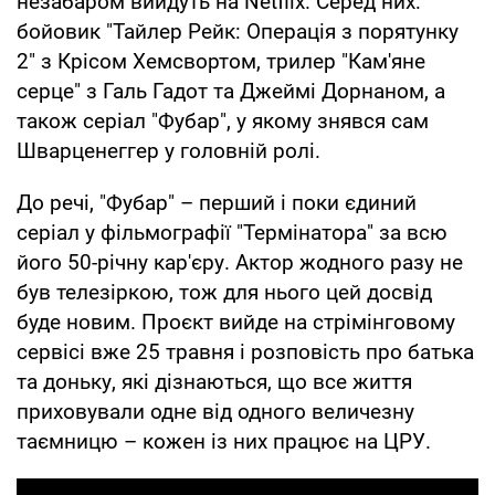
незабаром вийдуть на Netflix. Серед них:
бойовик "Тайлер Рейк: Операція з порятунку
2" з Крісом Хемсвортом, трилер "Кам'яне
серце" з Галь Гадот та Джеймі Дорнаном, а
також серіал "Фубар", у якому знявся сам
Шварценеггер у головній ролі.
До речі, "Фубар" – перший і поки єдиний
серіал у фільмографії "Термінатора" за всю
його 50-річну кар'єру. Актор жодного разу не
був телезіркою, тож для нього цей досвід
буде новим. Проєкт вийде на стрімінговому
сервісі вже 25 травня і розповість про батька
та доньку, які дізнаються, що все життя
приховували одне від одного величезну
таємницю – кожен із них працює на ЦРУ.