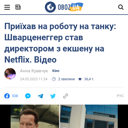
Приїхав на роботу на танку:
Шварценеггер став
директором з екшену на
Netflix. Відео
Анна Кравчук
Кіно
24.05.2023 11:24
2 хвилини
36,4 т.
538
РУС