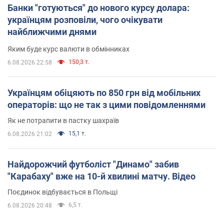
Банки "готуються" до нового курсу долара:
українцям розповіли, чого очікувати
найближчими днями
Яким буде курс валюти в обмінниках
150,3 т.
6.08.2026 22:58
Українцям обіцяють по 850 грн від мобільних
операторів: що не так з цими повідомленнями
Як не потрапити в пастку шахраїв
15,1 т.
6.08.2026 21:02
Найдорожчий футболіст "Динамо" забив
"Карабаху" вже на 10-й хвилині матчу. Відео
Поєдинок відбувається в Польщі
6,5 т.
6.08.2026 20:48