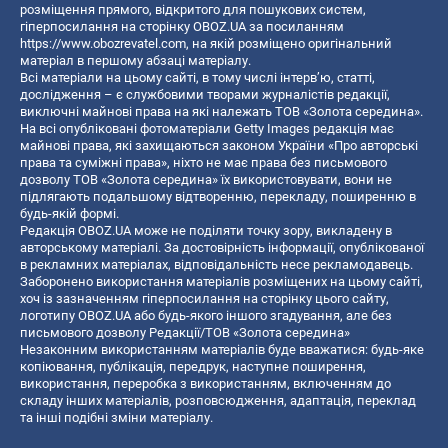
розміщення прямого, відкритого для пошукових систем,
гіперпосилання на сторінку OBOZ.UA за посиланням
https://www.obozrevatel.com
, на якій розміщено оригінальний
матеріал в першому абзаці матеріалу.
Всі матеріали на цьому сайті, в тому числі інтерв’ю, статті,
дослідження – є службовими творами журналістів редакції,
виключні майнові права на які належать ТОВ «Золота середина».
На всі опубліковані фотоматеріали Getty Images редакція має
майнові права, які захищаються законом України «Про авторські
права та суміжні права», ніхто не має права без письмового
дозволу ТОВ «Золота середина» їх використовувати, вони не
підлягають подальшому відтворенню, перекладу, поширенню в
будь-якій формі.
Редакція OBOZ.UA може не поділяти точку зору, викладену в
авторському матеріалі. За достовірність інформації, опублікованої
в рекламних матеріалах, відповідальність несе рекламодавець.
Заборонено використання матеріалів розміщених на цьому сайті,
хоч із зазначенням гіперпосилання на сторінку цього сайту,
логотипу OBOZ.UA або будь-якого іншого згадування, але без
письмового дозволу Редакції/ТОВ «Золота середина»
Незаконним використанням матеріалів буде вважатися: будь-яке
копiювання, публiкацiя, передрук, наступне поширення,
використання, переробка з використанням, включенням до
складу інших матеріалів, розповсюдження, адаптація, переклад
та інші подібні зміни матеріалу.