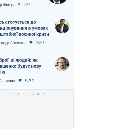
тіна?
7,8 т.
ор Швець
ськ готується до
кціонування в умовах
штабної воєнної кризи
13,6 т.
сандр Левченко
зброї, ні людей: як
ашенко будує нову
ію
10,9 т.
 Тишкевич