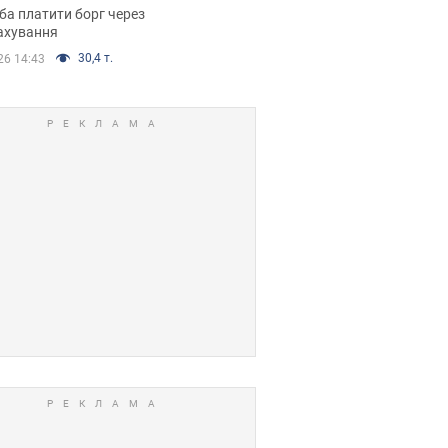
я ухвалив
ба платити борг через
ікуване рішення
ахування
30,4 т.
26 14:43