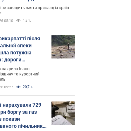
і не завадить взяти приклад із країн
и
1,8 т.
26 05:10
рикарпатті після
альної спеки
шла потужна
а: дороги
творились на
 накрила Івано-
. Відео
івщину та курортний
ель
20,7 т.
26 09:27
і нарахували 729
грн боргу за газ
з покази
ованого лічильника: