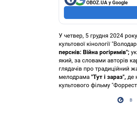
OBOZ.UA у Google
У четвер, 5 грудня 2024 рок
культової кінології "Волода
перснів: Війна рогіримів";
ук
який, за словами авторів к
глядачів про традиційний ж
мелодрама
"Тут і зараз",
де 
культового фільму "Форрест 
В