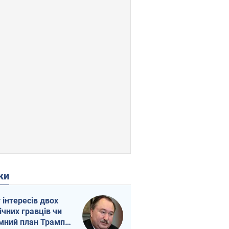
ки
г інтересів двох
ічних гравців чи
мний план Трампа