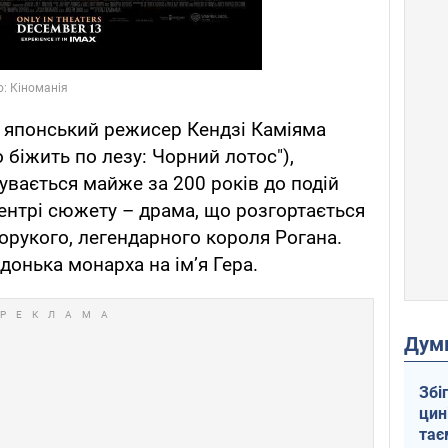
в японський режисер ​​Кендзі Каміяма
о біжить по лезу: Чорний лотос"),
бувається майже за 200 років до подій
центрі сюжету – драма, що розгортається
орукого, легендарного короля Рогана.
донька монарха на ім’я Гера.
Дум
Збі
цин
тає