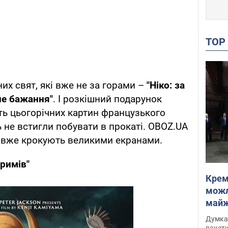
TO
них свят, які вже не за горами –
"Ніко: за
не бажання"
. І розкішний подарунок
ть цьогорічних картин французького
ь не встигли побувати в прокаті. OBOZ.UA
і вже крокують великими екранами.
іримів"
Крем
можл
майже
Інте
Думка,
ракети