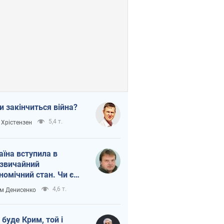
и закінчиться війна?
5,4 т.
 Хрістензен
аїна вступила в
звичайний
номічний стан. Чи є
тло вкінці тунелю?
4,6 т.
м Денисенко
 буде Крим, той і