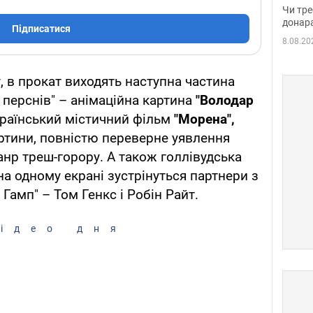
судд
Чи тре
неоч
донар
Підписатися
8.08.20
у, в прокат виходять наступна частина
р перснів" – анімаційна картина
"Володар
раїнський містичний фільм
"Морена",
артини, повністю переверне уявлення
анр треш-горору. А також голлівудська
на одному екрані зустрінуться партнери з
Гамп" – Том Генкс і Робін Райт.
ідео дня