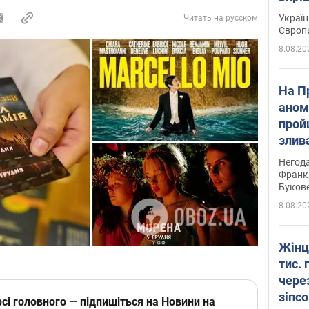
Україн
Читать на русском
Європ
8.08.20
На П
аном
прой
злив
пере
Негода
річки
Франк
Буков
8.08.20
Жінц
тис. 
чере
зіпс
сі головного — підпишіться на Новини на