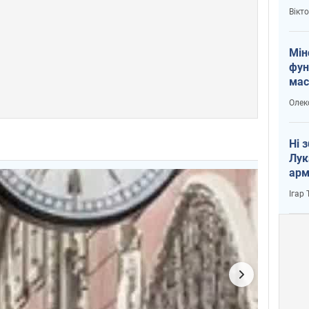
і Пу
Вікт
Мін
фун
мас
Олек
Ні 
Лук
арм
Ігар