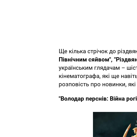
Ще кілька стрічок до різдвя
Північним сяйвом",
"Різдвя
українським глядачам – шіс
кінематографа, які ще навіт
розповість про новинки, як
"Володар перснів: Війна рог