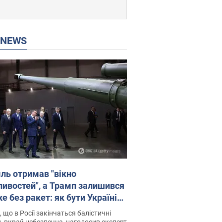
P NEWS
ль отримав "вікно
ивостей", а Трамп залишився
 без ракет: як бути Україні?
рв’ю з Мельником
 що в Росії закінчаться балістичні
, вкрай небезпечна, наголосив експерт