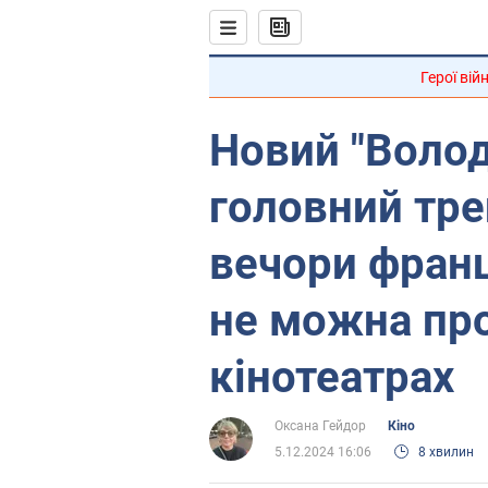
Герої вій
Новий "Волод
головний тре
вечори франц
не можна про
кінотеатрах
Оксана Гейдор
Кіно
5.12.2024 16:06
8 хвилин