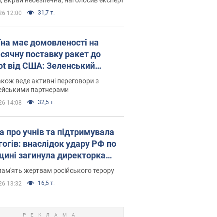
31,7 т.
26 12:00
їна має домовленості на
сячну поставку ракет до
iot від США: Зеленський
рив подробиці
акож веде активні переговори з
ейськими партнерами
32,5 т.
26 14:08
а про учнів та підтримувала
гогів: внаслідок удару РФ по
щині загинула директорка
ького ліцею, її чоловік та онук
пам'ять жертвам російського терору
16,5 т.
26 13:32