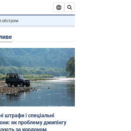
і обстріли
ливе
ні штрафи і спеціальні
гони: як проблему джипінгу
шують за кордоном