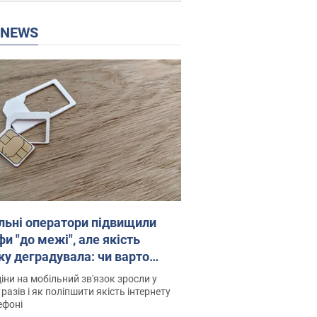
P NEWS
льні оператори підвищили
и "до межі", але якість
ку деградувала: чи варто
житись на ціни
іни на мобільний зв'язок зросли у
 разів і як поліпшити якість інтернету
ефоні