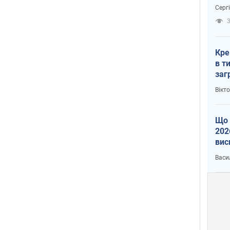
зне
Серг
рак
3
Кре
в т
заг
лог
Вікт
Що 
202
вис
про
Васи