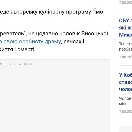
7.08.20
еде авторську кулінарну програму "Їмо
СБУ 
які 
реватель", нещодавно чоловік Висоцької
Мико
о свою особисту драму
, сенсах і
Тепер
иття і смерті.
позбав
7.08.20
У Ко
ставс
чоло
Чолові
міні
7.08.20