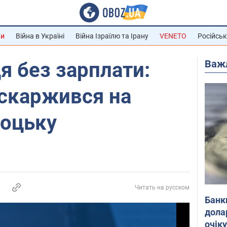
ни
Війна в Україні
Війна Ізраїлю та Ірану
VENETO
Російськ
Важ
я без зарплати:
оскаржився на
соцьку
Читать на русском
Банк
дола
очік