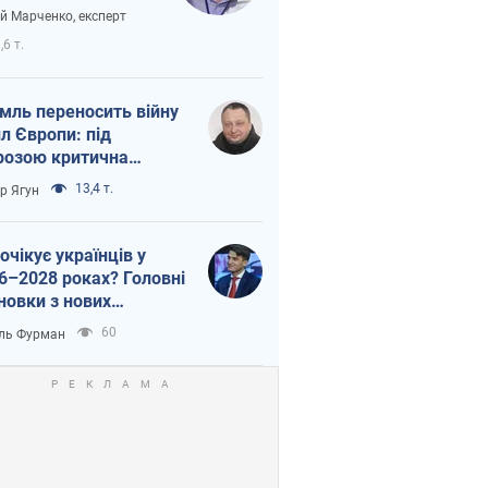
вірі через
ій Марченко, експерт
етний терор
,6 т.
мль переносить війну
ил Європи: під
розою критична
істика
13,4 т.
ор Ягун
очікує українців у
6–2028 роках? Головні
новки з нових
гнозів від НБУ
60
ль Фурман