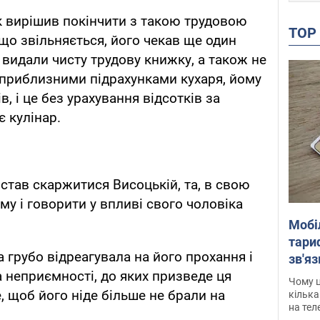
ик вирішив покінчити з такою трудовою
TO
що звільняється, його чекав ще один
идали чисту трудову книжку, а також не
 приблизними підрахунками кухаря, йому
, і це без урахування відсотків за
 кулінар.
став скаржитися Висоцькій, та, в свою
му і говорити у впливі свого чоловіка
Мобі
тариф
 грубо відреагувала на його прохання і
зв'яз
а неприємності, до яких призведе ця
скар
Чому ц
е, щоб його ніде більше не брали на
кілька
на тел