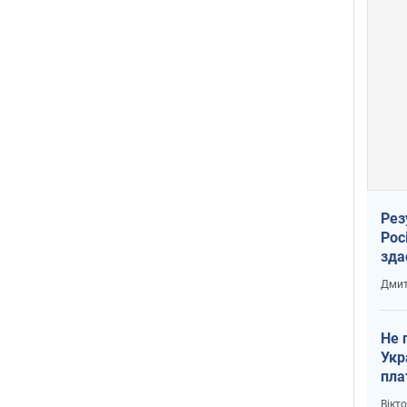
Рез
Рос
зда
Дмит
Не 
Укр
пла
Вікт