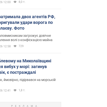
8,0 т.
26 12:00
затримала двох агентів РФ,
коригували удари ворога по
лаєву. Фото
 зловмисникам загрожує довічне
лення волі з конфіскацією майна
729
26 12:58
блевому на Миколаївщині
я вибух у морі: загинув
вік, є постраждалі
к, ймовірно, підірвався на морській
1,8 т.
26 12:41