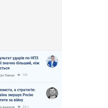
ультат ударів по НПЗ
ії значно більший, ніж
ється
759
ро Томчук
помста, а стратегія:
аїна змушує Росію
тити за війну
2,0 т.
ор Андрусів