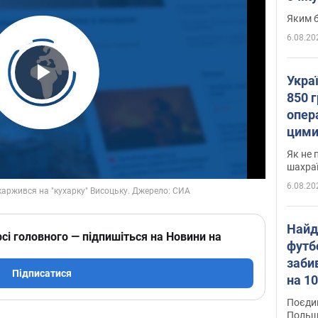
Яким б
6.08.20
Укра
Play Video
850 г
опера
цими
Як не 
шахра
6.08.20
Найд
сі головного — підпишіться на Новини на
футб
заби
Підписатися
на 10
Віде
Поєдин
Польщ