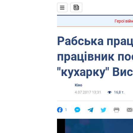
Герої вій
Рабська прац
працівник п
"кухарку" Ви
Кіно
4.07.2017 13:31
16,8 т.
1