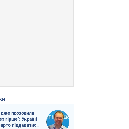
ки
 вже проходили
ез гірше": Україні
варто піддаватися