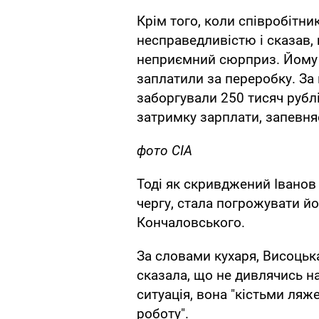
Крім того, коли співробітн
несправедливістю і сказав, 
неприємний сюрприз. Йому в
заплатили за переробку. За
заборгували 250 тисяч рублів
затримку зарплати, запевняє
фото СІА
Тоді як скривджений Іванов 
чергу, стала погрожувати йо
Кончаловського.
За словами кухаря, Висоцька
сказала, що не дивлячись н
ситуація, вона "кістьми ляж
роботу".