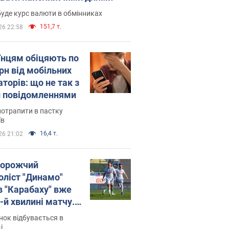
уде курс валюти в обмінниках
151,7 т.
26 22:58
їнцям обіцяють по
рн від мобільних
торів: що не так з
 повідомленнями
потрапити в пастку
їв
16,4 т.
26 21:02
орожчий
оліст "Динамо"
в "Карабаху" вже
-й хвилині матчу.
о
ок відбувається в
і