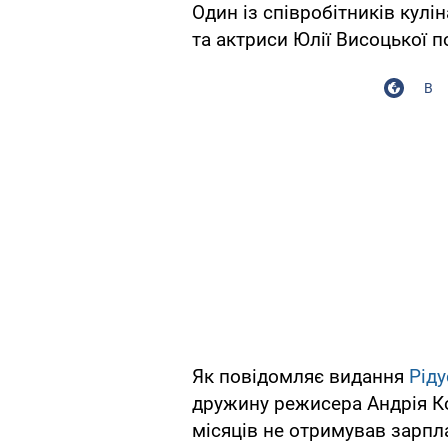
Один із співробітників куліна
та актриси Юлії Висоцької 
В
Як повідомляє видання
Ріду
дружину режисера Андрія К
місяців не отримував зарпл