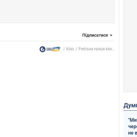
Підписатися
Кіно
Рабська праця без...
Дум
"Ми
чер
не 