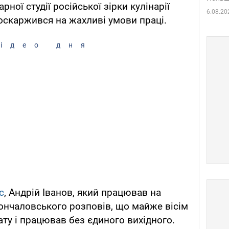
рної студії російської зірки кулінарії
6.08.20
поскаржився на жахливі умови праці.
ідео дня
с
, Андрій Іванов, який працював на
ончаловського розповів, що майже вісім
ату і працював без єдиного вихідного.