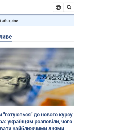
і обстріли
ливе
и "готуються" до нового курсу
ра: українцям розповіли, чого
увати найближчими днями