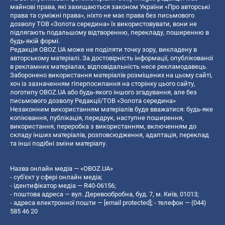
майнові права, які захищаються законом України «Про авторські
права та суміжні права», ніхто не має права без письмового
дозволу ТОВ «Золота середина» їх використовувати, вони не
підлягають подальшому відтворенню, перекладу, поширенню в
будь-якій формі.
Редакція OBOZ.UA може не поділяти точку зору, викладену в
авторському матеріалі. За достовірність інформації, опублікованої
в рекламних матеріалах, відповідальність несе рекламодавець.
Заборонено використання матеріалів розміщених на цьому сайті,
хоч із зазначенням гіперпосилання на сторінку цього сайту,
логотипу OBOZ.UA або будь-якого іншого згадування, але без
письмового дозволу Редакції/ТОВ «Золота середина»
Незаконним використанням матеріалів буде вважатися: будь-яке
копiювання, публiкацiя, передрук, наступне поширення,
використання, переробка з використанням, включенням до
складу інших матеріалів, розповсюдження, адаптація, переклад
та інші подібні зміни матеріалу.
Назва онлайн медіа — «OBOZ.UA»
- суб'єкт у сфері онлайн медіа;
- ідентифікатор медіа — R40-06156;
- поштова адреса — вул. Деревообробна, буд. 7, м. Київ, 01013;
- адреса електронної пошти —
[email protected]
; - телефон — (044)
585 46 20