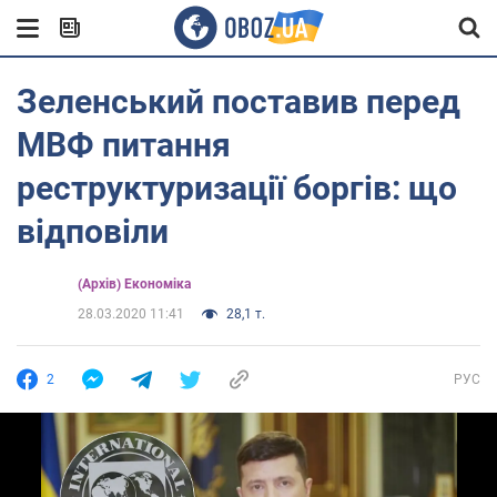
Зеленський поставив перед
МВФ питання
реструктуризації боргів: що
відповіли
(Архів) Економіка
28.03.2020 11:41
28,1 т.
2
РУС