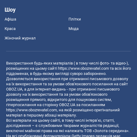
Шоу
Афіша
Плітки
Краса
Мода
Жіночий журнал
Використання будь-яких матеріалів ( в тому числі фото- та відео-),
розміщених на цьому сайті
https://www.obozrevatel.com
та всіх його
піддоменах, в будь-якому вигляді суворо заборонено.
Дозволяється використання при отриманні письмового дозволу
на їх використання та за умови обов'язкового посилання на сайт
OBOZ.UA, а для інтернет-видань - при отриманні письмового
дозволу на їх використання та за умови обов'язкового
розміщення прямого, відкритого для пошукових систем,
гіперпосилання на сторінку OBOZ.UA за посиланням
https://www.obozrevatel.com
, на якій розміщено оригінальний
матеріал в першому абзаці матеріалу.
Всі матеріали на цьому сайті, в тому числі інтерв’ю, статті,
дослідження – є службовими творами журналістів редакції,
виключні майнові права на які належать ТОВ «Золота середина».
На всі опубліковані фотоматеріали Getty Images редакція має