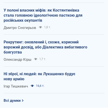
У полоні власних міфів: як Костянтинівка
стала головною ідеологічною пасткою для
російських окупантів
Дмитро Снєгирьов
1,8 т.
Рекрутинг: оновлений і, схоже, корисний
ворожий досвід, або Діалектика вибагливого
боягузтва
Олександр Кірш
1,7 т.
Ні зброї, ні людей: як Лукашенко будує
нову армію
Ігар Тишкевич
16,6 т.
Всі думки