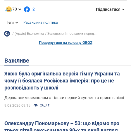
70
2
Підписатися
Теги
Редакційна політика
(Архів) Економіка
Зеленський поставив перед...
Повернутися на головну OBOZ
Важливе
Якою була оригінальна версія гімну України та
чому її боялася Російська імперія: про це не
розповідають у школі
Державним символом є тільки перший куплет та приспів пісні
26,3 т.
9.08.2026 09:15
Олександру Пономарьову – 53: що відомо про
трьох дітей секс-символа 90-х та який вигляд