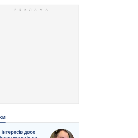
ки
г інтересів двох