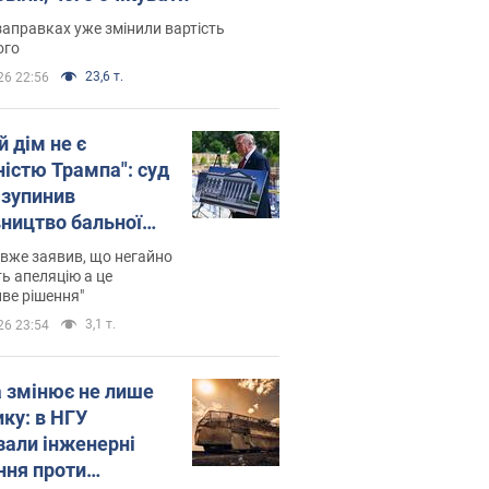
заправках уже змінили вартість
ого
23,6 т.
26 22:56
й дім не є
ністю Трампа": суд
зупинив
вництво бальної
 за $400 млн
вже заявив, що негайно
ь апеляцію а це
ве рішення"
3,1 т.
26 23:54
а змінює не лише
ику: в НГУ
зали інженерні
ння проти