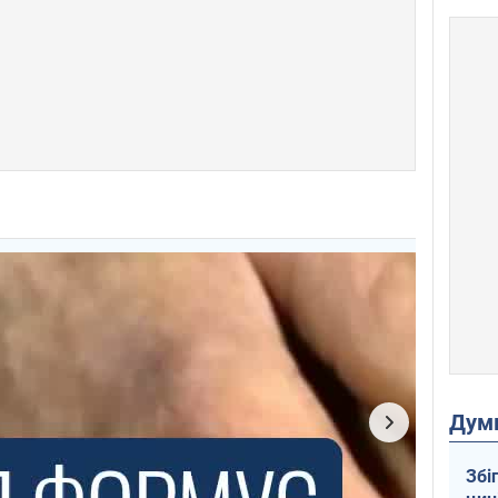
Дум
Збі