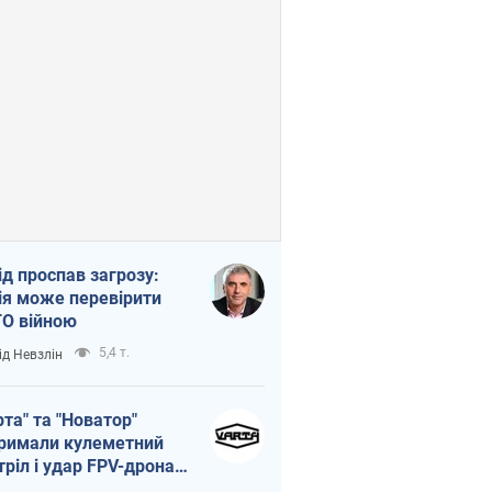
ід проспав загрозу:
ія може перевірити
О війною
5,4 т.
ід Невзлін
рта" та "Новатор"
римали кулеметний
тріл і удар FPV-дрона,
тувавши життя