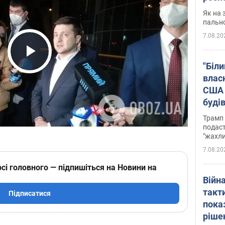
Як на 
пальн
7.08.20
Play Video
"Біли
влас
США 
буді
зали
Трамп 
подаст
"жахли
7.08.20
сі головного — підпишіться на Новини на
Війн
такт
Підписатися
пока
ріше