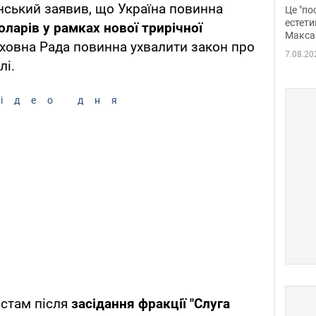
росі
ський заявив, що Україна повинна
Це "по
Фото
естети
оларів у рамках нової трирічної
Макса
рховна Рада повинна ухвалити закон про
7.08.20
лі.
ідео дня
істам після
засідання фракції "Слуга