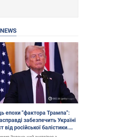
P NEWS
ць епохи "фактора Трампа":
насправді забезпечить Україні
т від російської балістики.
рв’ю з Безсмертним
мир Зеленський зустрівся з