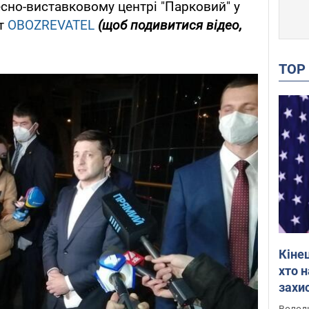
сно-виставковому центрі "Парковий" у
нт
OBOZREVATEL
(щоб подивитися відео,
TO
Кіне
хто 
захис
Інте
Володи