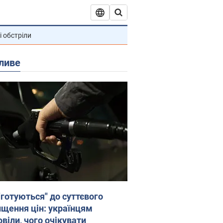
і обстріли
ливе
"готуються" до суттєвого
ищення цін: українцям
віли, чого очікувати