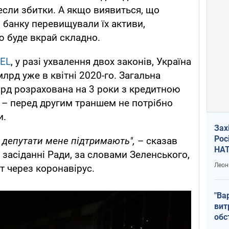
если збитки. А якщо виявиться, що
 банку перевищували їх активи,
 буде вкрай складно.
EL
, у разі ухвалення двох законів, Україна
лрд уже в квітні 2020-го. Загальна
рд розрахована на 3 роки з кредитною
 – перед другим траншем не потрібно
и.
Зах
Рос
у депутати мене підтримають",
– сказав
НАТ
 засіданні Ради, за словами Зеленського,
Леон
 через коронавірус.
"Ва
вит
обс
вря