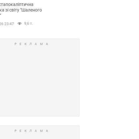
йських FPV-дронів.
стапокаліптична
ка зі світу "Шаленого
"
9,6 т.
26 23:47