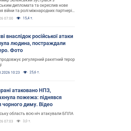
ським дипломата та окреслив нове
я війни та ролі міжнародних партнерів
тьбі з Росією
15,4 т.
26 07:00
ві внаслідок російської атаки
нула людина, постраждали
еро. Фото
продовжує регулярний ракетний терор
і
25,6 т.
8.2026 10:23
зрані атаковано НПЗ,
ахнула пожежа: піднявся
п чорного диму. Відео
ську область всю ніч атакували БПЛА
3,0 т.
26 07:03