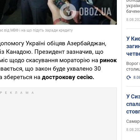
україн
баченн
у боро
8.08.20
У Киє
опомогу Україні обіцяв Азербайджан,
заги
із Канадою. Президент зазначив, що
четв
оміс щодо скасування мораторію на
ринок
Ворог 
вається, що закон буде ухвалено 30
столиц
а збереться на
дострокову сесію.
8.0
У Си
спал
стов
Самар
8.08.20