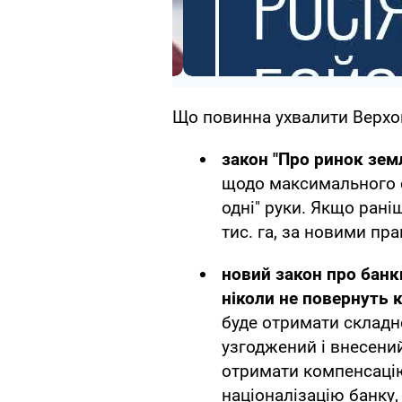
Що повинна ухвалити Верхо
закон "Про ринок земл
щодо максимального о
одні" руки. Якщо рані
тис. га, за новими пр
новий закон про банк
ніколи не повернуть
буде отримати складн
узгоджений і внесени
отримати компенсацію
націоналізацію банку