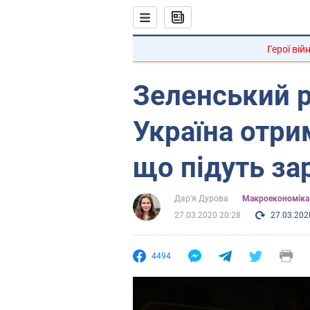
Герої вій
Зеленський р
Україна отри
що підуть за
Дар'я Дурова
Mакроекономіка
27.03.2020 20:28
27.03.202
4494