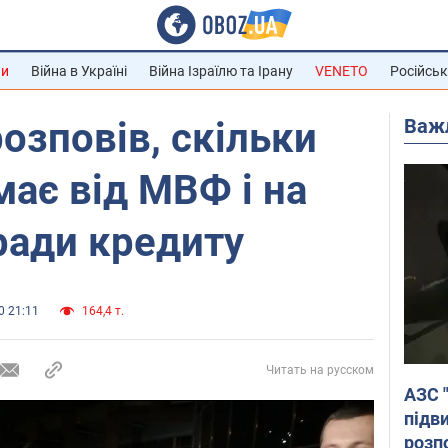
ни
Війна в Україні
Війна Ізраїлю та Ірану
VENETO
Російськ
Важ
озповів, скільки
має від МВФ і на
ради кредиту
0 21:11
164,4 т.
Читать на русском
АЗС 
підв
розпо