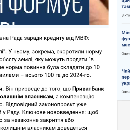
цин
тає
і Пу
Вікт
Мін
вна Рада заради кредиту від МВФ:
фун
мас
і".
У ньому, зокрема, скоротили норму
Олек
бсягу землі, яку можуть продати "в
ше норма повинна була складати до 10
Чий
авилами – всього 100 га до 2024-го.
пер
укр
и.
Він призведе до того, що
ПриватБанк
чин
Олек
наз
 колишнім власникам
, а компенсацію
о. Відповідний законопроєкт уже
й у Раду. Ключове нововведення: щоб
 за незаконне закриття або
, колишнім власникам доведеться