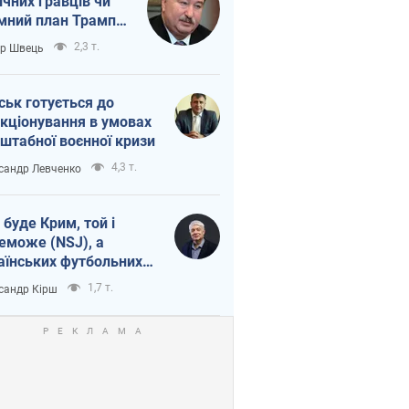
ічних гравців чи
мний план Трампа
тіна?
2,3 т.
ор Швець
ськ готується до
кціонування в умовах
штабної воєнної кризи
4,3 т.
сандр Левченко
 буде Крим, той і
еможе (NSJ), а
аїнських футбольних
овників можуть
1,7 т.
сандр Кірш
вати вбивцями